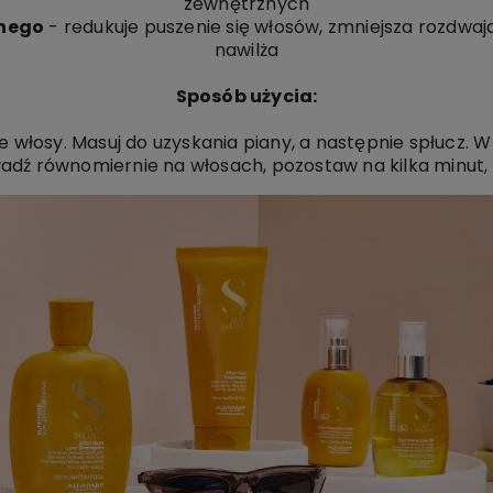
zewnętrznych
anego
- redukuje puszenie się włosów, zmniejsza rozdwaj
nawilża
Sposób użycia:
e włosy.
Masuj do uzyskania piany, a następnie s
płucz.
W 
dź równomiernie na włosach, pozostaw na kilka minut, 