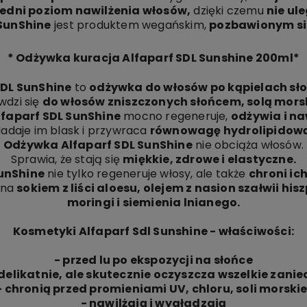
edni poziom nawilżenia włosów,
dzięki czemu
nie ul
SunShine
jest produktem wegańskim,
pozbawionym si
* Odżywka kuracja Alfaparf SDL Sunshine 200ml*
SDL SunShine
to
odżywka do włosów po kąpielach sł
wdzi się
do włosów zniszczonych słońcem, solą morsk
faparf SDL SunShine
mocno regeneruje,
odżywia i na
adaje im blask i przywraca
równowagę hydrolipidową
Odżywka Alfaparf SDL SunShine
nie obciąża włosów.
Sprawia, że stają się
miękkie, zdrowe i elastyczne.
unShine
nie tylko regeneruje włosy, ale także
chroni ic
ona
sokiem z liści aloesu, olejem z nasion szałwii hi
moringi i siemienia lnianego.
Kosmetyki Alfaparf Sdl Sunshine - właściwości:
- przed lu po ekspozycji na słońce
elikatnie, ale skutecznie oczyszcza wszelkie zani
- chronią przed promieniami UV, chloru, soli morskie
- nawilżają i wygładzają