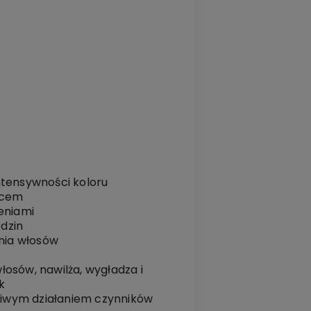
ntensywności koloru
ńcem
eniami
dzin
nia włosów
osów, nawilża, wygładza i
k
dliwym działaniem czynników