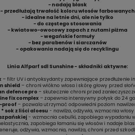
- nadają blask
- przedłużają trwałość koloru włosów farbowanych
- idealne na letnie dni, ale nie tylko
- do częstego stosowania
- kwiatowo-owocowy zapach z nutami piżma
- wegańskie formuły
- bez parabenów i siarczanów
- opakowania nadają się do recyklingu
Linia Alfparf sdl Sunshine - składniki aktywne:
x
– filtr UV i antyoksydanty zapewniające przedłużenie i
un shield
– chroni włókno włosa i skórę głowy przed sło
an defence pro
– skutecznie chroni przed zanieczyszcz
hine fix complex
– zapewnia intensywny połysk do 24 go
-proof
– pozwala utrzymać odpowiedni poziom nawilże
* sok z liści aloesu
- nawilża, odżywia, wzmacnia włosy
iszpańskiej
- wzmacnia cebulki, zapobiega wypadaniu wł
uelastycznia, zapobiega łamaniu się włosów i nadaje blas
eneruje, odżywia, wzmacnia, nawilża, chroni przed szko