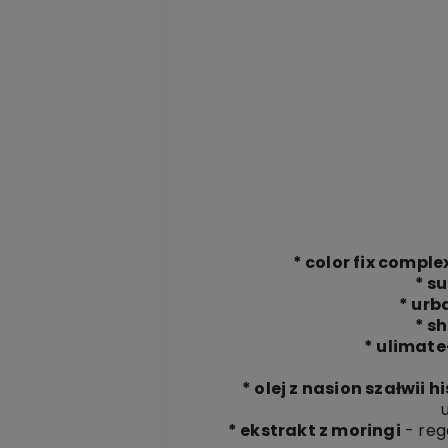
* color fix comple
* s
* urb
* s
* ulimate
* olej z nasion szałwii h
* ekstrakt z moringi
- reg