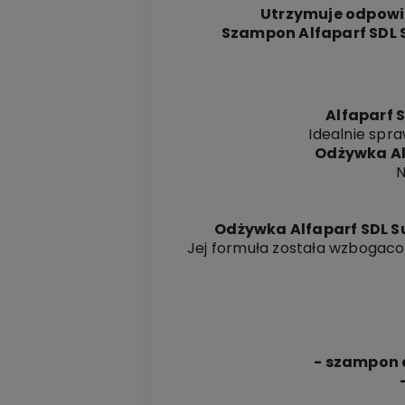
Utrzymuje odpowi
Szampon Alfaparf SDL 
Alfaparf 
Idealnie spra
Odżywka Al
N
Odżywka Alfaparf SDL S
Jej formuła została wzbogac
- szampon d