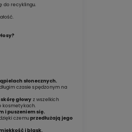
do recyklingu.
ałość.
włosy?
kąpielach słonecznych.
długim czasie spędzonym na
 skórę głowy
z wszelkich
po kosmetykach.
m i puszeniem się.
dzięki czemu
przedłużają jego
miękkość i blask.