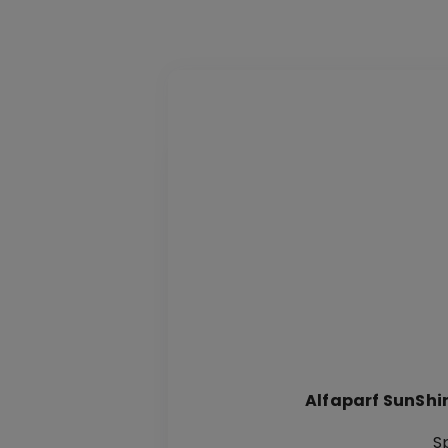
Alfaparf SunShi
S