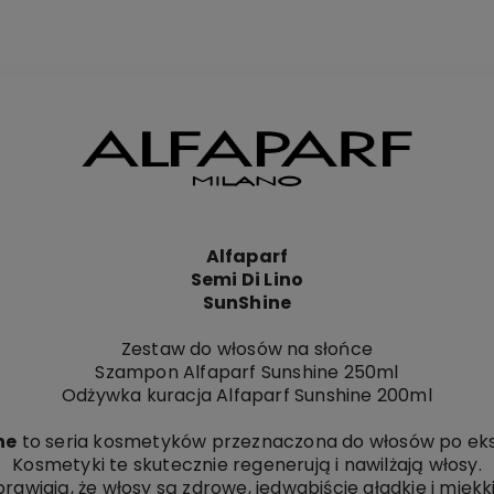
Alfaparf
Semi Di Lino
SunShine
Zestaw do włosów na słońce
Szampon Alfaparf Sunshine 250ml
Odżywka kuracja Alfaparf Sunshine 200ml
ne
to seria kosmetyków przeznaczona do włosów po eksp
Kosmetyki te skutecznie regenerują i nawilżają włosy.
prawiają, że włosy są zdrowe, jedwabiście gładkie i miękki