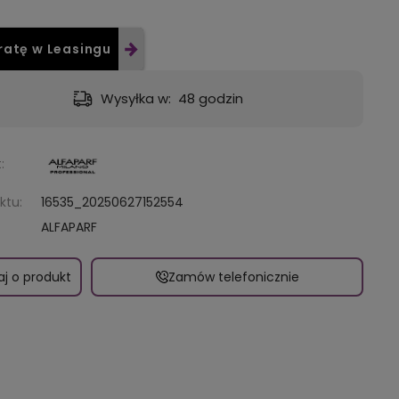
ratę w Leasingu
tawa:
od 9,49 zł
- GLS - dostawa do automatu Orlen lub Żabka
:
ktu:
16535_20250627152554
ALFAPARF
aj o produkt
Zamów telefonicznie