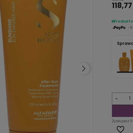
118,77
Produkt 
・Ku
Sprawd
-
Zyskujesz
11