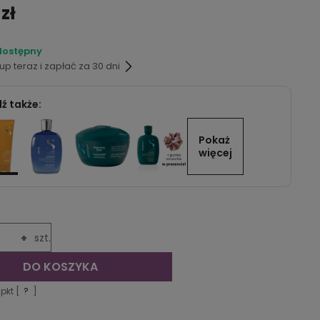
 zł
dostępny
p teraz i zapłać za 30 dni
ź także:
Pokaż 
więcej
+
szt.
DO KOSZYKA
pkt [
?
]