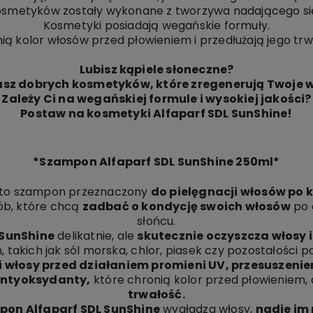
smetyków zostały wykonane z tworzywa nadającego się 
Kosmetyki posiadają wegańskie formuły.
ią kolor włosów przed płowieniem i przedłużają jego trw
Lubisz kąpiele słoneczne?
sz dobrych kosmetyków, które zregenerują Twoje 
Zależy Ci na wegańskiej formule i wysokiej jakości?
Postaw na kosmetyki Alfaparf SDL SunShine!
*Szampon Alfaparf SDL SunShine 250ml*
to szampon przeznaczony
do pielęgnacji włosów po 
ób, które chcą
zadbać o kondycję swoich włosów
po 
słońcu.
 SunShine
delikatnie, ale
skutecznie oczyszcza włosy i
, takich jak sól morska, chlor, piasek czy pozostałości 
i włosy przed działaniem promieni UV, przesuszenie
i antyoksydanty,
które chronią kolor przed płowieniem, 
trwałość.
pon Alfaparf SDL SunShine
wygładza włosy,
nadje im 