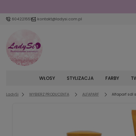
604221551
kontakt@ladysi.com.pl
WŁOSY
STYLIZACJA
FARBY
TW
LadySi
WYBIERZ PRODUCENTA
ALFAPARF
Alfaparf sd