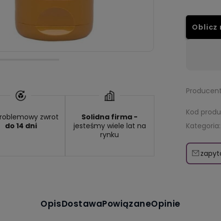
Oblicz 
Wysyłka w:
48 godzin
Dos
Producent
Kod produ
roblemowy zwrot
Solidna firma -
Kategoria:
do 14 dni
jesteśmy wiele lat na
rynku
zapyt
Opis
Dostawa
Powiązane
Opinie