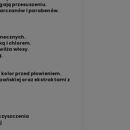
egają przesuszeniu.
arczanów i parabenów.
onecznych.
ą i chlorem.
wilża włosy.
.
h kolor przed płowieniem.
szpańskiej oraz ekstraktami z
eczyszczenia
j