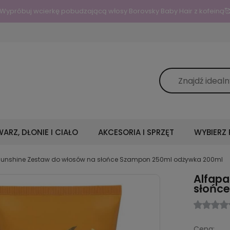
Wypróbuj wcierkę pobudzającą włosy Borovsky Baby Hair z kofeiną
ARZ, DŁONIE I CIAŁO
AKCESORIA I SPRZĘT
WYBIERZ
l sunshine Zestaw do włosów na słońce Szampon 250ml odżywka 200ml
Alfapa
słońc
Cena: