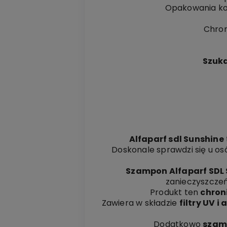
Opakowania ko
Chron
Szuka
Alfaparf sdl Sunshine
Doskonale sprawdzi się u os
Szampon Alfaparf SDL
zanieczyszczeń
Produkt ten
chron
Zawiera w składzie
filtry UV 
Dodatkowo
szam