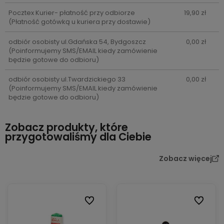
Pocztex Kurier- płatność przy odbiorze
19,90 zł
(Płatność gotówką u kuriera przy dostawie)
odbiór osobisty ul.Gdańska 54, Bydgoszcz
0,00 zł
(Poinformujemy SMS/EMAIL kiedy zamówienie
będzie gotowe do odbioru)
odbiór osobisty ul.Twardzickiego 33
0,00 zł
(Poinformujemy SMS/EMAIL kiedy zamówienie
będzie gotowe do odbioru)
Zobacz produkty, które
przygotowaliśmy dla Ciebie
Zobacz więcej
Do ulubionych
Do ulubi