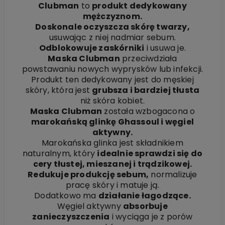
Clubman
to
produkt dedykowany
mężczyznom.
Doskonale oczyszcza skórę twarzy,
usuwając z niej nadmiar sebum.
Odblokowuje zaskórniki
i usuwa je.
Maska Clubman
przeciwdziała
powstawaniu nowych wyprysków lub infekcji.
Produkt ten dedykowany jest do męskiej
skóry, która jest
grubsza i bardziej tłusta
niż skóra kobiet.
Maska Clubman
została wzbogacona o
marokańską glinkę Ghassoul i węgiel
aktywny.
Marokańska glinka jest składnikiem
naturalnym, który
idealnie sprawdzi się do
cery tłustej, mieszanej i trądzikowej.
Redukuje produkcję sebum,
normalizuje
pracę skóry i matuje ją.
Dodatkowo ma
działanie łagodzące.
Węgiel aktywny
absorbuje
zanieczyszczenia
i wyciąga je z porów