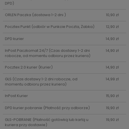
DPD)
ORLEN Paczka
(dostawa 1-2 dni )
10,90 zł
Pocztex Punkt
(odbiór w Punkcie Poczta, Żabka)
12,90 zł
DPD kurier
14,90 zł
InPost Paczkomat 24/7
(Czas dostawy 1-2 dni
14,90 zł
robocze, od momentu odbioru przez kuriera)
Pocztex 2.0 kurier
(Kurier)
14,90 zł
GLS
(Czas dostawy 1-2 dni robocze, od
14,99 zł
momentu odbioru przez kuriera)
InPost Kurier
15,90 zł
DPD kurier pobranie
(Płatność przy odbiorze)
19,90 zł
GLS-POBRANIE
(Płatność gotówką lub kartą u
19,90 zł
kuriera przy dostawie)