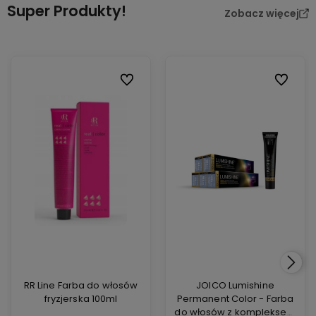
Super Produkty!
Zobacz więcej
Do ulubionych
Do ulubi
RR Line Farba do włosów
JOICO Lumishine
fryzjerska 100ml
Permanent Color - Farba
do włosów z kompleksem