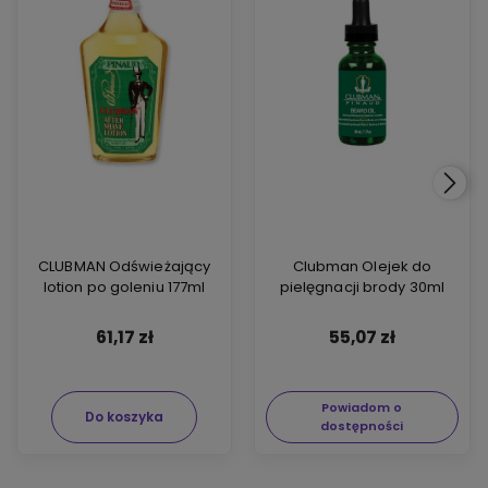
CLUBMAN Odświeżający
Clubman Olejek do
lotion po goleniu 177ml
pielęgnacji brody 30ml
61,17 zł
55,07 zł
Powiadom o
Do koszyka
dostępności