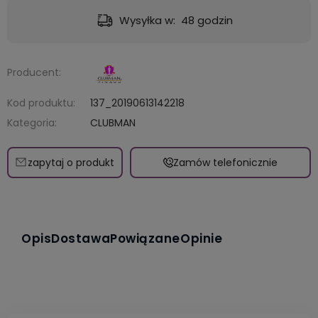
Dostawa:
od 9,49 zł
- GLS - dostawa do automatu Orlen lub Żabka
Producent:
Kod produktu:
137_20190613142218
Kategoria:
CLUBMAN
zapytaj o produkt
Zamów telefonicznie
Opis
Dostawa
Powiązane
Opinie