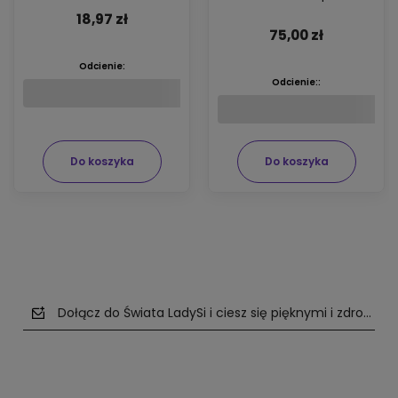
ARGIPLEX odbudowującym
18,97 zł
włosy 74ml
75,00 zł
Odcienie:
Odcienie::
Do koszyka
Do koszyka
Dołącz do Świata LadySi i ciesz się pięknymi i zdrowym