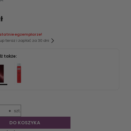
zł
ostatnie egzemplarze!
p teraz i zapłać za 30 dni
ź także:
+
szt.
DO KOSZYKA