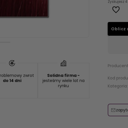
Zyskujesz
4
Oblicz 
:
od 9,49 zł
- GLS - dostawa do automatu Orlen lub Żabka
Producent
roblemowy zwrot
Solidna firma -
Kod produ
do 14 dni
jesteśmy wiele lat na
rynku
Kategoria:
zapyt