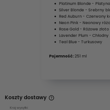
Platinum Blonde - Platyn
Silver Blonde - Srebrny b
Red Auburn - Czerwony k
Neon Pink - Neonowy róż
Rose Gold - Różowe złoto
Lavender Plum - Chłodny f
Teal Blue - Turkusowy
Pojemność:
251 ml
Koszty dostawy
Kraj wysyłki:
Cena nie zawiera ewentualnych