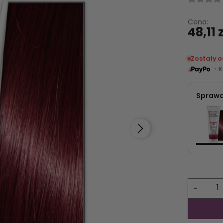
Cena:
48,11 
Zostały 
・Ku
Sprawd
-