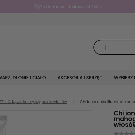
Do darmowej dostawy:
249.00
zł
ARZ, DŁONIE I CIAŁO
AKCESORIA I SPRZĘT
WYBIERZ
TE - Odżywki koloryzujące do włosów
Chi ionic color illuminate 
Chi ion
mahog
włosó