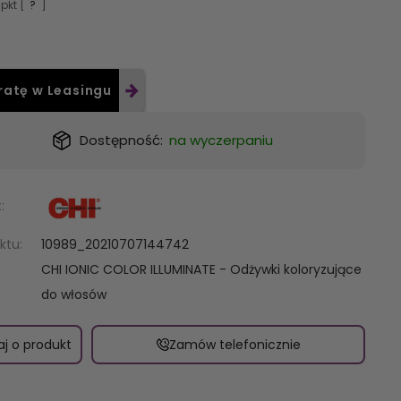
pkt [
?
]
ratę w Leasingu
Dostępność:
na wyczerpaniu
:
ktu:
10989_20210707144742
CHI IONIC COLOR ILLUMINATE - Odżywki koloryzujące
do włosów
aj o produkt
Zamów telefonicznie