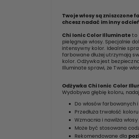
Twoje włosy są zniszczone f
chcesz nadać im inny odcień
Chi Ionic Color Illuminate
to 
pielęgnuje włosy. Specjalnie d
intensywny kolor. Idealnie spra
farbowane dłużej utrzymają sw
kolor. Odżywka jest bezpieczn
Illuminate sprawi, że Twoje wł
Odżywka Chi Ionic
Color Il
Wydobywa głębię koloru, nada
Do włosów farbowanych i
Przedłuża trwałość koloru
Wzmacnia i nawilża włosy
Może być stosowana codz
Rekomendowane dla
poz