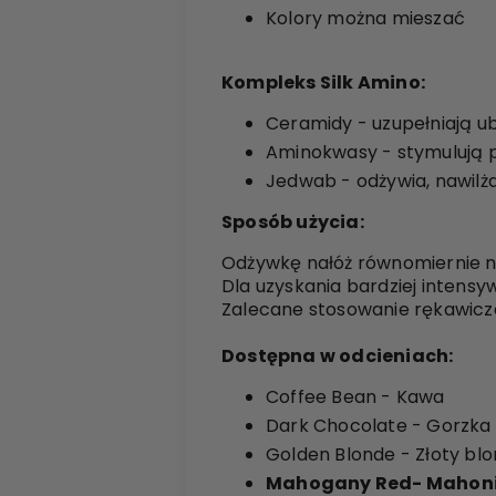
Kolory można mieszać
Kompleks Silk Amino:
Ceramidy - uzupełniają u
Aminokwasy - stymulują p
Jedwab - odżywia, nawilż
Sposób użycia:
Odżywkę nałóż równomiernie na
Dla uzyskania bardziej intens
Zalecane stosowanie rękawicz
Dostępna w odcieniach:
Coffee Bean - Kawa
Dark Chocolate - Gorzka
Golden Blonde - Złoty bl
Mahogany Red- Mahoni