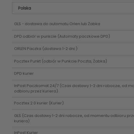
kosztów płatności
GLS - dostawa do automatu Orlen lub Żabka
DPD odbiór w punkcie
(Automaty paczkowe DPD)
ORLEN Paczka
(dostawa 1-2 dni )
Pocztex Punkt
(odbiór w Punkcie Poczta, Żabka)
DPD kurier
InPost Paczkomat 24/7
(Czas dostawy 1-2 dni robocze, od 
odbioru przez kuriera)
Pocztex 2.0 kurier
(Kurier)
GLS
(Czas dostawy 1-2 dni robocze, od momentu odbioru prz
kuriera)
InPost Kurier