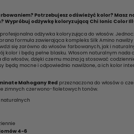
arbowaniem? Potrzebujesz odświeżyć kolor? Masz na
? Wypróbuj odżywkę koloryzującą Chi Ionic Color Il
profesjonalna odżywka koloryzująca do włosów. Jednocze
obrana formuła zawierająca kompleks Silk Amino nawilży 
wdzi się zarówno do włosów farbowanych, jak i naturalnyc
ój kolor i będą pełne blasku. Włosom naturalnym nada c
a dla włosów, dzięki czemu można ją stosować codzienni
osy będą mocne i odpowiednio nawilżone, a ich kolor inte
luminate Mahogany Red
przeznaczona do włosów o cze
je zimnych czerwono-fioletowych tonów.
 naturalnych
iennie
iomów 4-6