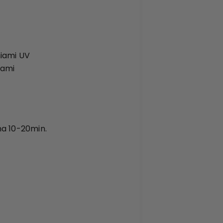
niami UV
iami
na 10-20min.