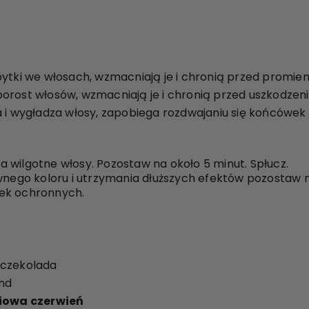
bytki we włosach, wzmacniają je i chronią przed promie
orost włosów, wzmacniają je i chronią przed uszkodzen
a i wygładza włosy, zapobiega rozdwajaniu się końcówek
 wilgotne włosy. Pozostaw na około 5 minut. Spłucz.
ywnego koloru i utrzymania dłuższych efektów pozostaw 
ek ochronnych.
 czekolada
ond
owa czerwień