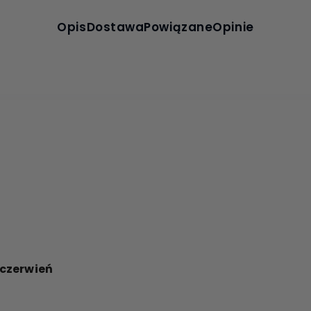
Opis
Dostawa
Powiązane
Opinie
czerwień