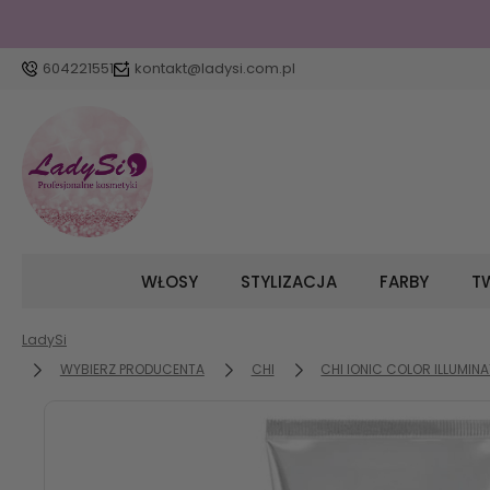
604221551
kontakt@ladysi.com.pl
WŁOSY
STYLIZACJA
FARBY
TW
LadySi
WYBIERZ PRODUCENTA
CHI
CHI IONIC COLOR ILLUMINA