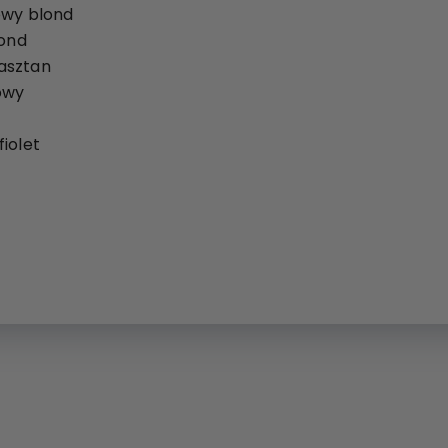
owy blond
lond
asztan
owy
iolet