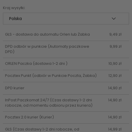
Cena nie zawiera ewentualnych kosztów płatności
Kraj wysyłki:
GLS - dostawa do automatu Orlen lub Żabka
9,49 zł
DPD odbiór w punkcie
(Automaty paczkowe
9,99 zł
DPD)
ORLEN Paczka
(dostawa 1-2 dni )
10,90 zł
Pocztex Punkt
(odbiór w Punkcie Poczta, Żabka)
12,90 zł
DPD kurier
14,90 zł
InPost Paczkomat 24/7
(Czas dostawy 1-2 dni
14,90 zł
robocze, od momentu odbioru przez kuriera)
Pocztex 2.0 kurier
(Kurier)
14,90 zł
GLS
(Czas dostawy 1-2 dni robocze, od
14,99 zł