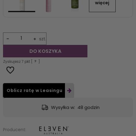
więcej
-
+
szt.
DO KOSZYKA
Zyskujesz
7
pkt [
?
]
Oblicz ratę w Leasingu
Dostawa:
od 9,49 zł
- GLS - dostawa do automatu Orlen lub
Producent: