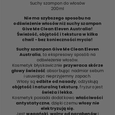
Suchy szampon do włosów
200ml
Nie ma szybszego sposobu na
odświeżenie włosów niż suchy szampon
Give Me Clean Eleven Australia!
Świeżość, objętość i tekstura w kilka
chwil - bez konieczności mycia!
Suchy szampon Give Me Clean Eleven
Australia
, to ekspresowy sposób na
odświeżenie włosów.
Kosmetyk błyskawicznie
przywraca skórze
głowy świeżość
absorbując nadmiar sebum
i usuwając nieprzyjemny zapach.
Włosy są
odbite od nasady
, odzyskują
objętość i naturalną teksturę
, fryzura jest
świeża i lekka.
Kosmetyk posiada dodatkowo
właściwości
antystatyczne
, dzięki czemu
włosy nie
elektryzują się.
Jest
wegański
,
wolny od parabenów
i