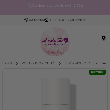
Do darmowej dostawy:
249.00
zł
604221551
kontakt@ladysi.com.pl
Zaloguj się
Załóż konto
LadySi
WYBIERZ PRODUCENTA
ELEVEN AUSTRALIA
Eleve
NOWOŚĆ
Wybierz coś dla siebie z naszej aktualnej oferty lub
zaloguj się, aby przywrócić dodane produkty do
listy z poprzedniej sesji.