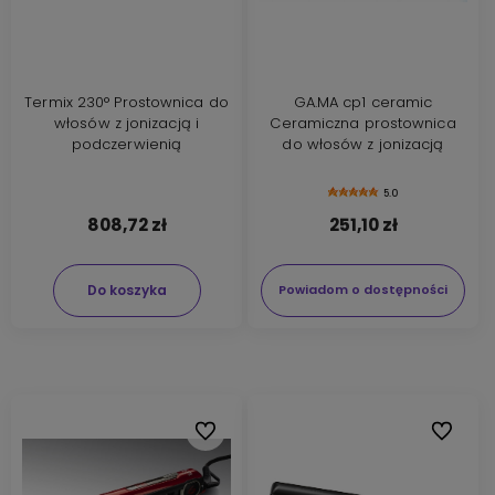
Termix 230° Prostownica do
GA.MA cp1 ceramic
włosów z jonizacją i
Ceramiczna prostownica
podczerwienią
do włosów z jonizacją
5.0
808,72 zł
251,10 zł
Do koszyka
Powiadom o dostępności
Do ulubionych
Do ulubi