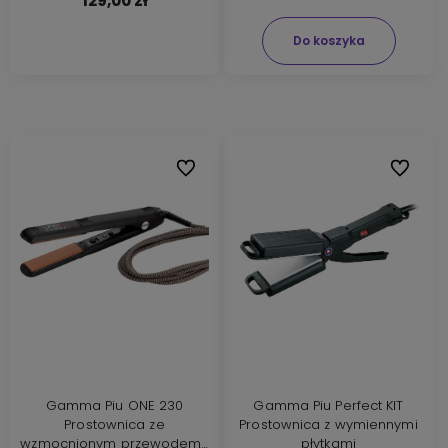
129,00 zł
Do koszyka
Do ulubionych
Do ulubi
Gamma Piu ONE 230
Gamma Piu Perfect KIT
Prostownica ze
Prostownica z wymiennymi
wzmocnionym przewodem i
płytkami