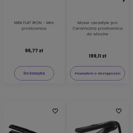
MINI FLAT IRON - Mini
Moser cerastyle pro
prostownica
Ceramiczna prostownica
do włosów
96,77 zł
199,11 zł
Do koszyka
Powiadom o dostępności
Do ulubionych
Do ulubi