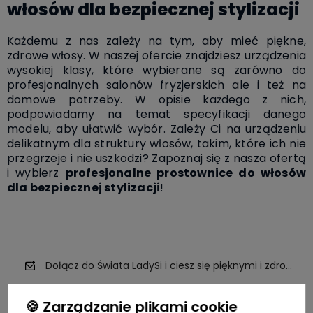
włosów dla bezpiecznej stylizacji
Każdemu z nas zależy na tym, aby mieć piękne,
zdrowe włosy. W naszej ofercie znajdziesz urządzenia
wysokiej klasy, które wybierane są zarówno do
profesjonalnych salonów fryzjerskich ale i też na
domowe potrzeby. W opisie każdego z nich,
podpowiadamy na temat specyfikacji danego
modelu, aby ułatwić wybór. Zależy Ci na urządzeniu
delikatnym dla struktury włosów, takim, które ich nie
przegrzeje i nie uszkodzi? Zapoznaj się z nasza ofertą
i wybierz
profesjonalne prostownice do włosów
dla bezpiecznej stylizacji
!
Dołącz do Świata LadySi i ciesz się pięknymi i zdrowym
🍪 Zarządzanie plikami cookie