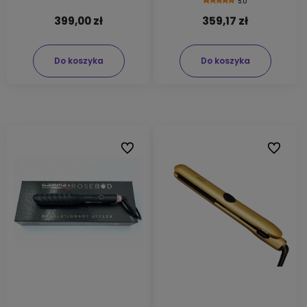
5.0
399,00 zł
359,17 zł
Do koszyka
Do koszyka
Do ulubionych
Do ulubi