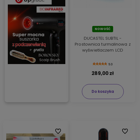
NOWOŚĆ
DUCASTEL SUBTIL -
Prostownica turmalinowa z
wyświetlaczem LCD
5.0
289,00 zł
Do koszyka
Do ulubionych
Do ulubi