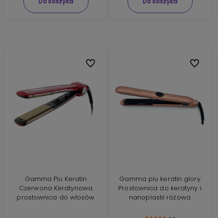
Do koszyka
Do koszyka
Do ulubionych
Do ulubi
Gamma Piu Keratin
Gamma piu keratin glory
Czerwona Keratynowa
Prostownica do keratyny i
prostownica do włosów
nanoplastii różowa