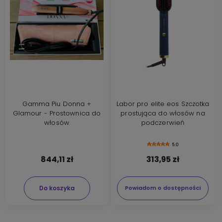
Gamma Piu Donna +
Labor pro elite eos Szczotka
Glamour - Prostownica do
prostująca do włosów na
włosów
podczerwień
5.0
844,11 zł
313,95 zł
Do koszyka
Powiadom o dostępności