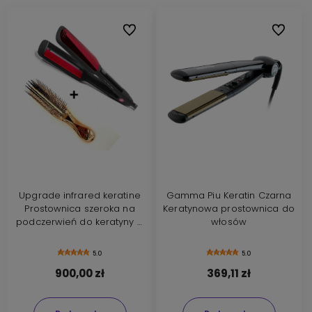
Do ulubionych
Do ulubi
Upgrade infrared keratine
Gamma Piu Keratin Czarna
Prostownica szeroka na
Keratynowa prostownica do
podczerwień do keratyny +
włosów
szczotka Borovsky scalp
brush
5.0
5.0
900,00 zł
369,11 zł