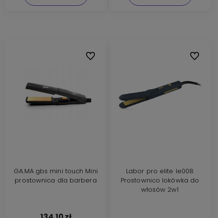
Do ulubionych
Do ulubi
GA.MA gbs mini touch Mini
Labor pro elite le008
prostownica dla barbera
Prostownico lokówka do
włosów 2w1
134,10 zł