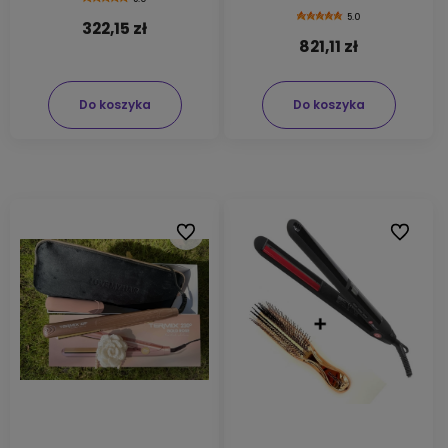
5.0
322,15 zł
821,11 zł
Do koszyka
Do koszyka
Do ulubionych
Do ulubi