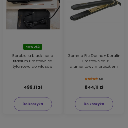
NOWOŚĆ
Borabella black nano
Gamma Piu Donna+ Keratin
titanium Prostownica
- Prostownica z
tytanowa do włosów
diamentowym proszkiem
5.0
499,11 zł
844,11 zł
Do koszyka
Do koszyka