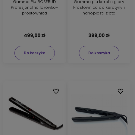
Gamma Piu ROSEBUD
Gamma piu keratin glory
Profesjonalna lokówko-
Prostownica do keratyny i
prostownica
nanoplastii złota
499,00 zł
399,00 zł
Do koszyka
Do koszyka
Do ulubionych
Do ulubi