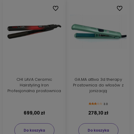
Do ulubionych
Do ulubi
CHI LAVA Ceramic
GA.MA attiva 3d therapy
Hairstyling Iron
Prostownica do włosów z
Profesjonalna prostownica
jonizacją
3.0
699,00 zł
278,10 zł
Do koszyka
Do koszyka