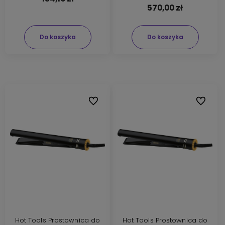
570,00 zł
Do koszyka
Do koszyka
Do ulubionych
Do ulubi
Hot Tools Prostownica do
Hot Tools Prostownica do