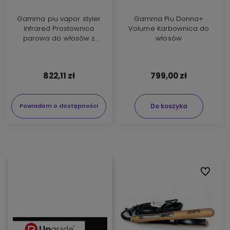
Gamma piu vapor styler
Gamma Piu Donna+
infrared Prostownica
Volume Karbownica do
parowa do włosów z
włosów
podczerwienią i jonizacją
niebieska
822,11 zł
799,00 zł
Do koszyka
Powiadom o dostępności
Do ulubi