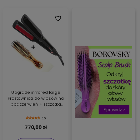
Do ulubionych
Upgrade infrared large
Prostownica do włosów na
podczerwień + szczotka
Borovsky scalp brush
5.0
770,00 zł