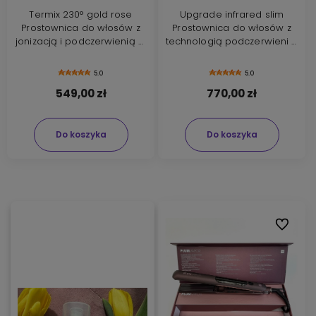
Termix 230° gold rose
Upgrade infrared slim
Prostownica do włosów z
Prostownica do włosów z
jonizacją i podczerwienią w
technologią podczerwieni +
kolorze różowego złota +
szczotka Borovsky scalp
szczotka Borovsky scalp
brush
5.0
5.0
brush
549,00 zł
770,00 zł
Do koszyka
Do koszyka
Do ulubi