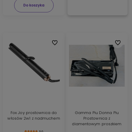
Do koszyka
Do ulubionych
Do ulubi
Fox Joy prostownica do
Gamma Piu Donna Piu
włosów 2w1 z nadmuchem
Prostownica z
diamentowym proszkiem
5.0