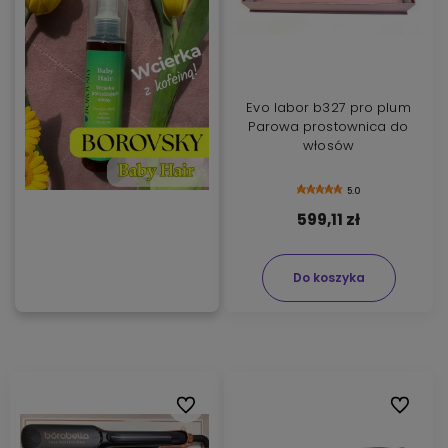
Evo labor b327 pro plum
Parowa prostownica do
włosów
5.0
599,11 zł
Do koszyka
Do ulubionych
Do ulubi