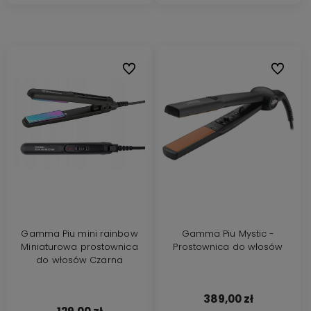
Do ulubionych
Do ulubi
Gamma Piu mini rainbow
Gamma Piu Mystic -
Miniaturowa prostownica
Prostownica do włosów
do włosów Czarna
389,00 zł