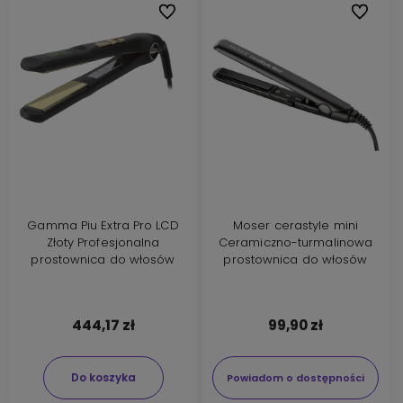
Do ulubionych
Do ulubi
Gamma Piu Extra Pro LCD
Moser cerastyle mini
Złoty Profesjonalna
Ceramiczno-turmalinowa
prostownica do włosów
prostownica do włosów
444,17 zł
99,90 zł
Do koszyka
Powiadom o dostępności