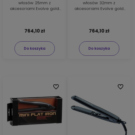
włosów 25mm z
włosów 32mm z
akcesoriami Evolve gold
akcesoriami Evolve gold
titanium
titanium
764,10 zł
764,10 zł
Do koszyka
Do koszyka
Do ulubionych
Do ulubi