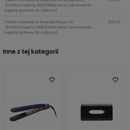
(Poinformujemy SMS/EMAIL kiedy zamówienie
będzie gotowe do odbioru)
odbiór osobisty ul.Twardzickiego 33
0,00 zł
(Poinformujemy SMS/EMAIL kiedy zamówienie
będzie gotowe do odbioru)
Inne z tej kategorii
ionych
ionych
Do ulubionych
Do ulubionych
Do ulubi
Do ulubi