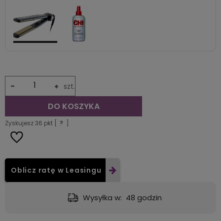
-
+
szt.
DO KOSZYKA
Zyskujesz
36
pkt [
?
]
Oblicz ratę w Leasingu
Dostawa:
Darmowa