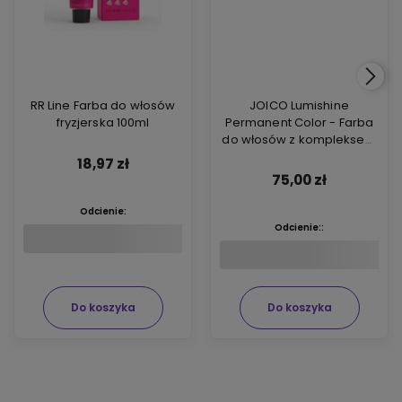
RR Line Farba do włosów
JOICO Lumishine
fryzjerska 100ml
Permanent Color - Farba
do włosów z kompleksem
ARGIPLEX odbudowującym
18,97 zł
włosy 74ml
75,00 zł
Odcienie:
Odcienie::
Do koszyka
Do koszyka