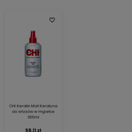
Do ulubionych
CHI Keratin Mist Keratyna
do włosów w mgiełce
355ml
58,11 zł