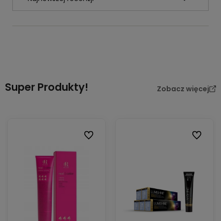
Super Produkty!
Zobacz więcej
Do ulubionych
Do ulubi