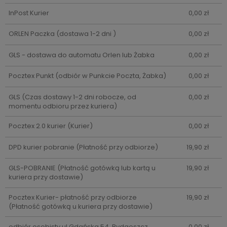
InPost Kurier
0,00 zł
ORLEN Paczka
(dostawa 1-2 dni )
0,00 zł
GLS - dostawa do automatu Orlen lub Żabka
0,00 zł
Pocztex Punkt
(odbiór w Punkcie Poczta, Żabka)
0,00 zł
GLS
(Czas dostawy 1-2 dni robocze, od
0,00 zł
momentu odbioru przez kuriera)
Pocztex 2.0 kurier
(Kurier)
0,00 zł
DPD kurier pobranie
(Płatność przy odbiorze)
19,90 zł
GLS-POBRANIE
(Płatność gotówką lub kartą u
19,90 zł
kuriera przy dostawie)
Pocztex Kurier- płatność przy odbiorze
19,90 zł
(Płatność gotówką u kuriera przy dostawie)
odbiór osobisty ul.Gdańska 54, Bydgoszcz
0,00 zł