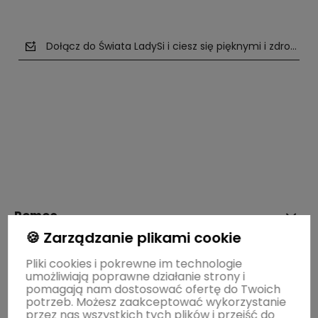
Dołącz do Świata LadySi i ciesz się pięknymi i zdrowym
polityce prywatności
Pomoc
🍪 Zarządzanie plikami cookie
Moje konto
Pliki cookies i pokrewne im technologie
umożliwiają poprawne działanie strony i
pomagają nam dostosować ofertę do Twoich
potrzeb. Możesz zaakceptować wykorzystanie
Płatności i dostawa
przez nas wszystkich tych plików i przejść do