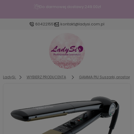
Do darmowej dostawy:
249.00
zł
604221551
kontakt@ladysi.com.pl
Zaloguj się
Załóż konto
LadySi
WYBIERZ PRODUCENTA
GAMMA PIU Suszarki, prostowni
Wybierz coś dla siebie z naszej aktualnej oferty lub
zaloguj się, aby przywrócić dodane produkty do
listy z poprzedniej sesji.