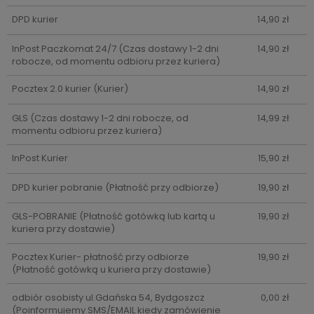
DPD kurier
14,90 zł
InPost Paczkomat 24/7
(Czas dostawy 1-2 dni
14,90 zł
robocze, od momentu odbioru przez kuriera)
Pocztex 2.0 kurier
(Kurier)
14,90 zł
GLS
(Czas dostawy 1-2 dni robocze, od
14,99 zł
momentu odbioru przez kuriera)
InPost Kurier
15,90 zł
DPD kurier pobranie
(Płatność przy odbiorze)
19,90 zł
GLS-POBRANIE
(Płatność gotówką lub kartą u
19,90 zł
kuriera przy dostawie)
Pocztex Kurier- płatność przy odbiorze
19,90 zł
(Płatność gotówką u kuriera przy dostawie)
odbiór osobisty ul.Gdańska 54, Bydgoszcz
0,00 zł
(Poinformujemy SMS/EMAIL kiedy zamówienie