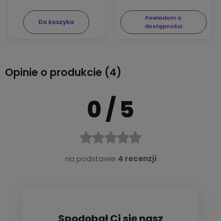
Powiadom o
Do koszyka
dostępności
Opinie o produkcie (4)
0
/ 5
na podstawie
4 recenzji
Spodobał Ci się nasz