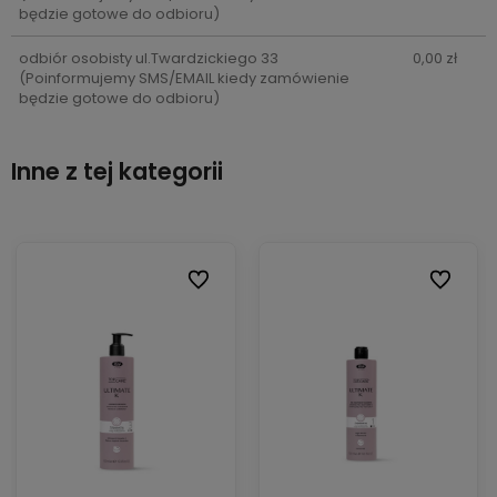
będzie gotowe do odbioru)
odbiór osobisty ul.Twardzickiego 33
0,00 zł
(Poinformujemy SMS/EMAIL kiedy zamówienie
będzie gotowe do odbioru)
Inne z tej kategorii
ionych
ionych
Do ulubionych
Do ulubionych
Do ulubi
Do ulubi