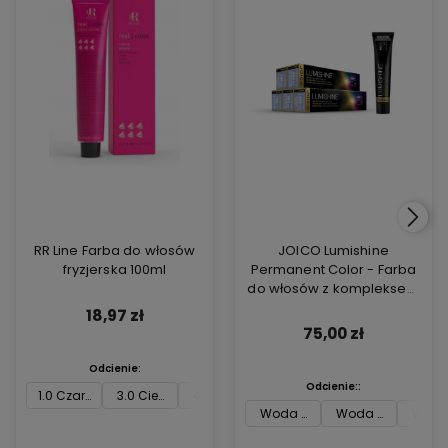
RR Line Farba do włosów
JOICO Lumishine
fryzjerska 100ml
Permanent Color - Farba
do włosów z kompleksem
ARGIPLEX odbudowującym
18,97 zł
włosy 74ml
75,00 zł
Odcienie:
Odcienie::
1.0 Czarny
3.0 Ciemny brąz
4.0 Średni brąz
5.0 Jasny brąz
6.0 Ciemny blon
7.0 
Woda utleniona Joico 3 % 74m
Woda utleniona J
Woda 