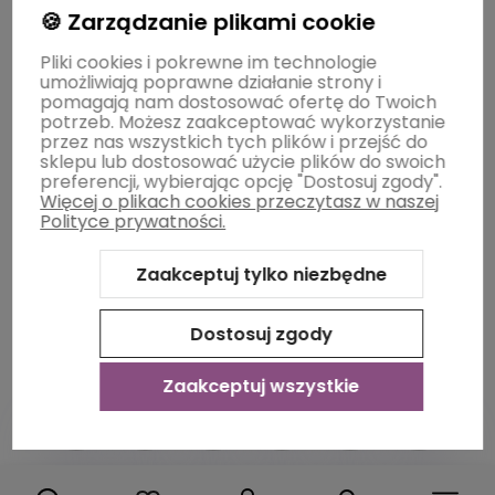
🍪 Zarządzanie plikami cookie
Moje konto
Pliki cookies i pokrewne im technologie
umożliwiają poprawne działanie strony i
pomagają nam dostosować ofertę do Twoich
potrzeb. Możesz zaakceptować wykorzystanie
Płatności i dostawa
przez nas wszystkich tych plików i przejść do
sklepu lub dostosować użycie plików do swoich
preferencji, wybierając opcję "Dostosuj zgody".
Więcej o plikach cookies przeczytasz w naszej
Informacje
Polityce prywatności.
Zaakceptuj tylko niezbędne
O nas
Dostosuj zgody
Zaakceptuj wszystkie
Sklep internetowy Shoper Premium
Szablon Shoper Modern