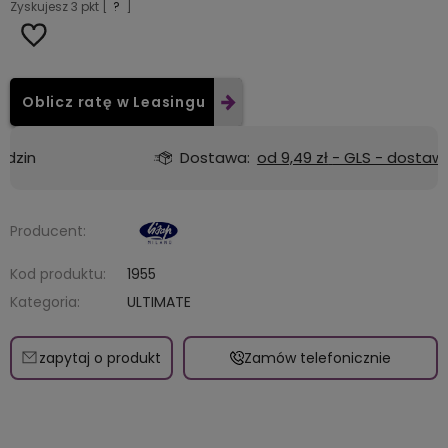
Zyskujesz
3
pkt [
?
]
Oblicz ratę w Leasingu
Dostawa:
od 9,49 zł
- GLS - dostawa do automatu Orlen lub Żabka
Producent:
Kod produktu:
1955
Kategoria:
ULTIMATE
zapytaj o produkt
Zamów telefonicznie