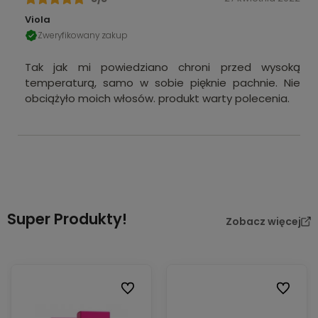
Viola
Zweryfikowany zakup
Tak jak mi powiedziano chroni przed wysoką
temperaturą, samo w sobie pięknie pachnie. Nie
obciążyło moich włosów. produkt warty polecenia.
Super Produkty!
Zobacz więcej
Do ulubionych
Do ulubi