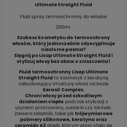
Ultimate Straight Fluid
Fluid spray termoochronny do włosów
250ml
Szukasz kosmetyku do termoochrony
włosów, który jednocześnie zdyscyplinuje
niesforne pasma?
Sięgnij po Lisap Ultimate Straight Fluid i
stylizuj włosy bez obaw o zniszczenia!
Fluid termoochronny Lisap Ultimate
Straight Fluid
to kosmetyk z keratyną
odbudowujący strukturę włosa na bazie
Kerasil
Complex.
Chroni włosy przed szkodliwym
działaniem ciepła
podczas stylizacji z
użyciem prostownicy, suszarki czy lokówki.
Zawiera składniki, takie jak
trójwymiarowe
polimery silikonowe, keratyna oraz
ceramidy A2
dzięki, którym włosy stają się