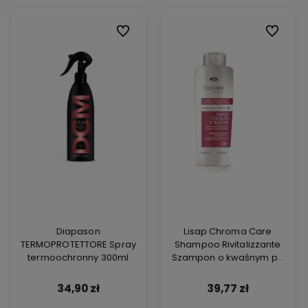
Do ulubionych
Do ulubio
Diapason
Lisap Chroma Care
TERMOPROTETTORE Spray
Shampoo Rivitalizzante
termoochronny 300ml
Szampon o kwaśnym pH
250ml
34,90 zł
39,77 zł