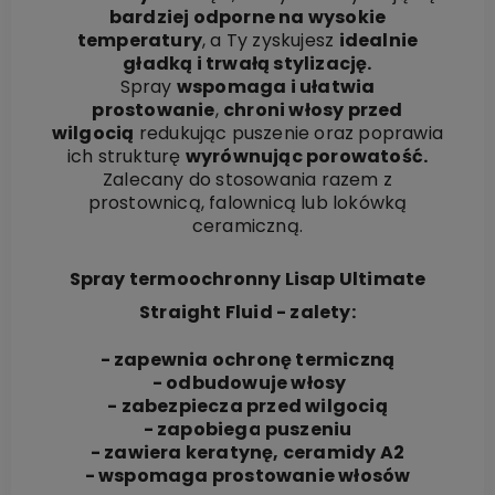
bardziej odporne na wysokie
temperatury
, a Ty zyskujesz
idealnie
gładką i trwałą stylizację.
Spray
wspomaga i ułatwia
prostowanie
,
chroni włosy przed
wilgocią
redukując puszenie oraz poprawia
ich strukturę
wyrównując porowatość.
Zalecany do stosowania razem z
prostownicą, falownicą lub lokówką
ceramiczną.
Spray termoochronny Lisap Ultimate
Straight Fluid - zalety:
- zapewnia ochronę termiczną
- odbudowuje włosy
- zabezpiecza przed wilgocią
- zapobiega puszeniu
- zawiera keratynę, ceramidy A2
- wspomaga prostowanie włosów