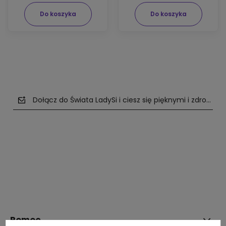
Do koszyka
Do koszyka
Dołącz do Świata LadySi i ciesz się pięknymi i zdrowym
polityce prywatności
Pomoc