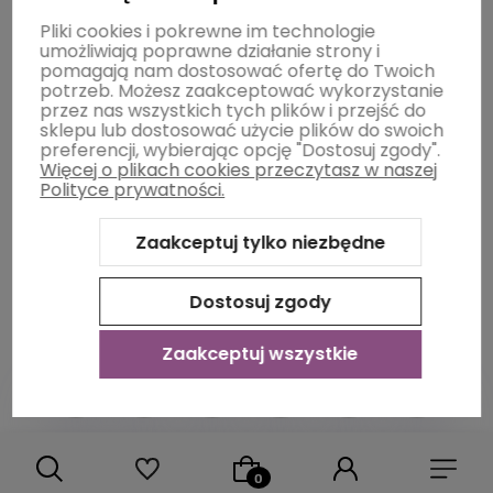
Moje konto
Pliki cookies i pokrewne im technologie
umożliwiają poprawne działanie strony i
pomagają nam dostosować ofertę do Twoich
potrzeb. Możesz zaakceptować wykorzystanie
Płatności i dostawa
przez nas wszystkich tych plików i przejść do
sklepu lub dostosować użycie plików do swoich
preferencji, wybierając opcję "Dostosuj zgody".
Więcej o plikach cookies przeczytasz w naszej
Informacje
Polityce prywatności.
Zaakceptuj tylko niezbędne
O nas
Dostosuj zgody
Zaakceptuj wszystkie
Sklep internetowy Shoper Premium
Szablon Shoper Modern
3.0™
od GrowCommerce