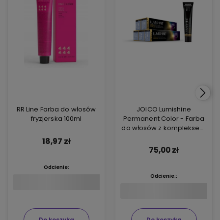
RR Line Farba do włosów
JOICO Lumishine
fryzjerska 100ml
Permanent Color - Farba
do włosów z kompleksem
ARGIPLEX odbudowującym
18,97 zł
włosy 74ml
75,00 zł
Odcienie:
Odcienie::
Do koszyka
Do koszyka