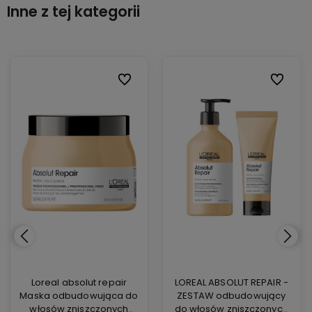
Inne z tej kategorii
ionych
ionych
Do ulubionych
Do ulubionych
Do ulubi
Do ulubi
Loreal absolut repair
LOREAL ABSOLUT REPAIR -
Maska odbudowująca do
ZESTAW odbudowujący
włosów zniszczonych
do włosów zniszczonych