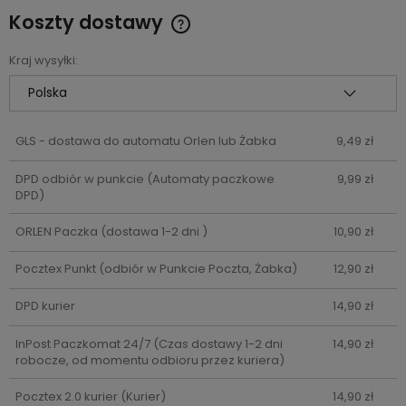
Koszty dostawy
Cena nie zawiera ewentualnych kosztów płatności
Kraj wysyłki:
GLS - dostawa do automatu Orlen lub Żabka
9,49 zł
DPD odbiór w punkcie
(Automaty paczkowe
9,99 zł
DPD)
ORLEN Paczka
(dostawa 1-2 dni )
10,90 zł
Pocztex Punkt
(odbiór w Punkcie Poczta, Żabka)
12,90 zł
DPD kurier
14,90 zł
InPost Paczkomat 24/7
(Czas dostawy 1-2 dni
14,90 zł
robocze, od momentu odbioru przez kuriera)
Pocztex 2.0 kurier
(Kurier)
14,90 zł