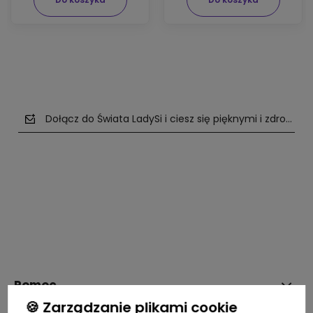
Dołącz do Świata LadySi i ciesz się pięknymi i zdrowym
polityce prywatności
Pomoc
🍪 Zarządzanie plikami cookie