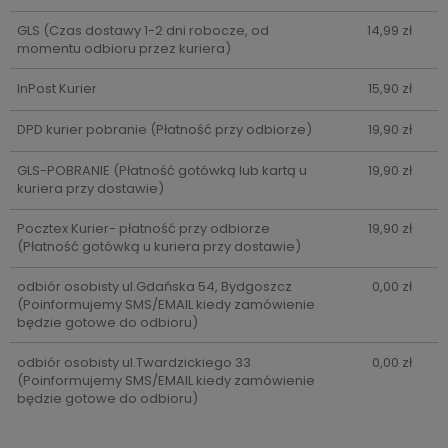
GLS
(Czas dostawy 1-2 dni robocze, od
14,99 zł
momentu odbioru przez kuriera)
InPost Kurier
15,90 zł
DPD kurier pobranie
(Płatność przy odbiorze)
19,90 zł
GLS-POBRANIE
(Płatność gotówką lub kartą u
19,90 zł
kuriera przy dostawie)
Pocztex Kurier- płatność przy odbiorze
19,90 zł
(Płatność gotówką u kuriera przy dostawie)
odbiór osobisty ul.Gdańska 54, Bydgoszcz
0,00 zł
(Poinformujemy SMS/EMAIL kiedy zamówienie
będzie gotowe do odbioru)
odbiór osobisty ul.Twardzickiego 33
0,00 zł
(Poinformujemy SMS/EMAIL kiedy zamówienie
będzie gotowe do odbioru)