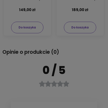
klasyczna 500ml
Szampon 500ml +
Odżywka 200ml
149,00 zł
189,00 zł
Do koszyka
Do koszyka
Opinie o produkcie (0)
0
/ 5