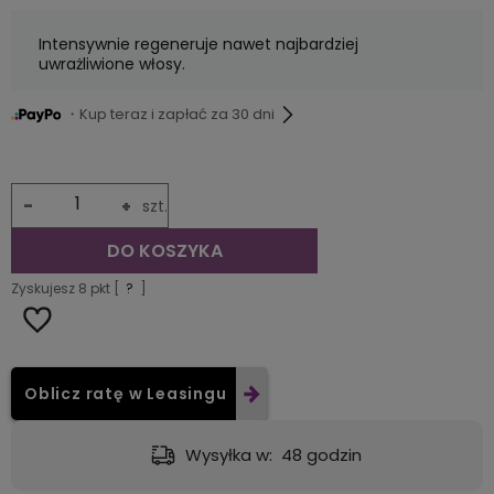
Intensywnie regeneruje nawet najbardziej
uwrażliwione włosy.
・Kup teraz i zapłać za 30 dni
-
+
szt.
DO KOSZYKA
Zyskujesz
8
pkt [
?
]
Oblicz ratę w Leasingu
Dostawa:
od 9,49 zł
- GLS - dostawa do automatu Orlen lub Żabka