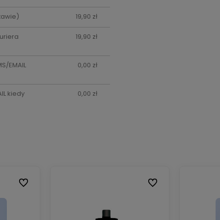
tawie)
19,90 zł
uriera
19,90 zł
MS/EMAIL
0,00 zł
L kiedy
0,00 zł
Do ulubionych
Do ulubionych
Do ulubionych
Do ulubionych