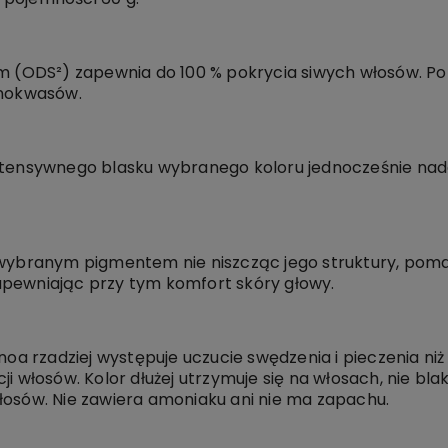
tem (ODS²) zapewnia do 100 % pokrycia siwych włosów.
inokwasów.
intensywnego blasku wybranego koloru jednocześnie na
a wybranym pigmentem nie niszcząc jego struktury, po
apewniając przy tym komfort skóry głowy.
Inoa rzadziej występuje uczucie swędzenia i pieczenia n
i włosów. Kolor dłużej utrzymuje się na włosach, nie bla
łosów. Nie zawiera amoniaku ani nie ma zapachu.