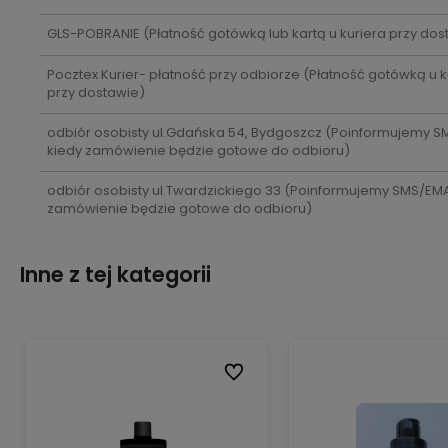
GLS-POBRANIE
(Płatność gotówką lub kartą u kuriera przy dos
Pocztex Kurier- płatność przy odbiorze
(Płatność gotówką u k
przy dostawie)
odbiór osobisty ul.Gdańska 54, Bydgoszcz
(Poinformujemy S
kiedy zamówienie będzie gotowe do odbioru)
odbiór osobisty ul.Twardzickiego 33
(Poinformujemy SMS/EMAI
zamówienie będzie gotowe do odbioru)
Inne z tej kategorii
ubionych
ubionych
Do ulubionych
Do ulubionych