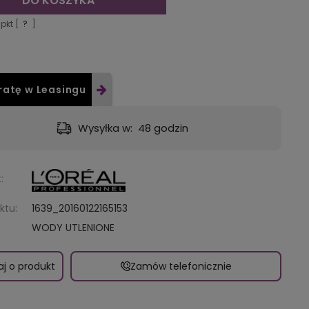
DO KOSZYKA
pkt [
?
]
ratę w Leasingu
tawa:
od 9,49 zł
- GLS - dostawa do automatu Orlen lub Żabka
:
ktu:
1639_20160122165153
WODY UTLENIONE
aj o produkt
Zamów telefonicznie