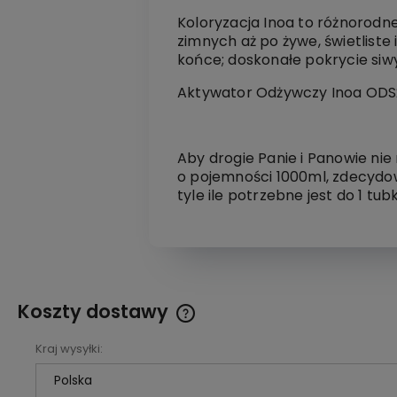
Koloryzacja Inoa to różnorodn
zimnych aż po żywe, świetliste 
końce; doskonałe pokrycie siw
Aktywator Odżywczy Inoa ODS2 3
Aby drogie Panie i Panowie ni
o pojemności 1000ml, zdecydo
tyle ile potrzebne jest do 1 tubk
Koszty dostawy
Kraj wysyłki:
Cena nie zawiera ewentualnych
kosztów płatności