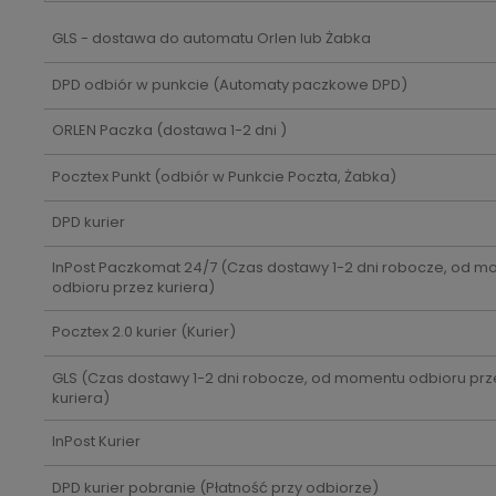
GLS - dostawa do automatu Orlen lub Żabka
DPD odbiór w punkcie
(Automaty paczkowe DPD)
ORLEN Paczka
(dostawa 1-2 dni )
Pocztex Punkt
(odbiór w Punkcie Poczta, Żabka)
DPD kurier
InPost Paczkomat 24/7
(Czas dostawy 1-2 dni robocze, od 
odbioru przez kuriera)
Pocztex 2.0 kurier
(Kurier)
GLS
(Czas dostawy 1-2 dni robocze, od momentu odbioru prz
kuriera)
InPost Kurier
DPD kurier pobranie
(Płatność przy odbiorze)