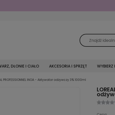
Wypróbuj wcierkę pobudzającą włosy Borovsky Baby Hair z kofeiną
ARZ, DŁONIE I CIAŁO
AKCESORIA I SPRZĘT
WYBIERZ
AL PROFESSIONNEL INOA - Aktywator odżywczy 3% 1000ml
LOREA
odżyw
Cena: