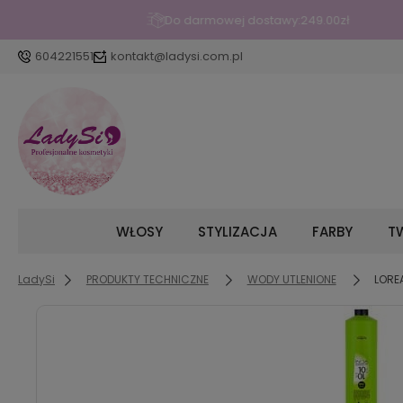
604221551
kontakt@ladysi.com.pl
WŁOSY
STYLIZACJA
FARBY
TW
LadySi
PRODUKTY TECHNICZNE
WODY UTLENIONE
LORE