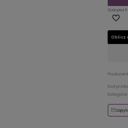
Zyskujesz
5
Oblicz 
Wysyłka w:
48 godzin
Dos
Producent
Kod produ
Kategoria:
zapyt