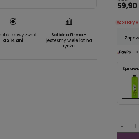
59,90 
Zostały 
roblemowy zwrot
Solidna firma -
Zapewn
do 14 dni
jesteśmy wiele lat na
rynku
・Ku
Sprawd
-