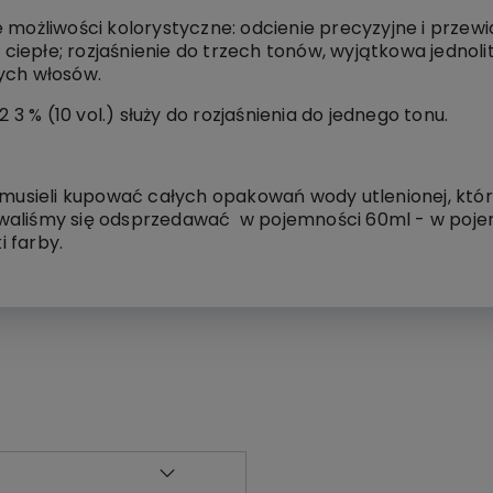
e możliwości kolorystyczne: odcienie precyzyjne i prze
i ciepłe; rozjaśnienie do trzech tonów, wyjątkowa jednoli
ych włosów.
 % (10 vol.) służy do rozjaśnienia do jednego tonu.
e musieli kupować całych opakowań wody utlenionej, któ
waliśmy się odsprzedawać w pojemności 60ml - w poje
i farby.