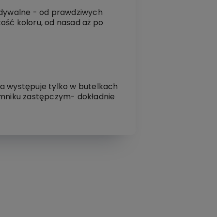
widywalne - od prawdziwych
tość koloru, od nasad aż po
ra występuje tylko w butelkach
mniku zastępczym- dokładnie