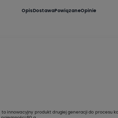
Opis
Dostawa
Powiązane
Opinie
to innowacyjny produkt drugiej generacji do procesu ko
 pojemności 60 g.