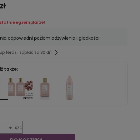
zł
ostatnie egzemplarze!
ia odpowiedni poziom odżywienia i gładkości.
p teraz i zapłać za 30 dni
ź także:
+
szt.