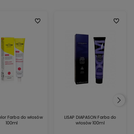
Do ulubionych
Do ulubion
olor Farba do włosów
LISAP DIAPASON Farba do
100ml
włosów 100ml