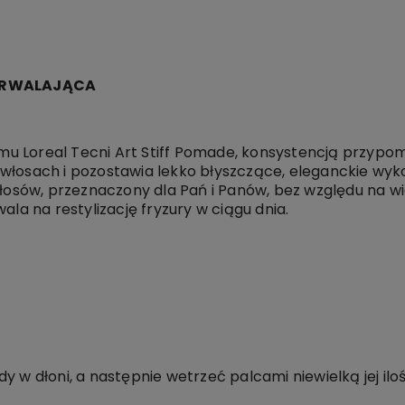
TRWALAJĄCA
u Loreal Tecni Art Stiff Pomade, konsystencją przypom
włosach i pozostawia lekko błyszczące, eleganckie wyko
 włosów, przeznaczony dla Pań i Panów, bez względu na 
ala na restylizację fryzury w ciągu dnia.
y w dłoni, a następnie wetrzeć palcami niewielką jej i