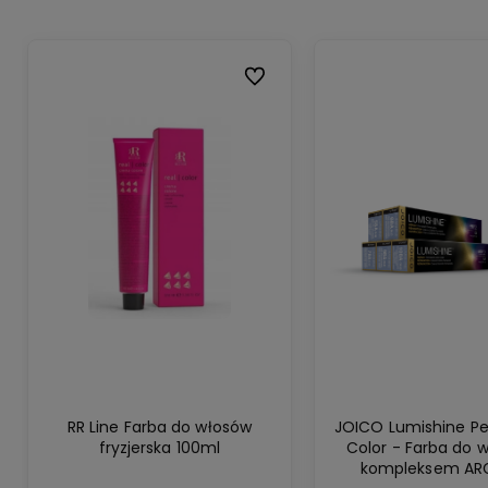
Do ulubionych
RR Line Farba do włosów
JOICO Lumishine P
fryzjerska 100ml
Color - Farba do 
kompleksem ARG