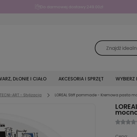
Do darmowej dostawy:
249.00
zł
ARZ, DŁONIE I CIAŁO
AKCESORIA I SPRZĘT
WYBIERZ
TECNI-ART - Stylizacja
LOREAL Stiff pommade - Kremowa pasta m
LOREA
mocno
Cena: