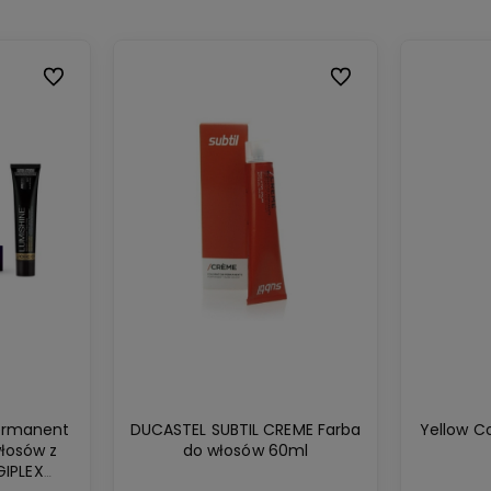
Do ulubionych
Do ulubionych
ermanent
DUCASTEL SUBTIL CREME Farba
Yellow C
włosów z
do włosów 60ml
IPLEX