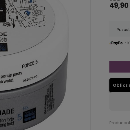
49,90 
Pozost
・Ku
Oblicz 
Dostępność:
brak towaru
Producent