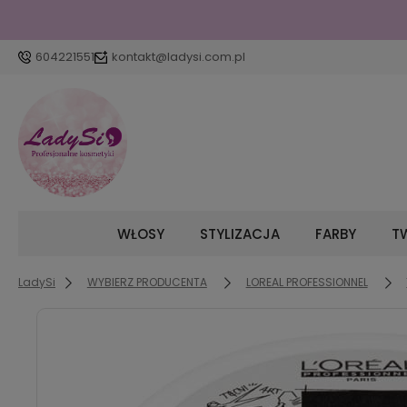
604221551
kontakt@ladysi.com.pl
WŁOSY
STYLIZACJA
FARBY
TW
LadySi
WYBIERZ PRODUCENTA
LOREAL PROFESSIONNEL