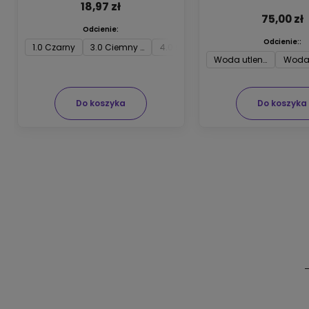
odbudowującym wł
18,97 zł
75,00 zł
Odcienie:
Odcienie::
1.0 Czarny
3.0 Ciemny brąz
4.0 Średni brąz
5.0 Jasny brąz
6.
Woda utleniona Joico
Woda 
Do koszyka
Do koszyka