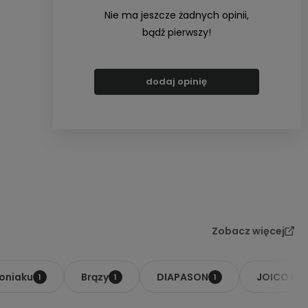
Nie ma jeszcze żadnych opinii,
bądź pierwszy!
dodaj opinię
Zobacz więcej
moniaku
Brązy
DIAPASON
JOICO K-
1
1
1