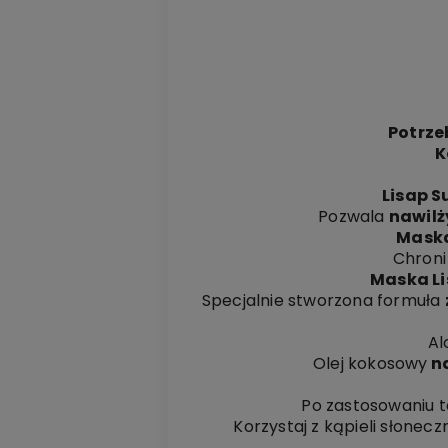
Potrze
K
Lisap S
Pozwala
nawilż
Maska
Chroni
Maska Li
Specjalnie stworzona formuła
Al
Olej kokosowy
na
Po zastosowaniu t
Korzystaj z kąpieli słonec