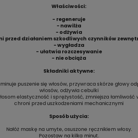
Właściwości:
- regeneruje
- nawilża
- odżywia
oni przed działaniem szkodliwych czynników zewnęt
- wygładza
- ułatwia rozczesywanie
- nie obciąża
Składniki aktywne:
liminuje puszenie się włosów, przywraca skórze głowy o
włosów, odżywia cebulki
łosom elastyczność i sprężystość, zmniejsza łamliwość 
chroni przed uszkodzeniami mechanicznymi
Sposób użycia:
Nałóż maskę na umyte, osuszone ręcznikiem włosy.
Pozostaw na kilka minut.