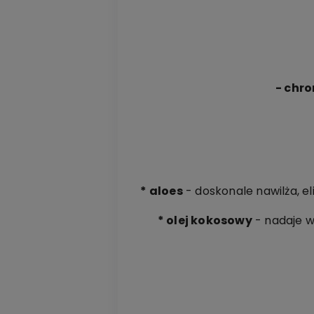
- chr
* aloes
- doskonale nawilża, e
* olej kokosowy
- nadaje w