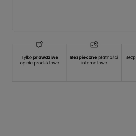
 9,49 zł
- GLS - dostawa do automatu Orlen lub Żabka
Tylko
prawdziwe
Bezpieczne
płatności
Bezp
opinie produktowe
internetowe