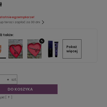
ł
ostatnie egzemplarze!
p teraz i zapłać za 30 dni
ź także:
%
Pokaż 
więcej
+
szt.
DO KOSZYKA
pkt [
?
]