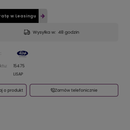
ratę w Leasingu
Wysyłka w:
48 godzin
:
ktu:
15475
LISAP
aj o produkt
Zamów telefonicznie