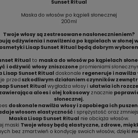
Sunset Ritual
Maska do włosów po kąpieli słonecznej
200ml
Twoje włosy są zestresowane nasłonecznieniem?
bują odżywienia i nawilżenia po kąpielach w słonej 
osmetyki Lisap Sunset Ritual będą dobrym wybore
unset Ritual
to
maska do włosów po kąpielach słone
yć i odżywić włosy zniszczone
promieniami słonecznym
 Lisap Sunset Ritual
doskonale
regeneruje i nawilża
 je przed
szkodliwym działaniem czynników zewnętr
sap Sunset Ritual
wygładza włosy i
ułatwia ich rozcz
zawierająca aloes i olej kokosowy
znacznie
poprawia
słonecznej.
oes
doskonale nawilża włosy i zapobiega ich puszen
daje włosom elastyczność
i sprężystość oraz zmniejs
Maska Lisap Sunset Ritual
nie obciąża włosów.
ej maski
Twoje włosy będą elastyczne, zdrowe, miękki
znych bez zmartwień o kondycję swoich włosów, dzięki
ma