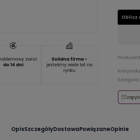
Oblicz 
Dostępność:
na wyczerpaniu
Producent
roblemowy zwrot
Solidna firma -
do 14 dni
jesteśmy wiele lat na
rynku
Kod produ
Kategoria:
zapyt
Opis
Szczegóły
Dostawa
Powiązane
Opinie