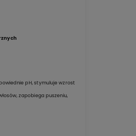
rznych
dpowiednie pH, stymuluje wzrost
włosów, zapobiega puszeniu,