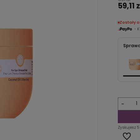
59,11 z
Zostały 
・Ku
Sprawd
-
Zyskujesz
5