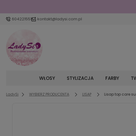
604221551
kontakt@ladysi.com.pl
WŁOSY
STYLIZACJA
FARBY
TW
LadySi
WYBIERZ PRODUCENTA
LISAP
Lisap top care 