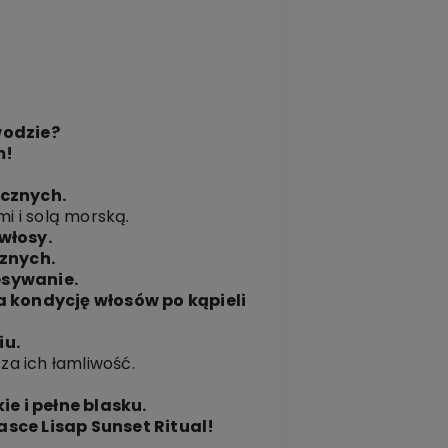
wodzie?
m!
cznych.
i i solą morską.
 włosy.
znych.
esywanie.
 kondycję włosów po kąpieli
iu.
za ich łamliwość.
e i pełne blasku.
sce Lisap Sunset Ritual!