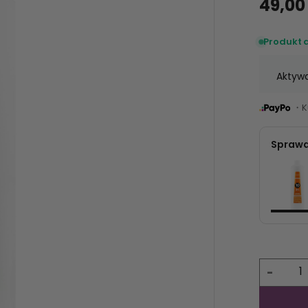
49,00 
Produkt 
Aktywa
・Ku
Sprawd
-