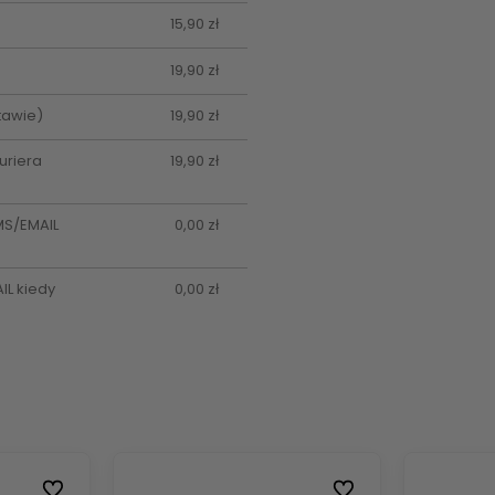
15,90 zł
19,90 zł
tawie)
19,90 zł
uriera
19,90 zł
MS/EMAIL
0,00 zł
L kiedy
0,00 zł
Do ulubionych
Do ulubionych
Do ulubionych
Do ulubionych