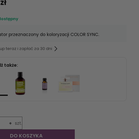
zł
dostępny
tor przeznaczony do koloryzacji COLOR SYNC.
p teraz i zapłać za 30 dni
ź także:
+
szt.
DO KOSZYKA