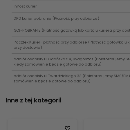
InPost Kurier
DPD kurier pobranie
(Płatność przy odbiorze)
GLS-POBRANIE
(Płatność gotówką lub kartą u kuriera przy dos
Pocztex Kurier- płatność przy odbiorze
(Płatność gotówką u k
przy dostawie)
odbiór osobisty ul.Gdańska 54, Bydgoszcz
(Poinformujemy S
kiedy zamówienie będzie gotowe do odbioru)
odbiór osobisty ul.Twardzickiego 33
(Poinformujemy SMS/EMAI
zamówienie będzie gotowe do odbioru)
Inne z tej kategorii
ubionych
ubionych
Do ulubionych
Do ulubionych