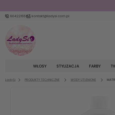
604221551
kontakt@ladysi.com.pl
WŁOSY
STYLIZACJA
FARBY
TW
LadySi
PRODUKTY TECHNICZNE
WODY UTLENIONE
MATR