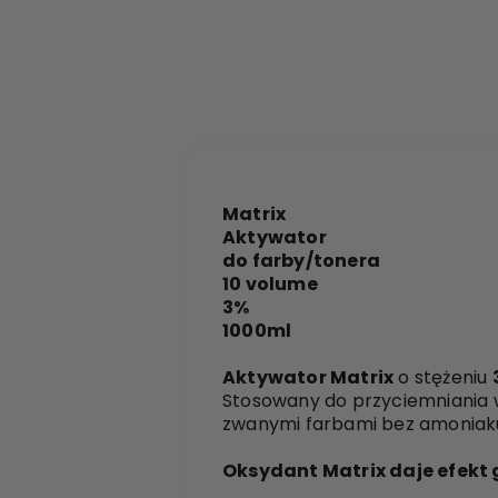
Matrix
Aktywator
do farby/tonera
10 volume
3%
1000ml
Aktywator Matrix
o stężeniu
Stosowany do przyciemniania w
zwanymi farbami bez amoniak
Oksydant Matrix daje efekt gł