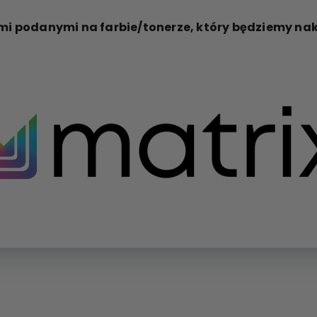
mi podanymi na farbie/tonerze, który będziemy nak