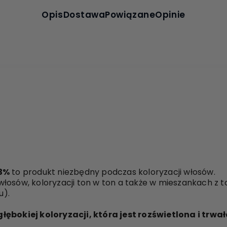
Opis
Dostawa
Powiązane
Opinie
3%
to produkt niezbędny podczas koloryzacji włosów.
łosów, koloryzacji ton w ton a także w mieszankach z t
u).
ębokiej koloryzacji, która jest rozświetlona i trwał