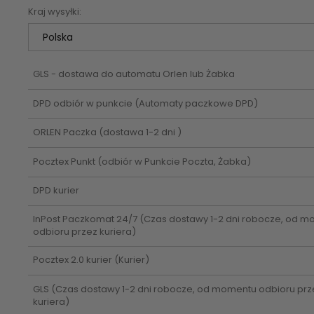
Kraj wysyłki:
Cena nie zawiera ewentualnych
kosztów płatności
GLS - dostawa do automatu Orlen lub Żabka
DPD odbiór w punkcie
(Automaty paczkowe DPD)
ORLEN Paczka
(dostawa 1-2 dni )
Pocztex Punkt
(odbiór w Punkcie Poczta, Żabka)
DPD kurier
InPost Paczkomat 24/7
(Czas dostawy 1-2 dni robocze, od 
odbioru przez kuriera)
Pocztex 2.0 kurier
(Kurier)
GLS
(Czas dostawy 1-2 dni robocze, od momentu odbioru prz
kuriera)