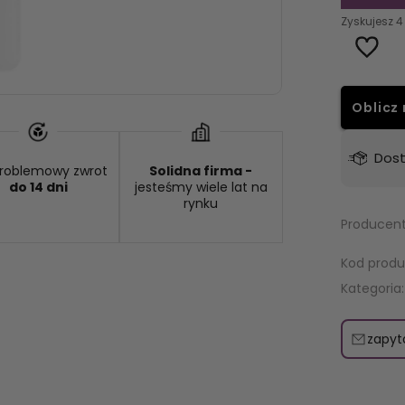
Zyskujesz
4
Oblicz 
Wysyłka w:
48 godzin
Dos
roblemowy zwrot
Solidna firma -
do 14 dni
jesteśmy wiele lat na
rynku
Producent
Kod produ
Kategoria:
zapyt