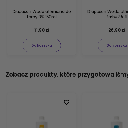
Diapason Woda utleniona do
Diapason Woda utl
farby 3% 150ml
farby 3% 1l
11,90 zł
26,90 zł
Do koszyka
Do koszyka
Zobacz produkty, które przygotowaliśmy
Do ulubionych