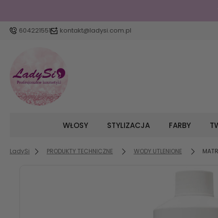
604221551
kontakt@ladysi.com.pl
WŁOSY
STYLIZACJA
FARBY
TW
LadySi
PRODUKTY TECHNICZNE
WODY UTLENIONE
MATR