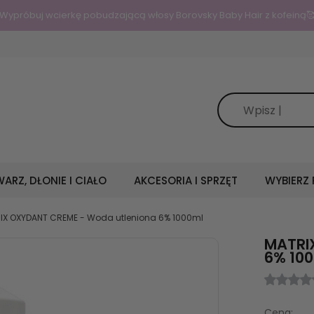
Wypróbuj wcierkę pobudzającą włosy Borovsky Baby Hair z kofeiną
ARZ, DŁONIE I CIAŁO
AKCESORIA I SPRZĘT
WYBIERZ
IX OXYDANT CREME - Woda utleniona 6% 1000ml
MATRI
6% 10
Cena: