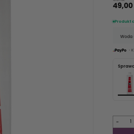
49,00 
Produkt 
Woda 
・Ku
Sprawd
-