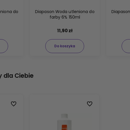
eniona do
Diapason Woda utleniona do
Diapason
farby 6% 150ml
11,90 zł
Do koszyka
 dla Ciebie
Do ulubionych
Do ulubionych