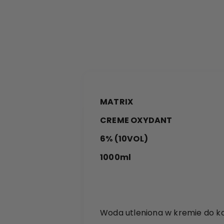
MATRIX
CREME OXYDANT
6% (10VOL)
1000ml
Woda utleniona w kremie do k