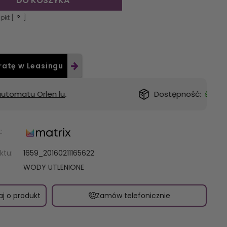
DO KOSZYKA
pkt [
?
]
ratę w Leasingu
Dostępność:
średnia ilość
:
ktu:
1659_20160211165622
WODY UTLENIONE
aj o produkt
Zamów telefonicznie