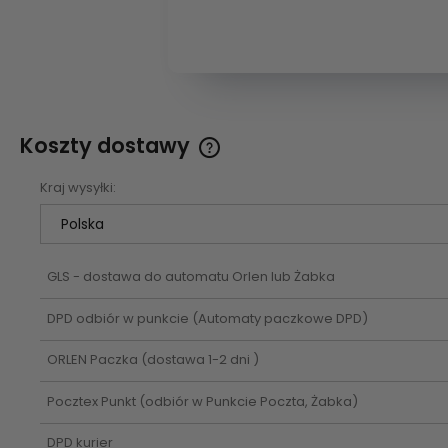
Koszty dostawy
Kraj wysyłki:
Cena nie zawiera ewentualnych
kosztów płatności
GLS - dostawa do automatu Orlen lub Żabka
DPD odbiór w punkcie
(Automaty paczkowe DPD)
ORLEN Paczka
(dostawa 1-2 dni )
Pocztex Punkt
(odbiór w Punkcie Poczta, Żabka)
DPD kurier