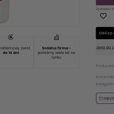
Zyskujesz
4
Oblicz 
:
od 9,49 zł
- GLS - dostawa do automatu Orlen lub Żabka
roblemowy zwrot
Solidna firma -
do 14 dni
jesteśmy wiele lat na
rynku
Producent
Kod produ
Kategoria:
zapyt