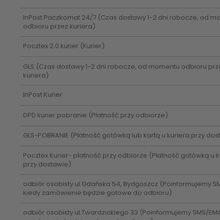
InPost Paczkomat 24/7
(Czas dostawy 1-2 dni robocze, od 
odbioru przez kuriera)
Pocztex 2.0 kurier
(Kurier)
GLS
(Czas dostawy 1-2 dni robocze, od momentu odbioru prz
kuriera)
InPost Kurier
DPD kurier pobranie
(Płatność przy odbiorze)
GLS-POBRANIE
(Płatność gotówką lub kartą u kuriera przy dos
Pocztex Kurier- płatność przy odbiorze
(Płatność gotówką u k
przy dostawie)
odbiór osobisty ul.Gdańska 54, Bydgoszcz
(Poinformujemy S
kiedy zamówienie będzie gotowe do odbioru)
odbiór osobisty ul.Twardzickiego 33
(Poinformujemy SMS/EMAI