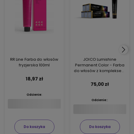
RR Line Farba do włosów
JOICO Lumishine
fryzjerska 100ml
Permanent Color - Farba
do włosów z kompleksem
ARGIPLEX odbudowującym
18,97 zł
włosy 74ml
75,00 zł
Odcienie:
Odcienie::
Do koszyka
Do koszyka