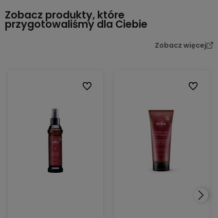
Zobacz produkty, które
przygotowaliśmy dla Ciebie
Zobacz więcej
Do ulubionych
Do ulubio