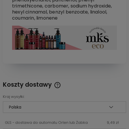
trimethicone, carbomer, sodium hydroxide,
hexyl cinnamal, benzyl benzoate, linalool,
coumarin, limonene
Koszty dostawy
Cena nie zawiera ewentualnych kosztów płatności
Kraj wysyłki:
GLS - dostawa do automatu Orlen lub Żabka
9,49 zł