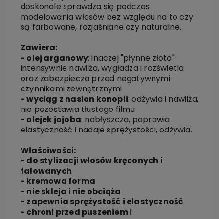
doskonale sprawdza się podczas
modelowania włosów bez względu na to czy
są farbowane, rozjaśniane czy naturalne.
Zawiera:
- olej arganowy
: inaczej "płynne złoto"
intensywnie nawilża, wygładza i rozświetla
oraz zabezpiecza przed negatywnymi
czynnikami zewnętrznymi
- wyciąg z nasion konopii
: odżywia i nawilża,
nie pozostawia tłustego filmu
- olejek jojoba
: nabłyszcza, poprawia
elastyczność i nadaje sprężystości, odżywia.
Właściwości:
- do stylizacji włosów kręconych i
falowanych
- kremowa forma
- nie skleja i nie obciąża
- zapewnia sprężystość i elastyczność
- chroni przed puszeniem i