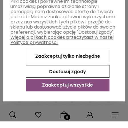
Moje konto
Pliki cookies i pokrewne im technologie
umożliwiają poprawne działanie strony i
pomagają nam dostosować ofertę do Twoich
potrzeb. Możesz zaakceptować wykorzystanie
Płatności i dostawa
przez nas wszystkich tych plików i przejść do
sklepu lub dostosować użycie plików do swoich
preferencji, wybierając opcję "Dostosuj zgody".
Więcej o plikach cookies przeczytasz w naszej
Informacje
Polityce prywatności.
Zaakceptuj tylko niezbędne
O nas
Dostosuj zgody
Zaakceptuj wszystkie
Sklep internetowy Shoper Premium
Szablon Shoper Modern
3.0™
od GrowCommerce