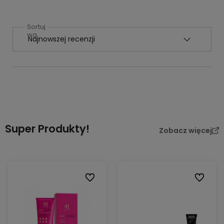
Sortuj
wg
Super Produkty!
Zobacz więcej
Do ulubionych
Do ulubi