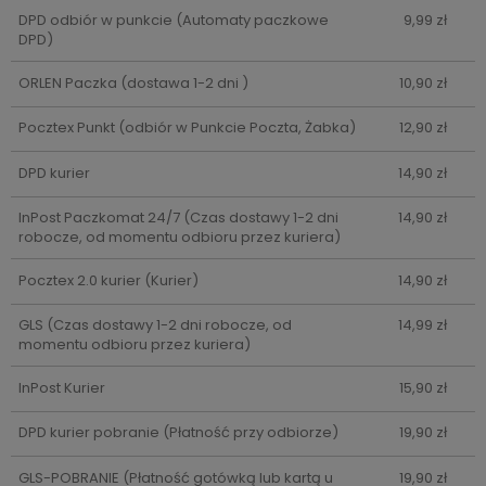
DPD odbiór w punkcie
(Automaty paczkowe
9,99 zł
DPD)
ORLEN Paczka
(dostawa 1-2 dni )
10,90 zł
Pocztex Punkt
(odbiór w Punkcie Poczta, Żabka)
12,90 zł
DPD kurier
14,90 zł
InPost Paczkomat 24/7
(Czas dostawy 1-2 dni
14,90 zł
robocze, od momentu odbioru przez kuriera)
Pocztex 2.0 kurier
(Kurier)
14,90 zł
GLS
(Czas dostawy 1-2 dni robocze, od
14,99 zł
momentu odbioru przez kuriera)
InPost Kurier
15,90 zł
DPD kurier pobranie
(Płatność przy odbiorze)
19,90 zł
GLS-POBRANIE
(Płatność gotówką lub kartą u
19,90 zł