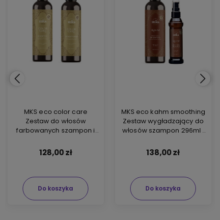
MKS eco color care
MKS eco kahm smoothing
Zestaw do włosów
Zestaw wygładzający do
farbowanych szampon i
włosów szampon 296ml i
odżywka 2x296ml
krem 60ml
128,00 zł
138,00 zł
Do koszyka
Do koszyka