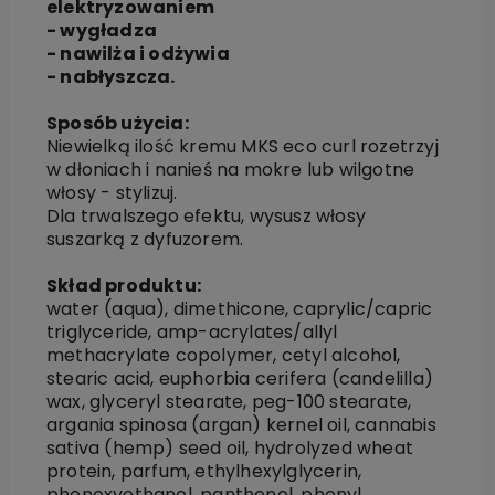
elektryzowaniem
- wygładza
- nawilża i odżywia
- nabłyszcza.
Sposób użycia:
Niewielką ilość kremu MKS eco curl rozetrzyj
w dłoniach i nanieś na mokre lub wilgotne
włosy - stylizuj.
Dla trwalszego efektu, wysusz włosy
suszarką z dyfuzorem.
Skład produktu:
water (aqua), dimethicone, caprylic/capric
triglyceride, amp-acrylates/allyl
methacrylate copolymer, cetyl alcohol,
stearic acid, euphorbia cerifera (candelilla)
wax, glyceryl stearate, peg-100 stearate,
argania spinosa (argan) kernel oil, cannabis
sativa (hemp) seed oil, hydrolyzed wheat
protein, parfum, ethylhexylglycerin,
phenoxyethanol, panthenol, phenyl