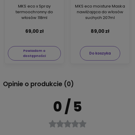
MKS eco x Spray
MKS eco moisture Maska
termoochronny do
nawilżająca do włosów
włosów 118ml
suchych 207ml
69,00 zł
89,00 zł
Powiadom o
Do koszyka
dostępności
Opinie o produkcie (0)
0
/ 5