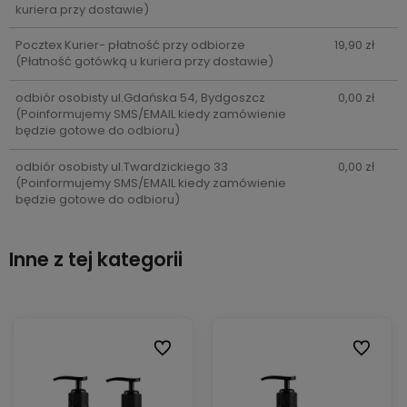
kuriera przy dostawie)
Pocztex Kurier- płatność przy odbiorze
19,90 zł
(Płatność gotówką u kuriera przy dostawie)
odbiór osobisty ul.Gdańska 54, Bydgoszcz
0,00 zł
(Poinformujemy SMS/EMAIL kiedy zamówienie
będzie gotowe do odbioru)
odbiór osobisty ul.Twardzickiego 33
0,00 zł
(Poinformujemy SMS/EMAIL kiedy zamówienie
będzie gotowe do odbioru)
Inne z tej kategorii
ionych
Do ulubionych
Do ulubi