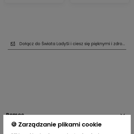
Dołącz do Świata LadySi i ciesz się pięknymi i zdrowym
polityce prywatności
Pomoc
🍪 Zarządzanie plikami cookie