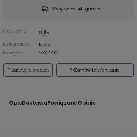
Dostawa:
od 9,49 zł
- GLS - dostawa do automatu Orlen lub Żabka
Producent:
Kod produktu:
13025
Kategoria:
MKS ECO
zapytaj o produkt
Zamów telefonicznie
Opis
Dostawa
Powiązane
Opinie