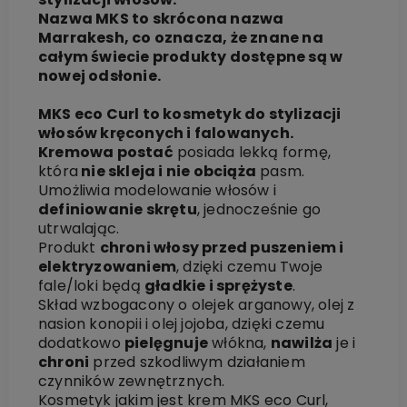
Nazwa MKS to skrócona nazwa
Marrakesh, co oznacza, że znane na
całym świecie produkty dostępne są w
nowej odsłonie.
MKS eco Curl to kosmetyk do stylizacji
włosów kręconych i falowanych.
Kremowa postać
posiada lekką formę,
która
nie skleja i nie obciąża
pasm.
Umożliwia modelowanie włosów i
definiowanie skrętu
, jednocześnie go
utrwalając.
Produkt
chroni włosy przed puszeniem i
elektryzowaniem
, dzięki czemu Twoje
fale/loki będą
gładkie i sprężyste
.
Skład wzbogacony o olejek arganowy, olej z
nasion konopii i olej jojoba, dzięki czemu
dodatkowo
pielęgnuje
włókna,
nawilża
je i
chroni
przed szkodliwym działaniem
czynników zewnętrznych.
Kosmetyk jakim jest krem MKS eco Curl,