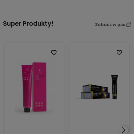
Super Produkty!
Zobacz więcej
Do ulubionych
Do ulubi