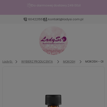
Do darmowej dostawy:
249.00
zł
604221551
kontakt@ladysi.com.pl
Zaloguj się
Załóż konto
LadySi
WYBIERZ PRODUCENTA
MOKOSH
MOKOSH - Olej
Wybierz coś dla siebie z naszej aktualnej oferty lub
zaloguj się, aby przywrócić dodane produkty do
listy z poprzedniej sesji.