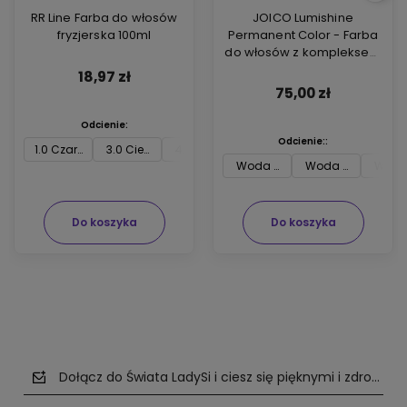
RR Line Farba do włosów
JOICO Lumishine
fryzjerska 100ml
Permanent Color - Farba
do włosów z kompleksem
ARGIPLEX odbudowującym
18,97 zł
włosy 74ml
75,00 zł
Odcienie:
Odcienie::
1.0 Czarny
3.0 Ciemny brąz
4.0 Średni brąz
5.0 Jasny brąz
6.0 Ciemny blon
7.0 
Woda utleniona Joico 3 % 74m
Woda utleniona J
Woda 
Do koszyka
Do koszyka
Dołącz do Świata LadySi i ciesz się pięknymi i zdrowym