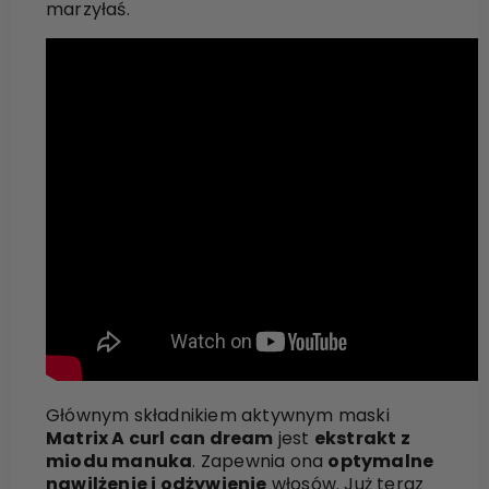
marzyłaś.
Głównym składnikiem aktywnym maski
Matrix A curl can dream
jest
ekstrakt z
miodu manuka
. Zapewnia ona
optymalne
nawilżenie i odżywienie
włosów. Już teraz