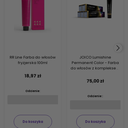
RR Line Farba do włosów
JOICO Lumishine
fryzjerska 100ml
Permanent Color - Farba
do włosów z kompleksem
ARGIPLEX odbudowującym
18,97 zł
włosy 74ml
75,00 zł
Odcienie:
Odcienie::
Do koszyka
Do koszyka