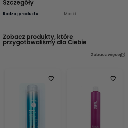
Szczegóły
Rodzaj produktu
Maski
Zobacz produkty, które
przygotowaliśmy dla Ciebie
Zobacz więcej
Do ulubionych
Do ulubio