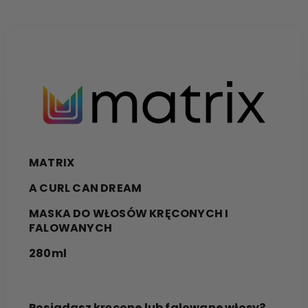
MATRIX
A CURL CAN DREAM
MASKA DO WŁOSÓW KRĘCONYCH I
FALOWANYCH
280ml
Posiadasz kręcone lub falowane włosy?