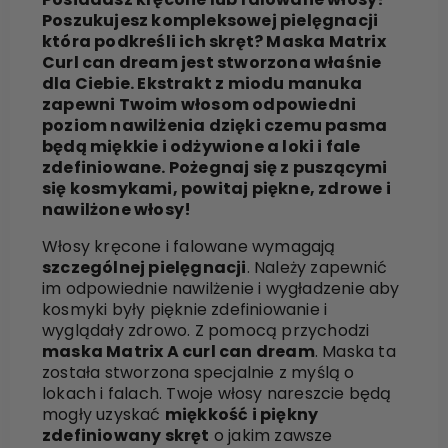
Poszukujesz kompleksowej pielęgnacji
która podkreśli ich skręt? Maska Matrix
Curl can dream jest stworzona właśnie
dla Ciebie. Ekstrakt z miodu manuka
zapewni Twoim włosom odpowiedni
poziom nawilżenia dzięki czemu pasma
będą miękkie i odżywione a loki i fale
zdefiniowane. Pożegnaj się z puszącymi
się kosmykami, powitaj piękne, zdrowe i
nawilżone włosy!
Włosy kręcone i falowane wymagają
szczególnej pielęgnacji
. Należy zapewnić
im odpowiednie nawilżenie i wygładzenie aby
kosmyki były pięknie zdefiniowanie i
wyglądały zdrowo. Z pomocą przychodzi
maska Matrix A curl can dream
. Maska ta
została stworzona specjalnie z myślą o
lokach i falach. Twoje włosy nareszcie będą
mogły uzyskać
miękkość i piękny
zdefiniowany skręt
o jakim zawsze