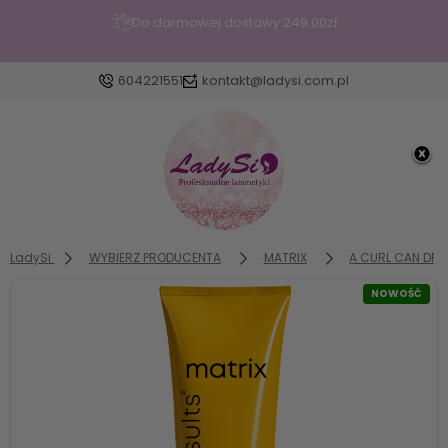
Do darmowej dostawy:
249.00
zł
604221551
kontakt@ladysi.com.pl
Zaloguj się
Załóż konto
LadySi
WYBIERZ PRODUCENTA
MATRIX
A CURL CAN DREA
NOWOŚĆ
Wybierz coś dla siebie z naszej aktualnej oferty lub
zaloguj się, aby przywrócić dodane produkty do
listy z poprzedniej sesji.