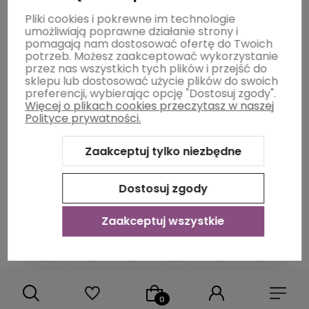
Moje konto
Pliki cookies i pokrewne im technologie
umożliwiają poprawne działanie strony i
pomagają nam dostosować ofertę do Twoich
potrzeb. Możesz zaakceptować wykorzystanie
Płatności i dostawa
przez nas wszystkich tych plików i przejść do
sklepu lub dostosować użycie plików do swoich
preferencji, wybierając opcję "Dostosuj zgody".
Więcej o plikach cookies przeczytasz w naszej
Informacje
Polityce prywatności.
Zaakceptuj tylko niezbędne
O nas
Dostosuj zgody
Zaakceptuj wszystkie
Sklep internetowy Shoper Premium
Szablon Shoper Modern
3.0™
od GrowCommerce