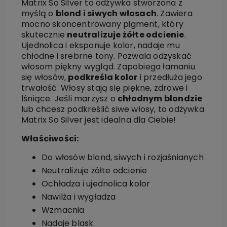
Matrix So Silver to odżywka stworzona z
myślą o
blond i siwych włosach
. Zawiera
mocno skoncentrowany pigment, który
skutecznie
neutralizuje żółte odcienie
.
Ujednolica i eksponuje kolor, nadaje mu
chłodne i srebrne tony. Pozwala odzyskać
włosom piękny wygląd. Zapobiega łamaniu
się włosów,
podkreśla kolor
i przedłuża jego
trwałość. Włosy stają się piękne, zdrowe i
lśniące. Jeśli marzysz o
chłodnym blondzie
lub chcesz podkreślić siwe włosy, to odżywka
Matrix So Silver jest idealna dla Ciebie!
Właściwości:
Do włosów blond, siwych i rozjaśnianych
Neutralizuje żółte odcienie
Ochładza i ujednolica kolor
Nawilża i wygładza
Wzmacnia
Nadaje blask