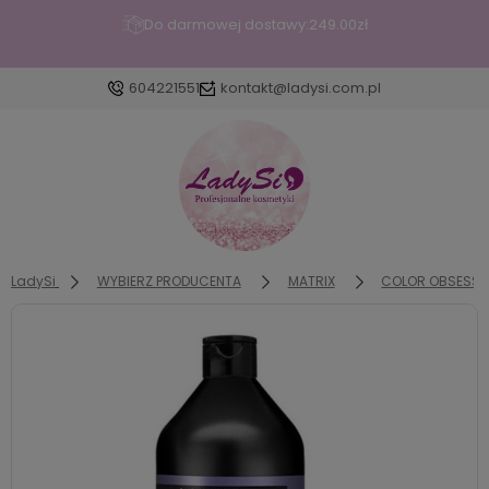
Wypróbuj wcierkę pobudzającą włosy Borovsky Baby Hair z
kofeiną🥰
604221551
kontakt@ladysi.com.pl
Zaloguj się
Załóż konto
LadySi
WYBIERZ PRODUCENTA
MATRIX
COLOR OBSESSED
Wybierz coś dla siebie z naszej aktualnej oferty lub
zaloguj się, aby przywrócić dodane produkty do
listy z poprzedniej sesji.