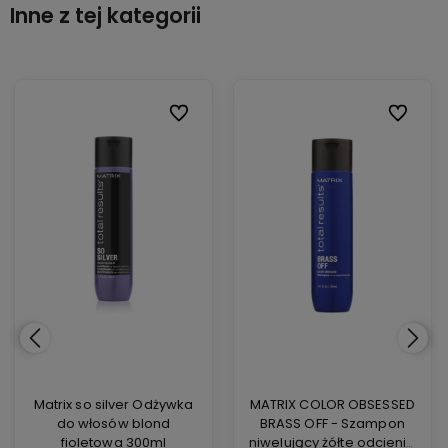
Inne z tej kategorii
ionych
ionych
Do ulubionych
Do ulubionych
Do ulubi
Do ulubi
Matrix so silver Odżywka
MATRIX COLOR OBSESSED
do włosów blond
BRASS OFF - Szampon
fioletowa 300ml
niwelujący żółte odcienie