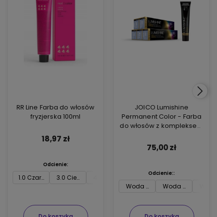
RR Line Farba do włosów
JOICO Lumishine
fryzjerska 100ml
Permanent Color - Farba
do włosów z kompleksem
ARGIPLEX odbudowującym
18,97 zł
włosy 74ml
75,00 zł
Odcienie:
Odcienie::
1.0 Czarny
3.0 Ciemny brąz
4.0 Średni brąz
5.0 Jasny brąz
6.0 Ciemny blon
7.0 
Woda utleniona Joico 3 % 74m
Woda utleniona J
Woda 
Do koszyka
Do koszyka