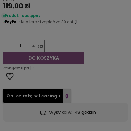
Cena:
119,00 zł
Produkt dostępny
・Kup teraz i zapłać za 30 dni
-
+
szt.
DO KOSZYKA
Zyskujesz
11
pkt [
?
]
Oblicz ratę w Leasingu
Dostawa:
od 9,49 zł
- GLS - dostawa do automatu Orlen lub Żabka