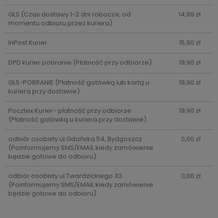
GLS
(Czas dostawy 1-2 dni robocze, od
14,99 zł
momentu odbioru przez kuriera)
InPost Kurier
15,90 zł
DPD kurier pobranie
(Płatność przy odbiorze)
19,90 zł
GLS-POBRANIE
(Płatność gotówką lub kartą u
19,90 zł
kuriera przy dostawie)
Pocztex Kurier- płatność przy odbiorze
19,90 zł
(Płatność gotówką u kuriera przy dostawie)
odbiór osobisty ul.Gdańska 54, Bydgoszcz
0,00 zł
(Poinformujemy SMS/EMAIL kiedy zamówienie
będzie gotowe do odbioru)
odbiór osobisty ul.Twardzickiego 33
0,00 zł
(Poinformujemy SMS/EMAIL kiedy zamówienie
będzie gotowe do odbioru)