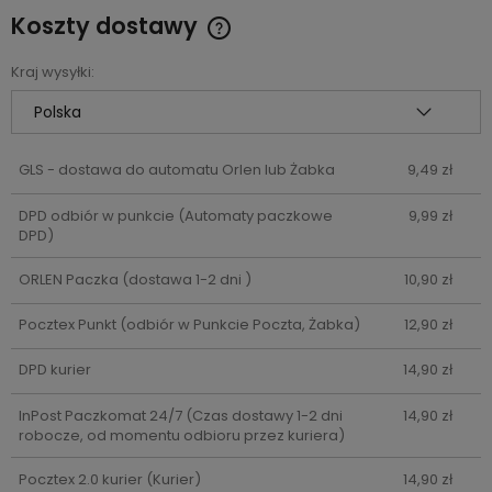
Koszty dostawy
Cena nie zawiera ewentualnych kosztów płatności
Kraj wysyłki:
GLS - dostawa do automatu Orlen lub Żabka
9,49 zł
DPD odbiór w punkcie
(Automaty paczkowe
9,99 zł
DPD)
ORLEN Paczka
(dostawa 1-2 dni )
10,90 zł
Pocztex Punkt
(odbiór w Punkcie Poczta, Żabka)
12,90 zł
DPD kurier
14,90 zł
InPost Paczkomat 24/7
(Czas dostawy 1-2 dni
14,90 zł
robocze, od momentu odbioru przez kuriera)
Pocztex 2.0 kurier
(Kurier)
14,90 zł