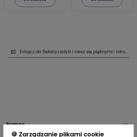
Dołącz do Świata LadySi i ciesz się pięknymi i zdrowym
polityce prywatności
Pomoc
🍪 Zarządzanie plikami cookie