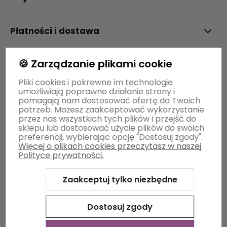
Płatności i dostawa
🍪 Zarządzanie plikami cookie
Informacje
Pliki cookies i pokrewne im technologie
umożliwiają poprawne działanie strony i
O nas
pomagają nam dostosować ofertę do Twoich
potrzeb. Możesz zaakceptować wykorzystanie
przez nas wszystkich tych plików i przejść do
sklepu lub dostosować użycie plików do swoich
preferencji, wybierając opcję "Dostosuj zgody".
Więcej o plikach cookies przeczytasz w naszej
Polityce prywatności.
Zaakceptuj tylko niezbędne
Sklep internetowy Shoper Premium
Szablon Shoper Modern
3.0™
od GrowCommerce
Dostosuj zgody