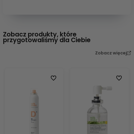
Zobacz produkty, które
przygotowaliśmy dla Ciebie
Zobacz więcej
Do ulubionych
Do ulubi