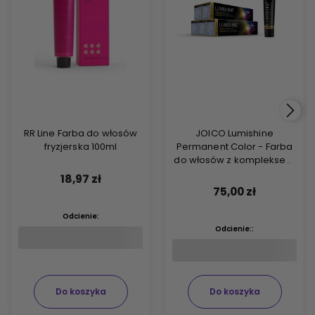
RR Line Farba do włosów
JOICO Lumishine
fryzjerska 100ml
Permanent Color - Farba
do włosów z kompleksem
ARGIPLEX odbudowującym
18,97 zł
włosy 74ml
75,00 zł
Odcienie:
Odcienie::
Do koszyka
Do koszyka