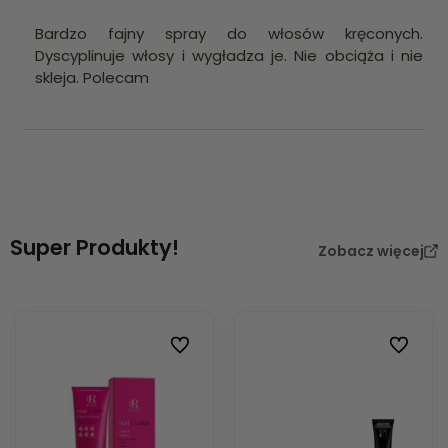
Bardzo fajny spray do włosów kręconych.
Dyscyplinuje włosy i wygładza je. Nie obciąża i nie
skleja. Polecam
Super Produkty!
Zobacz więcej
Do ulubionych
Do ulubi