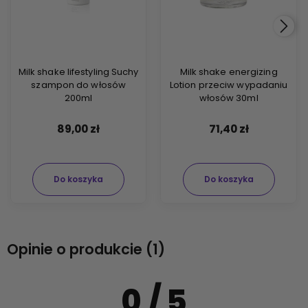
Milk shake lifestyling Suchy
Milk shake energizing
szampon do włosów
Lotion przeciw wypadaniu
200ml
włosów 30ml
89,00 zł
71,40 zł
Do koszyka
Do koszyka
Opinie o produkcie (1)
0
/ 5