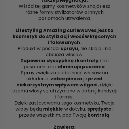
także pielęgnacja.
Wśród tej gamy kosmetyków znajdziesz
różne formy stylizatorów o innych
poziomach utrwalenia.
Lifestyling Amazing curl&waves jest to
kosmetyk do stylizacji włosów kręconych
i falowanych.
Produkt w postaci
sprayu
, nie skleja i nie
obciąża włosów.
Zapewnia dyscyplinę i kontrolę
nad
pasmami oraz
eliminuje puszenie
.
Spray zwiększa podatność włosów na
układanie,
zabezpiecza
je
przed
niekorzystnym wpływem wilgoci
, dzięki
czemu włosy są utrzymane w dobrej kondycji
i formie.
Dzięki zastosowaniu tego kosmetyku, Twoje
włosy będą
miękkie
w dotyku,
sprężyste
i
przede wszystkim, pod Twoją
kontrolą
.
Zawiera: