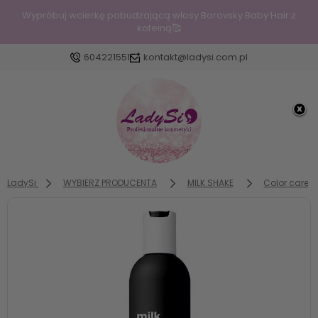
Wypróbuj wcierkę pobudzającą włosy Borovsky Baby Hair z
kofeiną🥰
604221551
kontakt@ladysi.com.pl
Zaloguj się
Załóż konto
LadySi
WYBIERZ PRODUCENTA
MILK SHAKE
Color care
Wybierz coś dla siebie z naszej aktualnej oferty lub
zaloguj się, aby przywrócić dodane produkty do
listy z poprzedniej sesji.