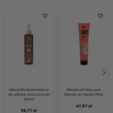
Do ulubionych
Do ulubi
Mila iq Woda lamelarna
Mila be art flexy curls
do włosów zniszczonych
Balsam do loków 175ml
250ml
47,87 zł
56,77 zł