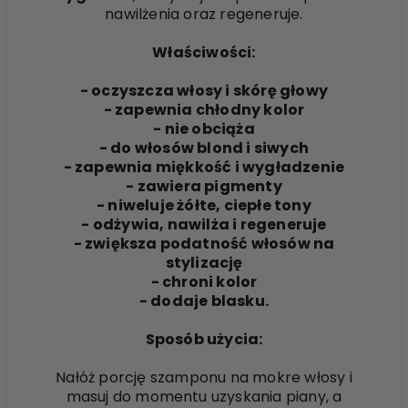
nawilżenia oraz regeneruje.
Właściwości:
- oczyszcza włosy i skórę głowy
- zapewnia chłodny kolor
- nie obciąża
- do włosów blond i siwych
- zapewnia miękkość i wygładzenie
- zawiera pigmenty
- niweluje żółte, ciepłe tony
- odżywia, nawilża i regeneruje
- zwiększa podatność włosów na
stylizację
- chroni kolor
- dodaje blasku.
Sposób użycia:
Nałóż porcję szamponu na mokre włosy i
masuj do momentu uzyskania piany, a