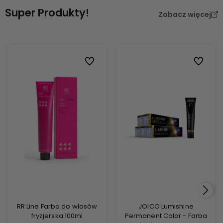
Super Produkty!
Zobacz więcej
Do ulubionych
Do ulubi
RR Line Farba do włosów
JOICO Lumishine
fryzjerska 100ml
Permanent Color - Farba