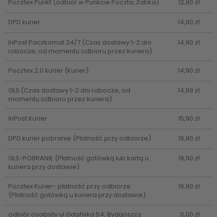
Pocztex Punkt
(odbiór w Punkcie Poczta, Żabka)
12,90 zł
DPD kurier
14,90 zł
InPost Paczkomat 24/7
(Czas dostawy 1-2 dni
14,90 zł
robocze, od momentu odbioru przez kuriera)
Pocztex 2.0 kurier
(Kurier)
14,90 zł
GLS
(Czas dostawy 1-2 dni robocze, od
14,99 zł
momentu odbioru przez kuriera)
InPost Kurier
15,90 zł
DPD kurier pobranie
(Płatność przy odbiorze)
19,90 zł
GLS-POBRANIE
(Płatność gotówką lub kartą u
19,90 zł
kuriera przy dostawie)
Pocztex Kurier- płatność przy odbiorze
19,90 zł
(Płatność gotówką u kuriera przy dostawie)
odbiór osobisty ul.Gdańska 54, Bydgoszcz
0,00 zł