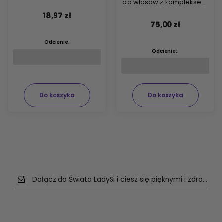
do włosów z kompleksem
ARGIPLEX odbudowującym
18,97 zł
włosy 74ml
75,00 zł
Odcienie:
Odcienie::
Do koszyka
Do koszyka
Dołącz do Świata LadySi i ciesz się pięknymi i zdrowym