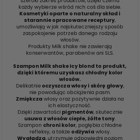
szeroki zakres produktów, dzięki czemu
każdy wybierze wśród nich coś dla siebie.
Kosmetyki oparte o naturalny skład i
starannie opracowane receptury
,
umożliwiają w jak najskuteczniejszy sposób
zaspokojenie potrzeb danego rodzaju
włosów.
Produkty Milk shake nie zawierają
konserwantów, parabenów ani SLS.
Szampon Milk shake Icy blond to produkt,
dzięki któremu uzyskasz chłodny kolor
włosów.
Delikatnie
oczyszcza włosy i skórę głowy
,
nie powodując obciążenia pasm.
Zmiękcza
włosy oraz pozytywnie działa na
ich elastyczność.
Dzięki zawartości
pigmentów
, skutecznie
usuwa z włosów ciepłe, żółte tony
.
Szampon
chroni kolor
, pogłębia chłodne
refleksy, a także
odżywia
włosy.
Wygładza
, utrzymuje odpowiedni poziom