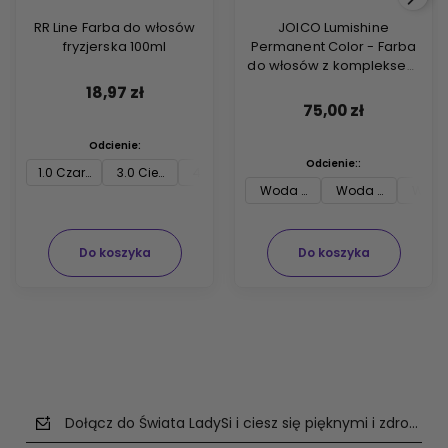
RR Line Farba do włosów
JOICO Lumishine
fryzjerska 100ml
Permanent Color - Farba
do włosów z kompleksem
ARGIPLEX odbudowującym
18,97 zł
włosy 74ml
75,00 zł
Odcienie:
Odcienie::
1.0 Czarny
3.0 Ciemny brąz
4.0 Średni brąz
5.0 Jasny brąz
6.0 Ciemny blon
7.0 
Woda utleniona Joico 3 % 74m
Woda utleniona J
Woda 
Do koszyka
Do koszyka
Dołącz do Świata LadySi i ciesz się pięknymi i zdrowym