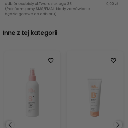
odbiór osobisty ul.Twardzickiego 33
0,00 zł
(Poinformujemy SMS/EMAIL kiedy zamówienie
będzie gotowe do odbioru)
Inne z tej kategorii
ionych
ionych
Do ulubionych
Do ulubionych
Do ulubi
Do ulubi