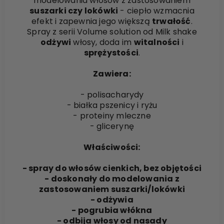
modelowania włosów z zastosowaniem
suszarki czy lokówki
- ciepło wzmacnia
efekt i zapewnia jego większą
trwałość
.
Spray z serii Volume solution od Milk shake
odżywi
włosy, doda im
witalności
i
sprężystości
.
Zawiera:
- polisacharydy
- białka pszenicy i ryżu
- proteiny mleczne
- glicerynę
Właściwości:
- spray do włosów cienkich, bez objętości
- doskonały do modelowania z
zastosowaniem suszarki/lokówki
- odżywia
- pogrubia włókna
- odbija włosy od nasady