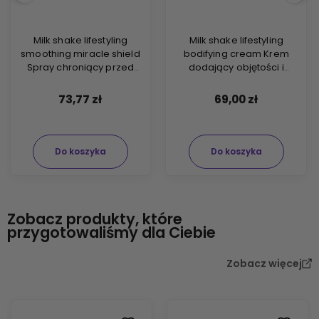
Milk shake lifestyling
Milk shake lifestyling
smoothing miracle shield
bodifying cream Krem
Spray chroniący przed
dodający objętości i
ciepłem i wilgocią 200ml
pogrubiający włosy 125ml
73,77 zł
69,00 zł
Do koszyka
Do koszyka
Zobacz produkty, które
przygotowaliśmy dla Ciebie
Zobacz więcej