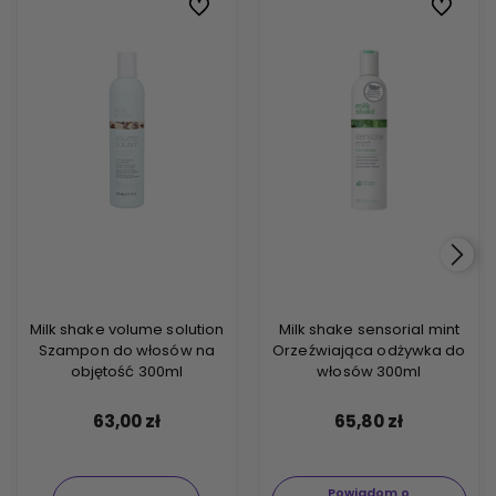
Do ulubionych
Do ulubi
Milk shake volume solution
Milk shake sensorial mint
Szampon do włosów na
Orzeźwiająca odżywka do
objętość 300ml
włosów 300ml
63,00 zł
65,80 zł
Powiadom o