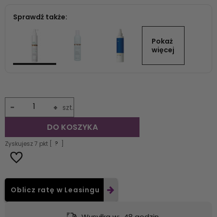
Sprawdź także:
Pokaż 
więcej
-
+
szt.
DO KOSZYKA
Zyskujesz
7
pkt [
?
]
Oblicz ratę w Leasingu
Wysyłka w:
48 godzin