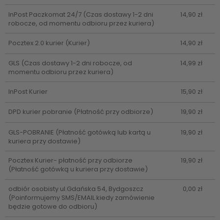
InPost Paczkomat 24/7
(Czas dostawy 1-2 dni
14,90 zł
robocze, od momentu odbioru przez kuriera)
Pocztex 2.0 kurier
(Kurier)
14,90 zł
GLS
(Czas dostawy 1-2 dni robocze, od
14,99 zł
momentu odbioru przez kuriera)
InPost Kurier
15,90 zł
DPD kurier pobranie
(Płatność przy odbiorze)
19,90 zł
GLS-POBRANIE
(Płatność gotówką lub kartą u
19,90 zł
kuriera przy dostawie)
Pocztex Kurier- płatność przy odbiorze
19,90 zł
(Płatność gotówką u kuriera przy dostawie)
odbiór osobisty ul.Gdańska 54, Bydgoszcz
0,00 zł
(Poinformujemy SMS/EMAIL kiedy zamówienie
będzie gotowe do odbioru)