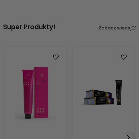
Super Produkty!
Zobacz więcej
Do ulubionych
Do ulubi