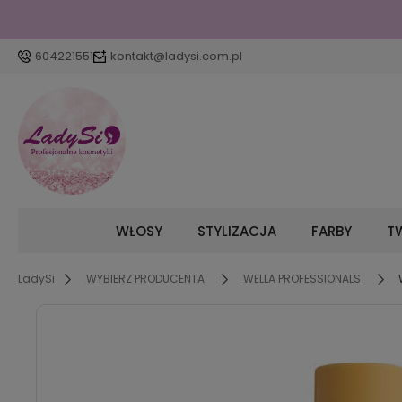
604221551
kontakt@ladysi.com.pl
WŁOSY
STYLIZACJA
FARBY
TW
LadySi
WYBIERZ PRODUCENTA
WELLA PROFESSIONALS