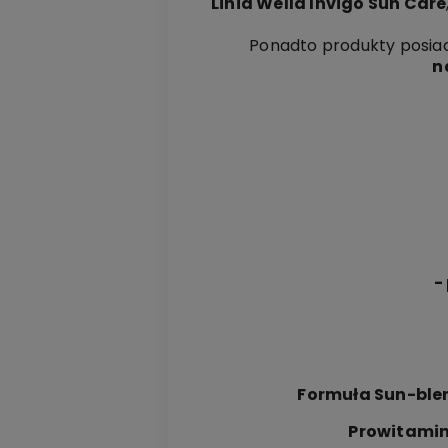
Linia Wella Invigo Sun Care
Ponadto produkty posi
n
-
Formuła Sun-ble
Prowitamin