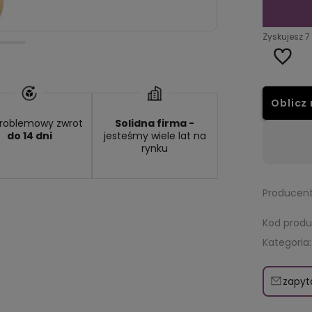
Zyskujesz
7
Oblicz 
roblemowy zwrot
Solidna firma -
do 14 dni
jesteśmy wiele lat na
Dostępność:
na wyczerpaniu
rynku
Producent
Kod produ
Kategoria:
zapyt