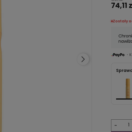
74,11 z
Zostały 
Chroni
nawilż
・Ku
Sprawd
-