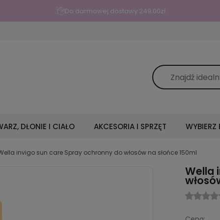
Do darmowej dostawy:
249.00
zł
ARZ, DŁONIE I CIAŁO
AKCESORIA I SPRZĘT
WYBIERZ
Wella invigo sun care Spray ochronny do włosów na słońce 150ml
Wella 
włosów
Cena: