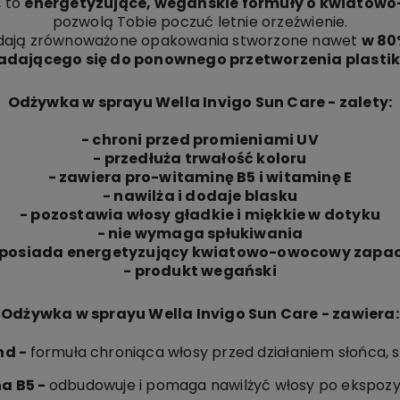
, to
energetyzujące, wegańskie formuły o kwiato
pozwolą Tobie poczuć letnie orzeźwienie.
adają zrównoważone opakowania stworzone nawet
w 80
adającego się do ponownego przetworzenia plastik
Odżywka w sprayu Wella Invigo Sun Care - zalety:
- chroni przed promieniami UV
- przedłuża trwałość koloru
- zawiera pro-witaminę B5 i witaminę E
- nawilża i dodaje blasku
- pozostawia włosy gładkie i miękkie w dotyku
- nie wymaga spłukiwania
 posiada energetyzujący kwiatowo-owocowy zapa
- produkt wegański
Odżywka w sprayu Wella Invigo Sun Care - zawiera:
nd
-
formuła chroniąca włosy przed działaniem słońca, sł
a B5
-
odbudowuje i pomaga nawilżyć włosy po ekspozyc