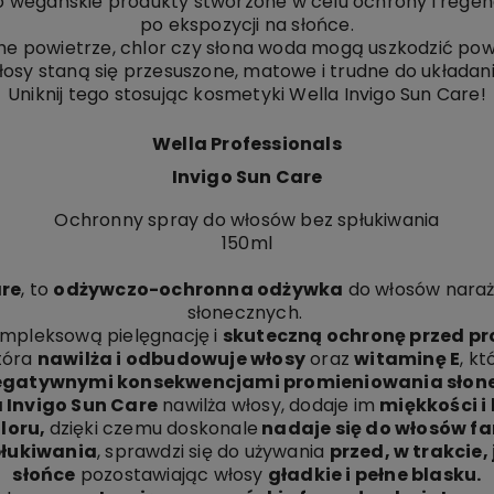
to wegańskie produkty stworzone w celu ochrony i regene
po ekspozycji na słońce.
uche powietrze, chlor czy słona woda mogą uszkodzić pow
łosy staną się przesuszone, matowe i trudne do układani
Uniknij tego stosując kosmetyki Wella Invigo Sun Care!
Wella Professionals
Invigo Sun Care
Ochronny spray do włosów bez spłukiwania
150ml
are
, to
odżywczo-ochronna odżywka
do włosów naraż
słonecznych.
mpleksową pielęgnację i
skuteczną ochronę przed p
która
nawilża i odbudowuje włosy
oraz
witaminę E
, k
egatywnymi konsekwencjami promieniowania słon
 Invigo Sun Care
nawilża włosy, dodaje im
miękkości i
loru,
dzięki czemu doskonale
nadaje się do włosów f
łukiwania
, sprawdzi się do używania
przed, w trakcie, 
słońce
pozostawiając włosy
gładkie i pełne blasku.