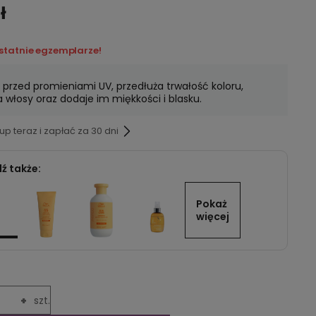
ł
ostatnie egzemplarze!
 przed promieniami UV, przedłuża trwałość koloru,
a włosy oraz dodaje im miękkości i blasku.
p teraz i zapłać za 30 dni
ź także:
Pokaż 
więcej
+
szt.