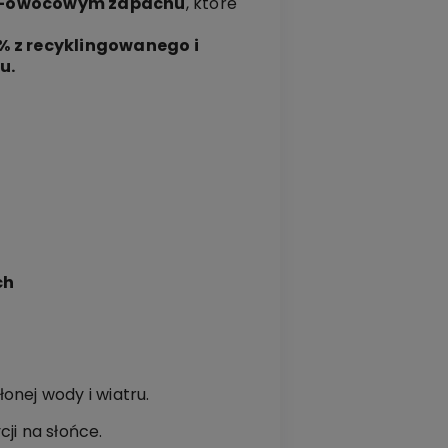
wo-owocowym zapachu
, które
% z recyklingowanego i
u.
ch
onej wody i wiatru.
ji na słońce.