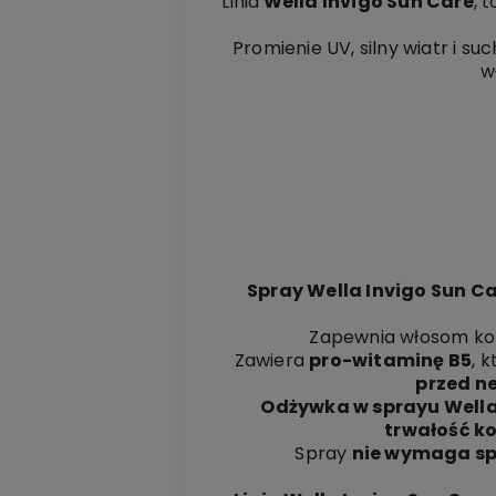
Linia
Wella Invigo Sun Care
, 
Promienie UV, silny wiatr i s
w
Spray Wella Invigo Sun C
Zapewnia włosom ko
Zawiera
pro-witaminę B5
, 
przed n
Odżywka w sprayu Wella
trwałość ko
Spray
nie wymaga sp