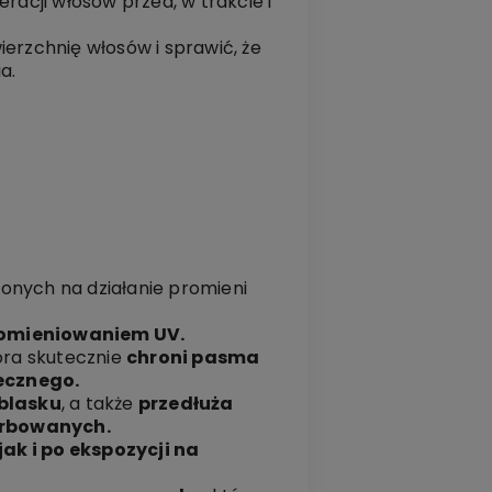
racji włosów przed, w trakcie i
ierzchnię włosów i sprawić, że
a.
onych na działanie promieni
romieniowaniem UV.
tóra skutecznie
chroni pasma
ecznego.
 blasku
, a także
przedłuża
arbowanych.
jak i po ekspozycji na