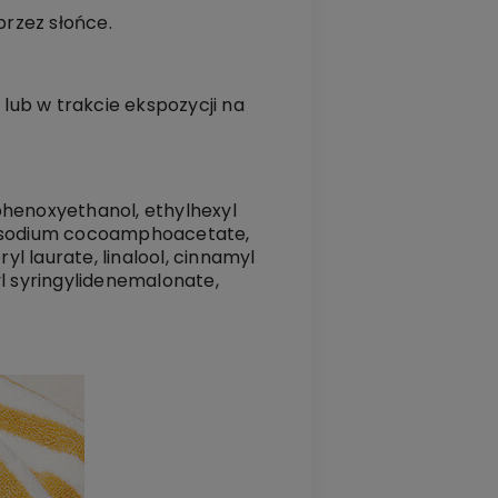
rzez słońce.
lub w trakcie ekspozycji na
phenoxyethanol, ethylhexyl
, sodium cocoamphoacetate,
yl laurate, linalool, cinnamyl
xyl syringylidenemalonate,