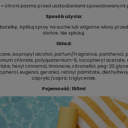
 -
chroni pasma przed uszkodzeniami spowodowanymi p
Sposób użycia:
utelkę. Aplikuj spray na suche lub wilgotne włosy przed 
słońce.
Nie spłukuj.
Skład:
ne, isopropyl alcohol, parfum/fragrance, panthenol, 
nium chloride, polyquaternium-6, tocopheryl acetate
late, hexyl cinnamal, limonene, citronellol, peg-20 glycer
ocopherol, eugenol, geraniol, retinyl palmitate, diethylhe
caprylic/capric triglyceride.
Pojemność: 150ml