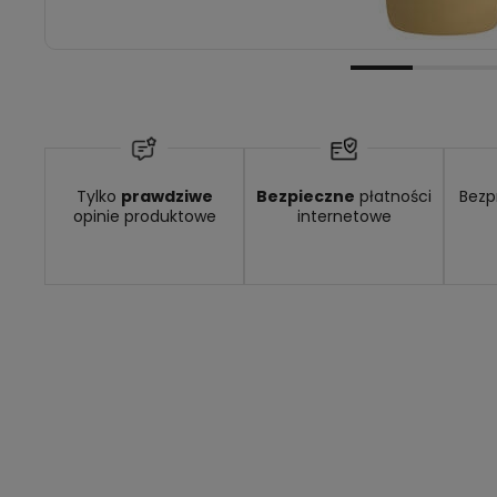
Tylko
prawdziwe
Bezpieczne
płatności
Bezp
opinie produktowe
internetowe
 9,49 zł
- GLS - dostawa do automatu Orlen lub Żabka