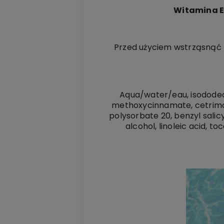
Witamina E
Przed użyciem wstrząsnąć b
Aqua/water/eau, isododeca
methoxycinnamate, cetrimo
polysorbate 20, benzyl salicy
alcohol, linoleic acid, t