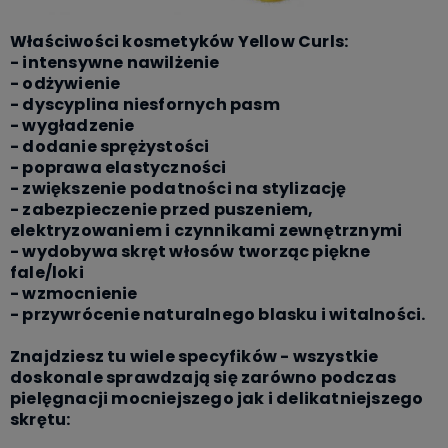
Właściwości kosmetyków Yellow Curls:
- intensywne nawilżenie
- odżywienie
- dyscyplina niesfornych pasm
- wygładzenie
- dodanie sprężystości
- poprawa elastyczności
- zwiększenie podatności na stylizację
- zabezpieczenie przed puszeniem,
elektryzowaniem i czynnikami zewnętrznymi
- wydobywa skręt włosów tworząc piękne
fale/loki
- wzmocnienie
- przywrócenie naturalnego blasku i witalności.
Znajdziesz tu wiele specyfików - wszystkie
doskonale sprawdzają się zarówno podczas
pielęgnacji mocniejszego jak i delikatniejszego
skrętu: