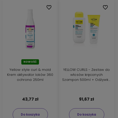
Do ulubionych
Do ulubi
NOWOŚĆ
Yellow style curl & mold
YELLOW CURLS - Zestaw do
Krem aktywator loków 360
włosów kręconych
ochrona 250ml
Szampon 500ml + Odżywka
bez spłukiwania 200ml
43,77 zł
91,67 zł
Do koszyka
Do koszyka