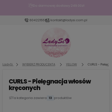
Do darmowej dostawy:
249.00
zł
604221551
kontakt@ladysi.com.pl
Zaloguj się
Załóż konto
LadySi
WYBIERZ PRODUCENTA
YELLOW
CURLS - Pielęg
CURLS - Pielęgnacja włosów
Wybierz coś dla siebie z naszej aktualnej oferty lub
kręconych
zaloguj się, aby przywrócić dodane produkty do
listy z poprzedniej sesji.
🛒
Ta kategoria zawiera
13
produktów