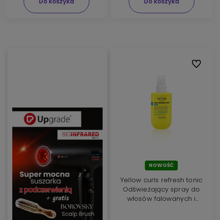
Do koszyka
Do koszyka
Do ulubi
NOWOŚĆ
Yellow curls refresh tonic
Odświeżający spray do
włosów falowanych i
kręconych 150ml