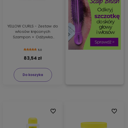
YELLOW CURLS - Zestaw do
włosów kręconych
Szampon + Odżywka
2x500ml
5.0
83,54 zł
Do koszyka
Do ulubionych
Do ulubi