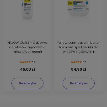
YELLOW CURLS - Odżywka
Yellow curls leave in butter
do włosów kręconych i
Krem bez spłukiwania do
falowanych 500ml
włosów kręconych i
falowanych 500ml
5.0
5.0
45,00 zł
54,90 zł
Do koszyka
Do koszyka