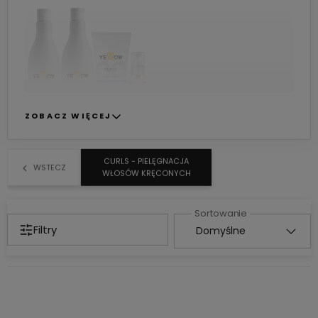
ZOBACZ WIĘCEJ
CURLS - PIELĘGNACJA
WSTECZ
WŁOSÓW KRĘCONYCH
Yellow Curls
Twoje włosy są kręcone bądź falowane?
Jeśli tak, z pewnością zdążyłaś/eś już
Filtry
przekonać się, jak niesforne i trudne do
ułożenia potrafi być ten typ włosów.
Yellow Curls to seria kosmetyków,
stworzona z myślą o pielęgnacji włosów
kręconych i falowanych.