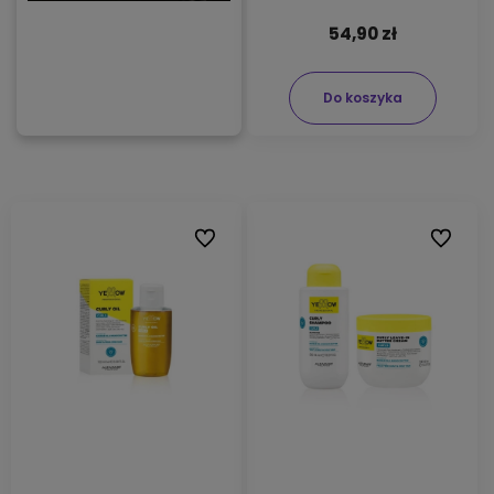
54,90 zł
Do koszyka
Do ulubionych
Do ulubi