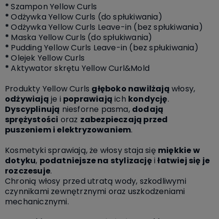
*
Szampon Yellow Curls
*
Odżywka Yellow Curls (do spłukiwania)
*
Odżywka Yellow Curls Leave-in (bez spłukiwania)
*
Maska Yellow Curls (do spłukiwania)
*
Pudding Yellow Curls Leave-in (bez spłukiwania)
*
Olejek Yellow Curls
*
Aktywator skrętu Yellow Curl&Mold
Produkty Yellow Curls
głęboko nawilżają
włosy,
odżywiają
je i
poprawiają
ich
kondycję
.
Dyscyplinują
niesforne pasma,
dodają
sprężystości
oraz
zabezpieczają przed
puszeniem i elektryzowaniem
.
Kosmetyki sprawiają, że włosy staja się
miękkie w
dotyku
,
podatniejsze na stylizację
i
łatwiej się je
rozczesuje
.
Chronią włosy przed utratą wody, szkodliwymi
czynnikami zewnętrznymi oraz uszkodzeniami
mechanicznymi.