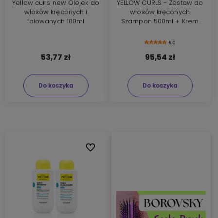
Yellow curls new Olejek do
YELLOW CURLS - Zestaw do
włosów kręconych i
włosów kręconych
falowanych 100ml
Szampon 500ml + Krem
pudding bez spłukiwania
500ml
5.0
53,77 zł
95,54 zł
Do koszyka
Do koszyka
Do ulubionych