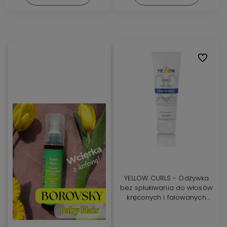
Do ulubi
YELLOW CURLS - Odżywka
bez spłukiwania do włosów
kręconych i falowanych
250ml