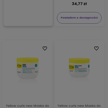
34,77 zł
Powiadom o dostępności
Do ulubionych
Do ulubi
Yellow curls new Maska do
Yellow curls new Maska do