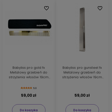
Do ulubionych
Do ulubi
Babyliss pro gold fx
Babyliss pro gunsteel fx
Metalowy grzebień do
Metalowy grzebień do
strzyżenia włosów 19cm
strzyżenia włosów 19cm
złoty M3842E
grafitowy M3843E
5.0
59,00 zł
59,00 zł
Do koszyka
Do koszyka