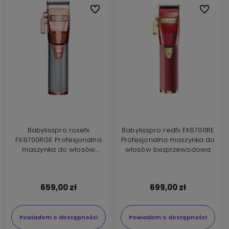
Do ulubionych
Do ulubi
Babylisspro rosefx
Babylisspro redfx FX8700RE
FX8700RGE Profesjonalna
Profesjonalna maszynka do
maszynka do włosów
włosów bezprzewodowa
bezprzewodowa
659,00 zł
699,00 zł
Powiadom o dostępności
Powiadom o dostępności