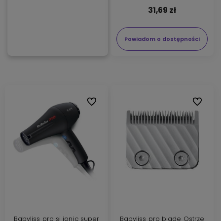
31,69 zł
Powiadom o dostępności
Do ulubionych
Do ulubi
Babyliss pro si ionic super
Babyliss pro blade Ostrze