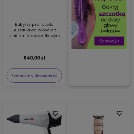
Babyliss pro rapido
Suszarka do włosów z
silnikiem bezszczotkowym
Ferrari light chrome 2200W
BAB7000IGE
640,00 zł
Powiadom o dostępności
Do ulubionych
Do ulubi