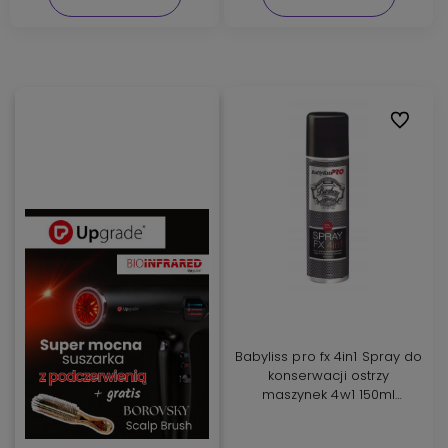
Do ulubi
Babyliss pro fx 4in1 Spray do
konserwacji ostrzy
maszynek 4w1 150ml
FX040290SVE