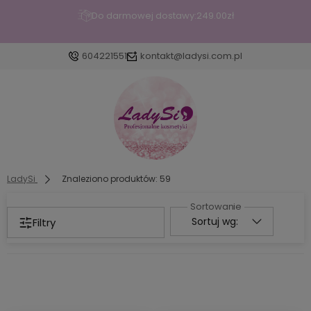
Do darmowej dostawy:
249.00
zł
604221551
kontakt@ladysi.com.pl
Zaloguj się
Załóż konto
LadySi
Znaleziono produktów: 59
Sortuj wg:
Filtry
Wybierz coś dla siebie z naszej aktualnej oferty lub
zaloguj się, aby przywrócić dodane produkty do
listy z poprzedniej sesji.