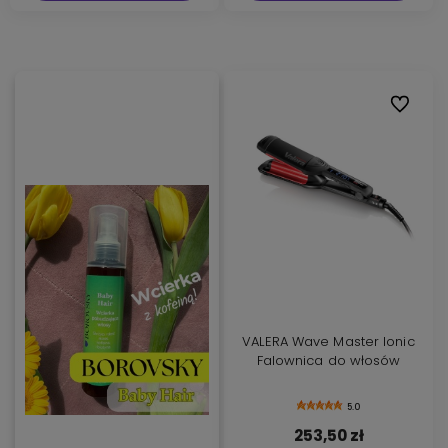
Do ulubi
VALERA Wave Master Ionic
Falownica do włosów
5.0
253,50 zł