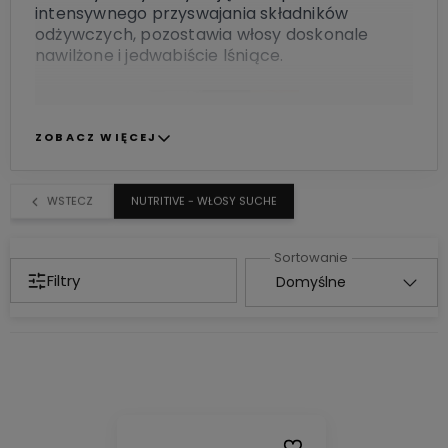
intensywnego przyswajania składników
odżywczych, pozostawia włosy doskonale
nawilżone i jedwabiście lśniące.
ZOBACZ WIĘCEJ
WSTECZ
NUTRITIVE - WŁOSY SUCHE
Filtry
Do ulubionych