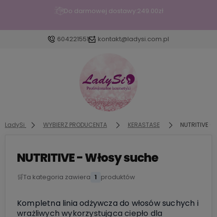
Do darmowej dostawy:
249.00
zł
604221551
kontakt@ladysi.com.pl
Zaloguj się
Załóż konto
LadySi
WYBIERZ PRODUCENTA
KERASTASE
NUTRITIVE -
NUTRITIVE - Włosy suche
Wybierz coś dla siebie z naszej aktualnej oferty lub
zaloguj się, aby przywrócić dodane produkty do
🛒
Ta kategoria zawiera
1
produktów
listy z poprzedniej sesji.
Kompletna linia odżywcza do włosów suchych i
wrażliwych wykorzystująca ciepło dla