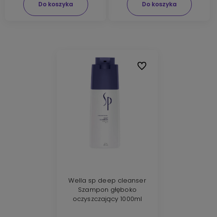
Do koszyka
Do koszyka
Do ulubionych
Wella sp deep cleanser
Szampon głęboko
oczyszczający 1000ml