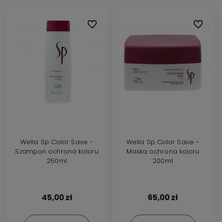
Do ulubionych
Do ulubi
Wella Sp Color Save -
Wella Sp Color Save -
Szampon ochrona koloru
Maska ochrona koloru
250ml
200ml
45,00 zł
65,00 zł