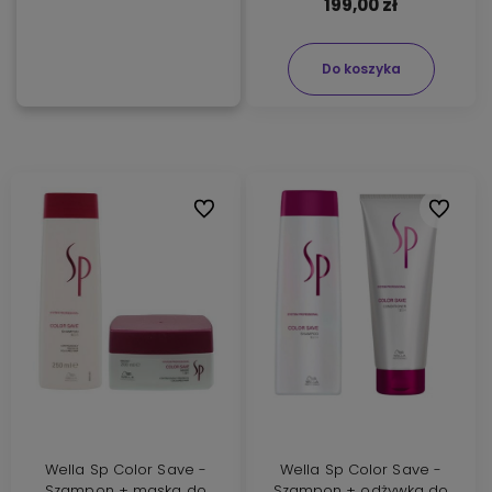
199,00 zł
Do koszyka
Do ulubionych
Do ulubi
Wella Sp Color Save -
Wella Sp Color Save -
Szampon + maska do
Szampon + odżywka do