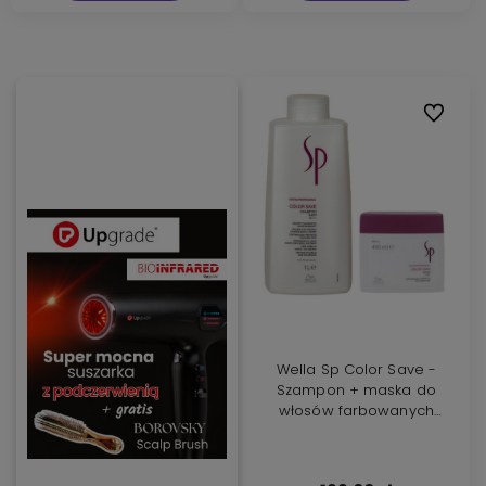
Do ulubi
Wella Sp Color Save -
Szampon + maska do
włosów farbowanych
1000ml + 400ml