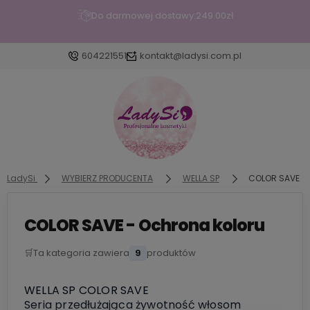
Do darmowej dostawy:
249.00
zł
604221551
kontakt@ladysi.com.pl
Zaloguj się
Załóż konto
LadySi
WYBIERZ PRODUCENTA
WELLA SP
COLOR SAVE - 
COLOR SAVE - Ochrona koloru
Wybierz coś dla siebie z naszej aktualnej oferty lub
zaloguj się, aby przywrócić dodane produkty do
🛒
Ta kategoria zawiera
9
produktów
listy z poprzedniej sesji.
WELLA SP COLOR SAVE
Seria przedłużająca żywotność włosom