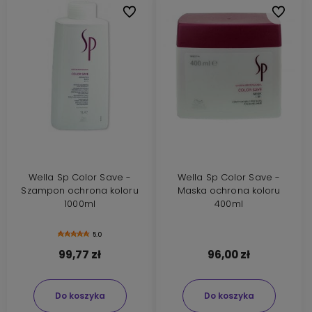
Do ulubionych
Do ulubi
Wella Sp Color Save -
Wella Sp Color Save -
Szampon ochrona koloru
Maska ochrona koloru
1000ml
400ml
5.0
99,77 zł
96,00 zł
Do koszyka
Do koszyka