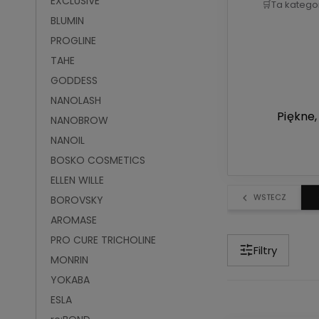
EXCLUSIVE
🛒
Ta katego
BLUMIN
PROGLINE
TAHE
GODDESS
NANOLASH
Piękne,
NANOBROW
NANOIL
BOSKO COSMETICS
ELLEN WILLE
WSTECZ
BOROVSKY
AROMASE
PRO CURE TRICHOLINE
Filtry
MONRIN
YOKABA
ESLA