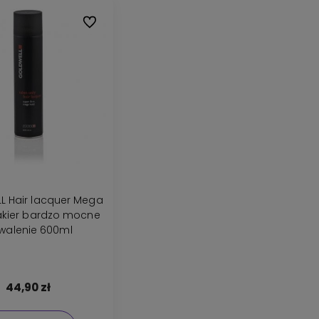
Do ulubionych
 Hair lacquer Mega
Lakier bardzo mocne
rwalenie 600ml
44,90 zł