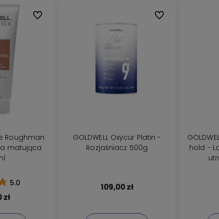
Do ulubionych
Do ulubionych
GOLDWELL Oxycur Platin -
GOLDWELL
a matująca
Rozjaśniacz 500g
hold - 
ml
ut
5.0
109,00 zł
 zł