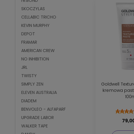
re:BOND
SKOCZYLAS
CELLABIC TRICHO
KEVIN MURPHY
DEPOT
FRAMAR
AMERICAN CREW
NO INHIBITION
JRL
TWISTY
SIMPLY ZEN
Goldwell Texture Roughman
kremowa past
ELEVEN AUSTRALIA
100
DIADEM
BENVOLEO - ALFAPARF
UPGRADE LABOR
79,00
WALKER TAPE