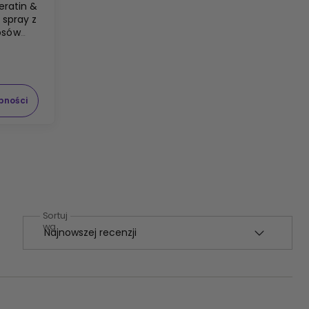
eratin &
 spray z
osów
50ml
pności
Sortuj
wg