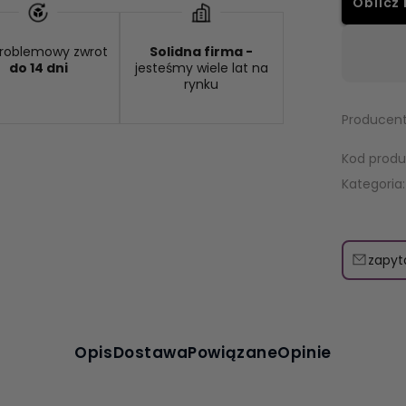
Oblicz 
roblemowy zwrot
Solidna firma -
Dostępność:
brak towaru
do 14 dni
jesteśmy wiele lat na
rynku
Producent
Kod produ
Kategoria:
zapyt
Opis
Dostawa
Powiązane
Opinie