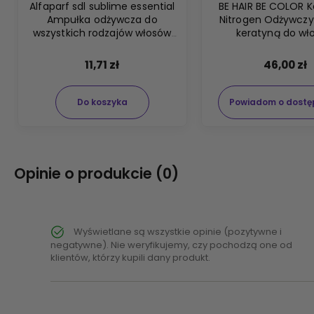
Alfaparf sdl sublime essential
BE HAIR BE COLOR K
Ampułka odżywcza do
Nitrogen Odżywczy
wszystkich rodzajów włosów
keratyną do wł
niebieska 13ml
farbowanych 1
11,71 zł
46,00 zł
Do koszyka
Powiadom o dostę
Opinie o produkcie (0)
Wyświetlane są wszystkie opinie (pozytywne i
negatywne). Nie weryfikujemy, czy pochodzą one od
klientów, którzy kupili dany produkt.