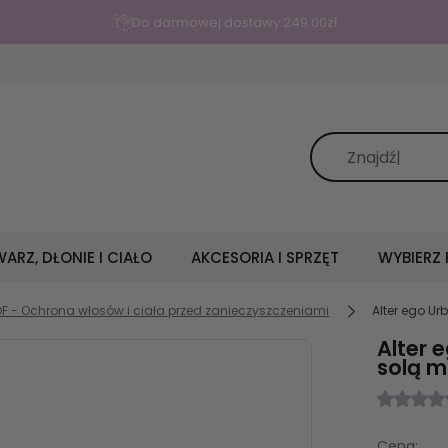
Do darmowej dostawy:
249.00
zł
ARZ, DŁONIE I CIAŁO
AKCESORIA I SPRZĘT
WYBIERZ
 - Ochrona włosów i ciała przed zanieczyszczeniami
Alter ego Ur
Alter 
solą m
Cena: