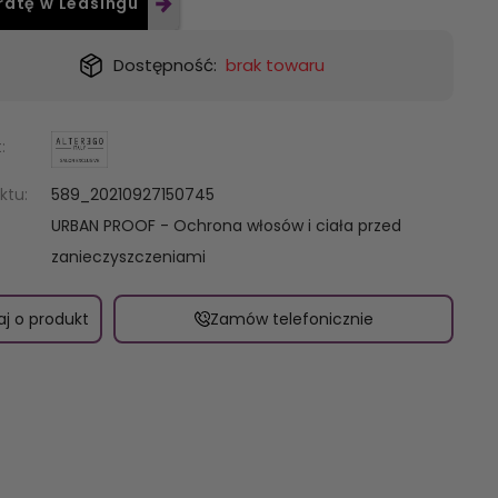
ratę w Leasingu
Dostępność:
brak towaru
:
ktu:
589_20210927150745
URBAN PROOF - Ochrona włosów i ciała przed
zanieczyszczeniami
aj o produkt
Zamów telefonicznie