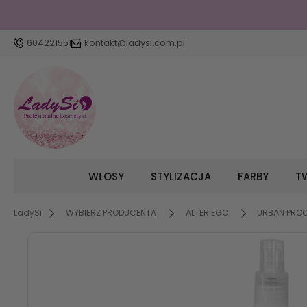
604221551
kontakt@ladysi.com.pl
WŁOSY
STYLIZACJA
FARBY
TW
LadySi
WYBIERZ PRODUCENTA
ALTER EGO
URBAN PROOF