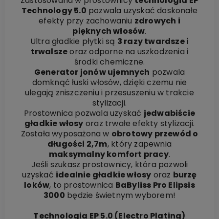
Zastosowana w prostownicy
technologia EP
Technology 5.0
pozwala uzyskać doskonałe
efekty przy zachowaniu
zdrowych i
pięknych włosów
.
Ultra gładkie płytki są
3 razy twardsze i
trwalsze
oraz odporne na uszkodzenia i
środki chemiczne.
Generator jonów ujemnych
pozwala
domknąć łuski włosów, dzięki czemu nie
ulegają zniszczeniu i przesuszeniu w trakcie
stylizacji.
Prostownica pozwala uzyskać
jedwabiście
gładkie włosy
oraz trwałe efekty stylizacji.
Została wyposażona w
obrotowy przewód o
długości 2,7m
, który zapewnia
maksymalny komfort pracy
.
Jeśli szukasz prostownicy, która pozwoli
uzyskać
idealnie gładkie włosy
oraz
burzę
loków
, to prostownica
BaByliss Pro Elipsis
3000
będzie świetnym wyborem!
Technologia EP 5.0 (Electro Plating)