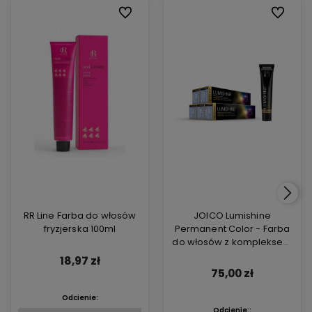
Do ulubionych
Do ulubi
RR Line Farba do włosów
JOICO Lumishine
fryzjerska 100ml
Permanent Color - Farba
do włosów z kompleksem
ARGIPLEX odbudowującym
18,97 zł
włosy 74ml
75,00 zł
Odcienie:
Odcienie::