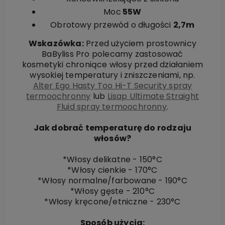
Moc
55W
Obrotowy przewód o długości
2,7m
Wskazówka:
Przed użyciem prostownicy
BaByliss Pro polecamy zastosować
kosmetyki chroniące włosy przed działaniem
wysokiej temperatury i zniszczeniami, np.
Alter Ego Hasty Too Hi-T Security spray
termoochronny
lub
Lisap Ultimate Straight
Fluid spray termoochronny
.
Jak dobrać temperaturę do rodzaju
włosów?
*Włosy delikatne - 150°C
*Włosy cienkie - 170°C
*Włosy normalne/farbowane - 190°C
*Włosy gęste - 210°C
*Włosy kręcone/etniczne - 230°C
Sposób użycia: