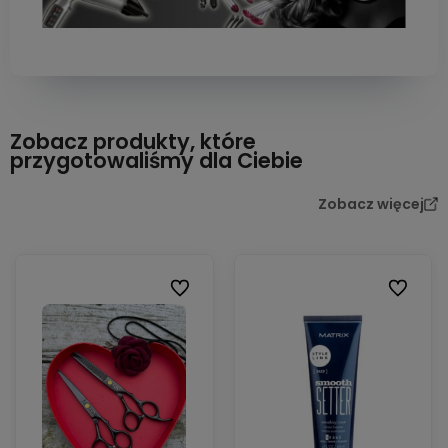
Zobacz produkty, które
przygotowaliśmy dla Ciebie
Zobacz więcej
Do ulubionych
Do ulubi