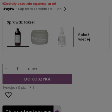
Zostały ostatnie egzemplarze!
・Kup teraz i zapłać za 30 dni
Sprawdź także:
Pokaż 
więcej
-
+
szt.
DO KOSZYKA
Zyskujesz
17
pkt [
?
]
Oblicz ratę w Leasingu