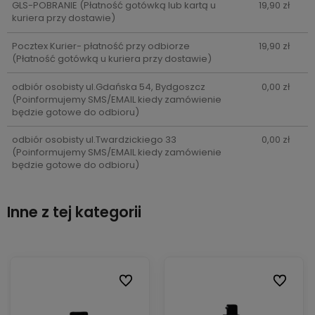
GLS-POBRANIE
(Płatność gotówką lub kartą u
19,90 zł
kuriera przy dostawie)
Pocztex Kurier- płatność przy odbiorze
19,90 zł
(Płatność gotówką u kuriera przy dostawie)
odbiór osobisty ul.Gdańska 54, Bydgoszcz
0,00 zł
(Poinformujemy SMS/EMAIL kiedy zamówienie
będzie gotowe do odbioru)
odbiór osobisty ul.Twardzickiego 33
0,00 zł
(Poinformujemy SMS/EMAIL kiedy zamówienie
będzie gotowe do odbioru)
Inne z tej kategorii
ionych
ionych
Do ulubionych
Do ulubionych
Do ulubi
Do ulubi