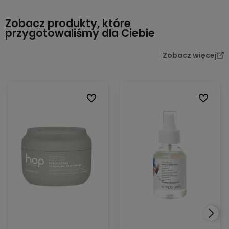
Zobacz produkty, które
przygotowaliśmy dla Ciebie
Zobacz więcej
Do ulubionych
Do ulubi