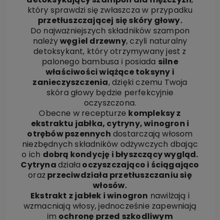
który sprawdzi się zwłaszcza w przypadku
przetłuszczającej się skóry głowy.
Do najważniejszych składników szampon
należy
węgiel drzewny
, czyli naturalny
detoksykant, który otrzymywany jest z
palonego bambusa i posiada
silne
właściwości wiążące toksyny i
zanieczyszczenia
, dzięki czemu Twoja
skóra głowy będzie perfekcyjnie
oczyszczona.
Obecne w recepturze
kompleksy z
ekstraktu jabłka, cytryny, winogron i
otrębów pszennych
dostarczają włosom
niezbędnych składników odżywczych dbając
o ich
dobrą kondycję i błyszczący wygląd.
Cytryna
działa
oczyszczająco i ściągająco
oraz
przeciwdziała przetłuszczaniu się
włosów.
Ekstrakt z jabłek i winogron
nawilżają i
wzmacniają włosy, jednocześnie zapewniają
im
ochronę przed szkodliwym