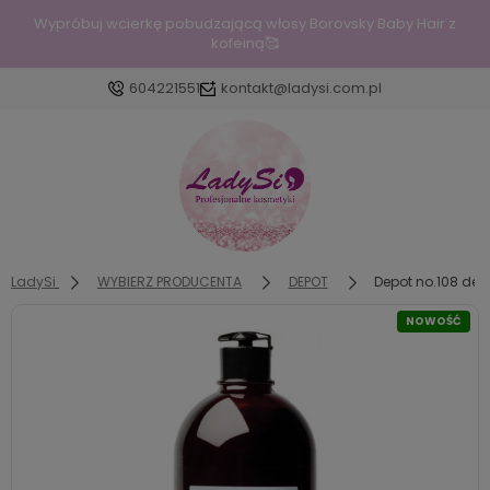
Wypróbuj wcierkę pobudzającą włosy Borovsky Baby Hair z
kofeiną🥰
604221551
kontakt@ladysi.com.pl
Zaloguj się
Załóż konto
LadySi
WYBIERZ PRODUCENTA
DEPOT
Depot no.108 de
NOWOŚĆ
Wybierz coś dla siebie z naszej aktualnej oferty lub
zaloguj się, aby przywrócić dodane produkty do
listy z poprzedniej sesji.