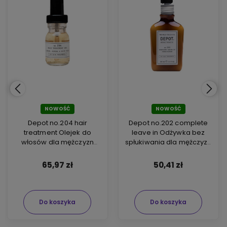
NOWOŚĆ
NOWOŚĆ
Depot no.204 hair
Depot no.202 complete
treatment Olejek do
leave in Odżywka bez
włosów dla mężczyzn
spłukiwania dla mężczyzn
30ml
100ml
65,97 zł
50,41 zł
Do koszyka
Do koszyka