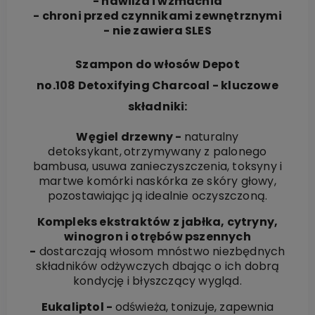
- nawilża i wzmacnia
- chroni przed czynnikami zewnętrznymi
- nie zawiera SLES
Szampon do włosów Depot
no.108 Detoxifying Charcoal - kluczowe
składniki:
Węgiel drzewny -
naturalny
detoksykant,
otrzymywany z palonego
bambusa, usuwa zanieczyszczenia, toksyny i
martwe komórki naskórka ze skóry głowy,
pozostawiając ją idealnie oczyszczoną.
Kompleks ekstraktów z jabłka, cytryny,
winogron i otrębów pszennych
-
dostarczają włosom mnóstwo niezbędnych
składników odżywczych dbając o ich dobrą
kondycję i błyszczący wygląd.
Eukaliptol -
odświeża, tonizuje, zapewnia