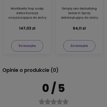
Montibello hop scalp
Simply zen detoxifying
detox Kuracja
leave in Spray
oczyszczająca do skóry
detoksykujący do skóry
głowy i włosów 200ml
głowy 100ml
147,03 zł
64,11 zł
Do koszyka
Do koszyka
Opinie o produkcie (0)
0
/ 5