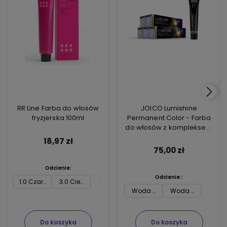
RR Line Farba do włosów
JOICO Lumishine
fryzjerska 100ml
Permanent Color - Farba
do włosów z kompleksem
ARGIPLEX odbudowującym
18,97 zł
włosy 74ml
75,00 zł
Odcienie:
Odcienie::
1.0 Czarny
3.0 Ciemny brąz
4.0 Średni brąz
5.0 Jasny brąz
6.0 Ciemny blon
7.0 
Woda utleniona Joico 3 % 74m
Woda utleniona J
Woda 
Do koszyka
Do koszyka