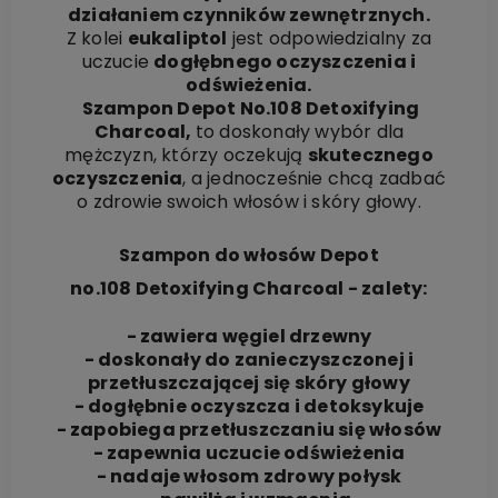
działaniem czynników zewnętrznych.
Z kolei
eukaliptol
jest odpowiedzialny za
uczucie
dogłębnego oczyszczenia i
odświeżenia.
Szampon Depot No.108 Detoxifying
Charcoal,
to doskonały wybór dla
mężczyzn, którzy oczekują
skutecznego
oczyszczenia
, a jednocześnie chcą zadbać
o zdrowie swoich włosów i skóry głowy.
Szampon do włosów Depot
no.108 Detoxifying Charcoal - zalety:
- zawiera węgiel drzewny
- doskonały do zanieczyszczonej i
przetłuszczającej się skóry głowy
- dogłębnie oczyszcza i detoksykuje
- zapobiega przetłuszczaniu się włosów
- zapewnia uczucie odświeżenia
- nadaje włosom zdrowy połysk