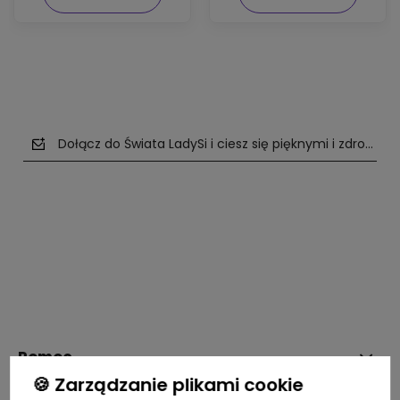
Dołącz do Świata LadySi i ciesz się pięknymi i zdrowym
polityce prywatności
Pomoc
🍪 Zarządzanie plikami cookie