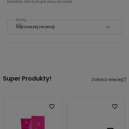
klientów, którzy kupili dany produkt.
Sortuj
wg
Super Produkty!
Zobacz więcej
Do ulubionych
Do ulubi