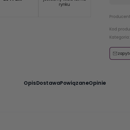
rynku
Producent
Kod produ
Kategoria:
zapyt
Opis
Dostawa
Powiązane
Opinie