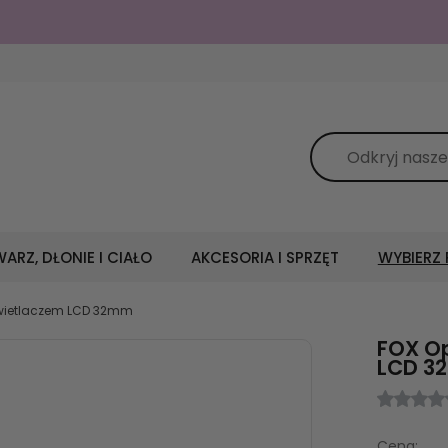
Do darmowej dostawy:
249.00
zł
ARZ, DŁONIE I CIAŁO
AKCESORIA I SPRZĘT
WYBIERZ
świetlaczem LCD 32mm
FOX O
LCD 3
Cena: