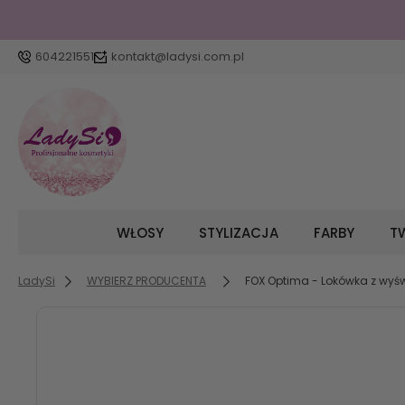
604221551
kontakt@ladysi.com.pl
WŁOSY
STYLIZACJA
FARBY
TW
LadySi
WYBIERZ PRODUCENTA
FOX Optima - Lokówka z wy