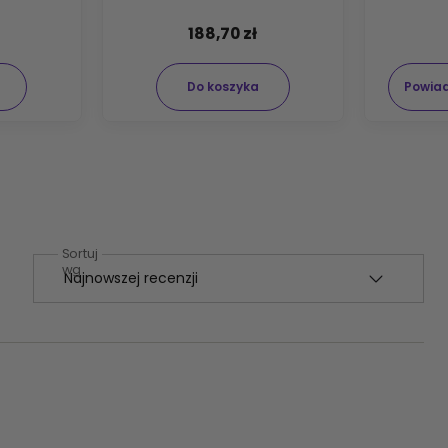
188,70 zł
Do koszyka
Powia
Sortuj
wg