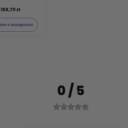
188,70 zł
dom o dostępności
0
/ 5