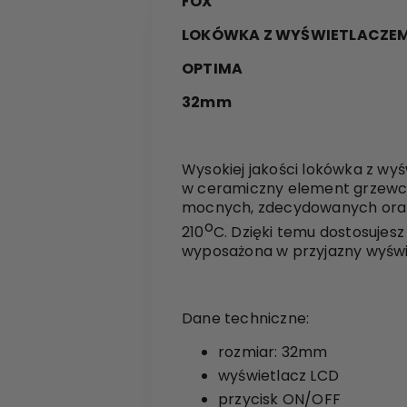
FOX
LOKÓWKA Z WYŚWIETLACZEM
OPTIMA
32mm
Wysokiej jakości lokówka z wyś
w ceramiczny element grzewcz
mocnych, zdecydowanych oraz 
o
210
C. Dzięki temu dostosujes
wyposażona w przyjazny wyświe
Dane techniczne:
rozmiar: 32mm
wyświetlacz LCD
przycisk ON/OFF