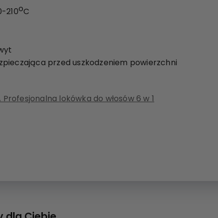
o
0-210
C
wyt
zpieczająca przed uszkodzeniem powierzchni
Profesjonalna lokówka do włosów 6 w 1
 dla Ciebie