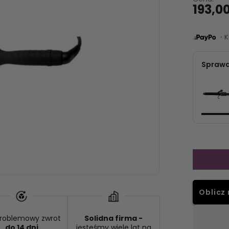
193,00
・Ku
Sprawd
Oblicz 
roblemowy zwrot
Solidna firma -
Dostępność:
brak towaru
do 14 dni
jesteśmy wiele lat na