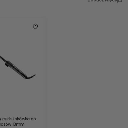
Do ulubionych
m curls Lokówka do
łosów 13mm