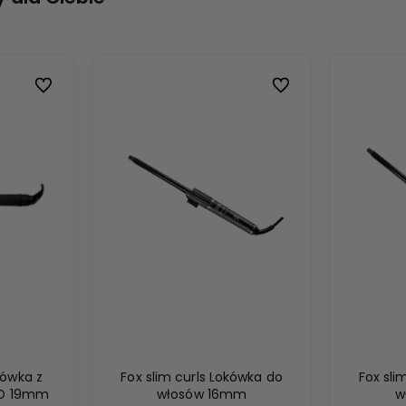
Do ulubionych
Do ulubionych
ówka z
Fox slim curls Lokówka do
Fox sli
CD 19mm
włosów 16mm
w