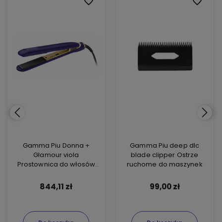
ionych
ionych
Do ulubionych
Do ulubionych
Do ulubi
Do ulubi
Gamma Piu Donna +
Gamma Piu deep dlc
Glamour viola
blade clipper Ostrze
Prostownica do włosów
ruchome do maszynek
fioletowa
844,11 zł
99,00 zł