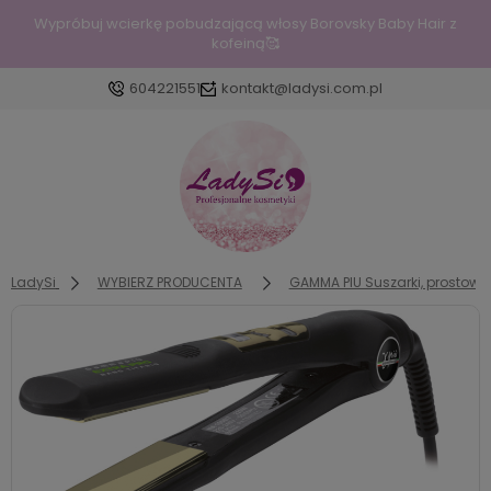
Wypróbuj wcierkę pobudzającą włosy Borovsky Baby Hair z
kofeiną🥰
604221551
kontakt@ladysi.com.pl
Zaloguj się
Załóż konto
LadySi
WYBIERZ PRODUCENTA
GAMMA PIU Suszarki, prostowni
Wybierz coś dla siebie z naszej aktualnej oferty lub
zaloguj się, aby przywrócić dodane produkty do
listy z poprzedniej sesji.