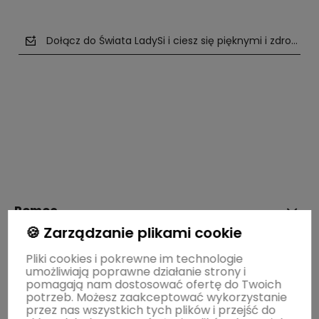
Dołącz do Świata LadySi i ciesz się pięknymi i zdrowym
polityce prywatności
Pomoc
🍪 Zarządzanie plikami cookie
Moje konto
Pliki cookies i pokrewne im technologie
umożliwiają poprawne działanie strony i
pomagają nam dostosować ofertę do Twoich
potrzeb. Możesz zaakceptować wykorzystanie
Płatności i dostawa
przez nas wszystkich tych plików i przejść do