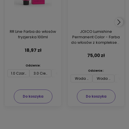
RR Line Farba do włosów
JOICO Lumishine
fryzjerska 100ml
Permanent Color - Farba
do włosów z kompleksem
ARGIPLEX odbudowującym
18,97 zł
włosy 74ml
75,00 zł
Odcienie:
Odcienie::
1.0 Czarny
3.0 Ciemny brąz
4.0 Średni brąz
5.0 Jasny brąz
6.0 Ciemny blon
7.0 
Woda utleniona Joico 3 % 74m
Woda utleniona J
Woda 
Do koszyka
Do koszyka