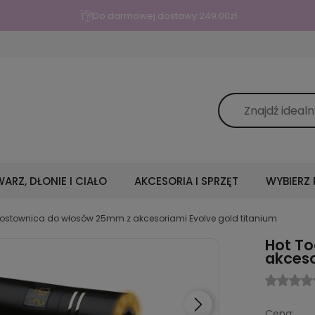
Do darmowej dostawy:
249.00
zł
ARZ, DŁONIE I CIAŁO
AKCESORIA I SPRZĘT
WYBIERZ
Prostownica do włosów 25mm z akcesoriami Evolve gold titanium
Hot To
akceso
Cena: