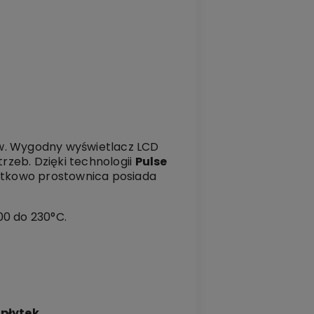
. Wygodny wyświetlacz LCD
zeb. Dzięki technologii
Pulse
datkowo prostownica posiada
00 do 230°C.
 płytek