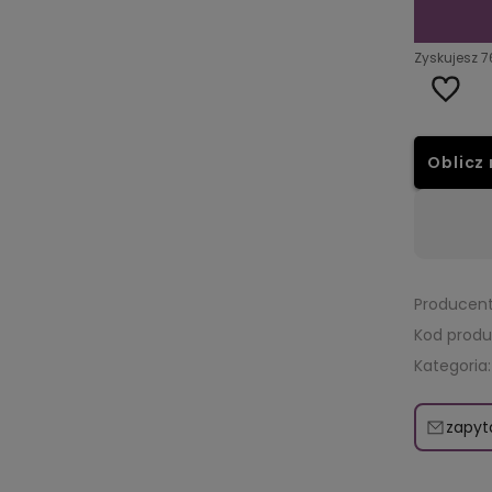
Zyskujesz
7
Oblicz 
Dostępność:
średnia ilość
Producent
Kod produ
Kategoria:
zapyt