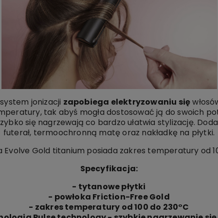
ystem jonizacji
zapobiega elektryzowaniu się
włosów
peratury, tak abyś mogła dostosować ją do swoich potr
szybko się nagrzewają co bardzo ułatwia stylizację. Do
futerał, termoochronną matę oraz nakładkę na płytki.
 Evolve Gold titanium posiada zakres temperatury od 1
Specyfikacja:
- tytanowe płytki
- powłoka Friction-Free Gold
- zakres temperatury od 100 do 230°C
nologia Pulse technology - szybkie nagrzewanie się