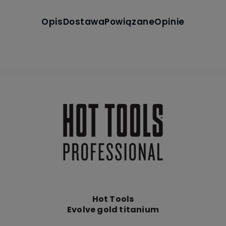
Opis
Dostawa
Powiązane
Opinie
Hot Tools
Evolve gold titanium