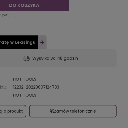
DO KOSZYKA
6
pkt [
?
]
ratę w Leasingu
Wysyłka w:
48 godzin
:
HOT TOOLS
ktu:
12232_20220607124733
HOT TOOLS
aj o produkt
Zamów telefonicznie