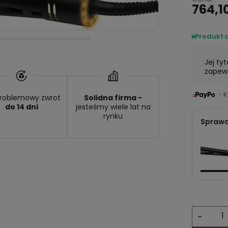
764,10
Produkt 
Jej ty
zapewn
・Ku
roblemowy zwrot
Solidna firma -
do 14 dni
jesteśmy wiele lat na
rynku
Sprawd
-