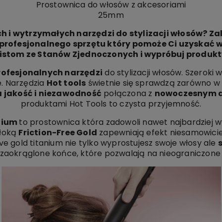
Prostownica do włosów z akcesoriami
25mm
 i wytrzymałych narzędzi do stylizacji włosów? Zale
profesjonalnego sprzętu który pomoże Ci uzyskać 
istom ze Stanów Zjednoczonych i wypróbuj produkt
rofesjonalnych narzędzi
do stylizacji włosów. Szeroki
e. Narzędzia
Hot tools
świetnie się sprawdzą zarówno w 
 jakość i niezawodność
połączona z
nowoczesnym 
produktami Hot Tools to czysta przyjemność.
anium
to prostownica która zadowoli nawet najbardziej w
łoką
Friction-Free Gold
zapewniają efekt niesamowici
 gold titanium nie tylko wyprostujesz swoje włosy ale
o zaokrąglone końce, które pozwalają na nieograniczone m