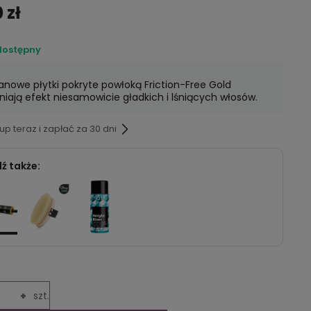
 zł
dostępny
tanowe płytki pokryte powłoką Friction-Free Gold
iają efekt niesamowicie gładkich i lśniących włosów.
p teraz i zapłać za 30 dni
ź także:
+
szt.