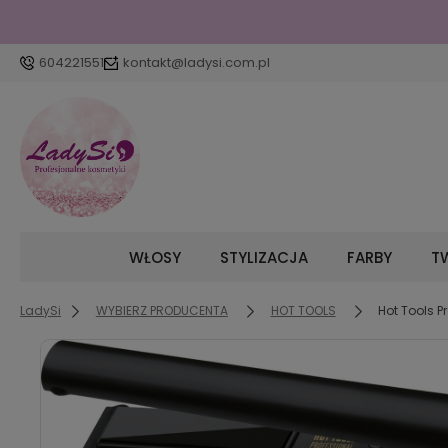
604221551
kontakt@ladysi.com.pl
WŁOSY
STYLIZACJA
FARBY
TW
LadySi
WYBIERZ PRODUCENTA
HOT TOOLS
Hot Tools 