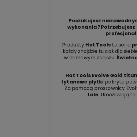
Poszukujesz niezawodnych
wykonania? Potrzebujesz 
profesjonal
Produkty
Hot Tools
to seria
p
każdy znajdzie tu coś dla siebi
w domowym zaciszu.
Świetna
Hot Tools Evolve Gold tit
tytanowe płytki
pokryte pow
Za pomocą prostownicy Evolve
fale
. Umożliwiają t