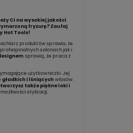
ży Ci na wysokiej jakości
wymarzoną fryzurę? Zaufaj
y Hot Tools!
 wachlarz produktów sprawia, że
profesjonalnych salonach jak i
designem
sprawią, że praca z
ymagające użytkowniczki. Jej
e
gładkich i lśniących
włosów.
stworzysz także piękne loki i
ożliwości stylizacji.