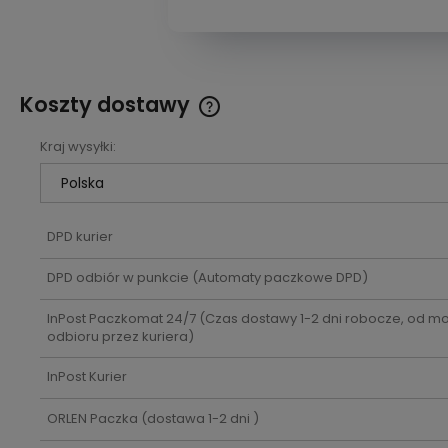
Koszty dostawy
Kraj wysyłki:
Cena nie zawiera ewentualnych
kosztów płatności
DPD kurier
DPD odbiór w punkcie
(Automaty paczkowe DPD)
InPost Paczkomat 24/7
(Czas dostawy 1-2 dni robocze, od 
odbioru przez kuriera)
InPost Kurier
ORLEN Paczka
(dostawa 1-2 dni )