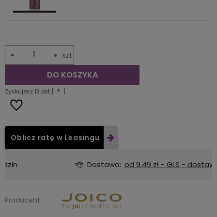
-
+
szt.
DO KOSZYKA
Zyskujesz
13
pkt [
?
]
Oblicz ratę w Leasingu
Dostawa:
od 9,49 zł
- GLS - dostawa do automatu Orlen lub Żabka
Producent: