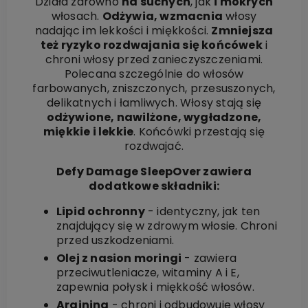
Działa zarówno
na suchych
, jak
i mokrych
włosach.
Odżywia, wzmacnia
włosy
nadając im lekkości i miękkości.
Zmniejsza
też ryzyko rozdwajania się końcówek
i
chroni włosy przed zanieczyszczeniami.
Polecana szczególnie do włosów
farbowanych, zniszczonych, przesuszonych,
delikatnych i łamliwych. Włosy stają się
odżywione, nawilżone, wygładzone,
miękkie i lekkie
. Końcówki przestają się
rozdwajać.
Defy Damage SleepOver zawiera
dodatkowe składniki:
Lipid ochronny
- identyczny, jak ten
znajdujący się w zdrowym włosie. Chroni
przed uszkodzeniami.
Olej z nasion moringi
- zawiera
przeciwutleniacze, witaminy A i E,
zapewnia połysk i miękkość włosów.
Arginina
- chroni i odbudowuje włosy