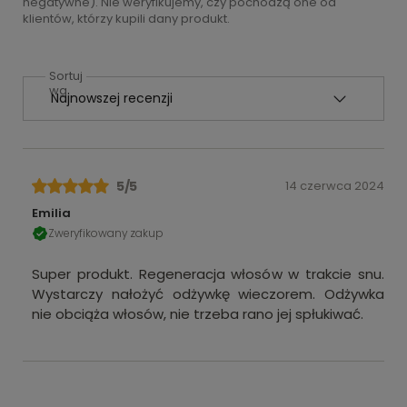
negatywne). Nie weryfikujemy, czy pochodzą one od
klientów, którzy kupili dany produkt.
Sortuj
wg
5
/5
14 czerwca 2024
Emilia
Zweryfikowany zakup
Super produkt. Regeneracja włosów w trakcie snu.
Wystarczy nałożyć odżywkę wieczorem. Odżywka
nie obciąża włosów, nie trzeba rano jej spłukiwać.