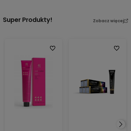
Super Produkty!
Zobacz więcej
Do ulubionych
Do ulubi