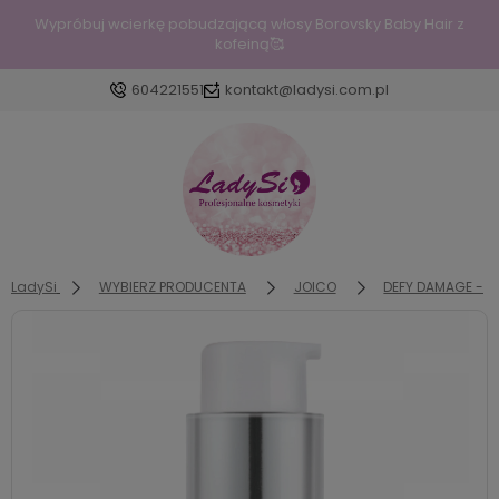
Wypróbuj wcierkę pobudzającą włosy Borovsky Baby Hair z
kofeiną🥰
604221551
kontakt@ladysi.com.pl
Zaloguj się
Załóż konto
LadySi
WYBIERZ PRODUCENTA
JOICO
DEFY DAMAGE - P
Wybierz coś dla siebie z naszej aktualnej oferty lub
zaloguj się, aby przywrócić dodane produkty do
listy z poprzedniej sesji.