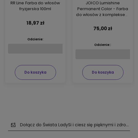
RR Line Farba do włosów
JOICO Lumishine
fryzjerska 100ml
Permanent Color - Farba
do włosów z kompleksem
ARGIPLEX odbudowującym
18,97 zł
włosy 74ml
75,00 zł
Odcienie:
Odcienie::
Do koszyka
Do koszyka
Dołącz do Świata LadySi i ciesz się pięknymi i zdrowym