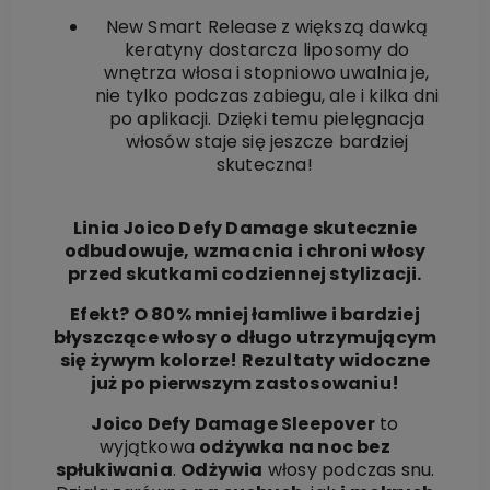
New Smart
Release
z większą dawką
keratyny dostarcza liposomy do
wnętrza włosa i stopniowo uwalnia je,
nie tylko podczas zabiegu, ale i kilka dni
po aplikacji. Dzięki temu pielęgnacja
włosów staje się jeszcze bardziej
skuteczna!
Linia
Joico Defy Damage
skutecznie
odbudowuje, wzmacnia i chroni włosy
przed skutkami codziennej stylizacji.
Efekt?
O 80% mniej łamliwe i bardziej
błyszczące włosy o długo utrzymującym
się żywym kolorze! Rezultaty widoczne
już po pierwszym zastosowaniu!
Joico Defy Damage Sleepover
to
wyjątkowa
odżywka na noc bez
spłukiwania
.
Odżywia
włosy podczas snu.