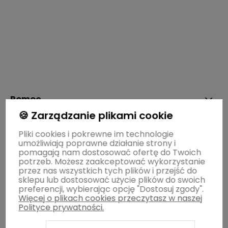
polityce prywatności
Pomoc
🍪 Zarządzanie plikami cookie
Moje konto
Pliki cookies i pokrewne im technologie
umożliwiają poprawne działanie strony i
pomagają nam dostosować ofertę do Twoich
potrzeb. Możesz zaakceptować wykorzystanie
Płatności i dostawa
przez nas wszystkich tych plików i przejść do
sklepu lub dostosować użycie plików do swoich
preferencji, wybierając opcję "Dostosuj zgody".
Więcej o plikach cookies przeczytasz w naszej
Informacje
Polityce prywatności.