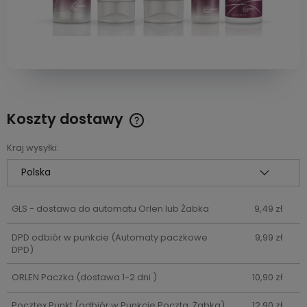
Koszty dostawy
Cena nie zawiera ewentualnych kosztów płatności
Kraj wysyłki:
GLS - dostawa do automatu Orlen lub Żabka
9,49 zł
DPD odbiór w punkcie
(Automaty paczkowe
9,99 zł
DPD)
ORLEN Paczka
(dostawa 1-2 dni )
10,90 zł
Pocztex Punkt
(odbiór w Punkcie Poczta, Żabka)
12,90 zł