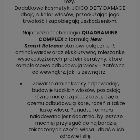
róży.
Dodatkowo kosmetyki JOICO DEFY DAMAGE
dbają o kolor włosów, przedłużając jego
trwałość i zapobiegają uszkodzeniom.
Najnowsza technologia
QUADRAMINE
COMPLEX
z formułą
New
Smart Release
stanowi połącznie 19
aminokwasów oraz ekskluzywną mieszankę
wysokostężonych protein keratyny, które
kompleksowo odbudowują włosy - zarówno
od wewnątrz, jak i z zewnątrz.
Zawarte aminokwasy odpowiadają
budowie ludzkich włosów, posiadają
różną masę cząsteczkową, dzięki
czemu odbudowują korę, rdzeń a także
łuskę włosa. Ponadto formuła
naładowana jest dodatnio, by jeszcze
mocniej przylegać do najbardziej
zniszczonych części włosa i dbać o ich
zdrowie i siłę.