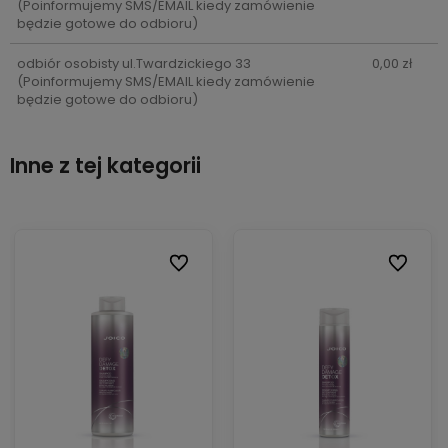
(Poinformujemy SMS/EMAIL kiedy zamówienie
będzie gotowe do odbioru)
odbiór osobisty ul.Twardzickiego 33
0,00 zł
(Poinformujemy SMS/EMAIL kiedy zamówienie
będzie gotowe do odbioru)
Inne z tej kategorii
ionych
ionych
Do ulubionych
Do ulubionych
Do ulubi
Do ulubi