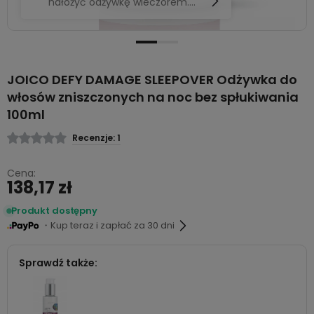
nałożyć odżywkę wieczorem.
Odżywka nie obciąża włosów, nie
trzeba rano jej spłukiwać.
JOICO DEFY DAMAGE SLEEPOVER Odżywka do
włosów zniszczonych na noc bez spłukiwania
100ml
Recenzje: 1
Cena:
138,17 zł
Produkt dostępny
・Kup teraz i zapłać za 30 dni
Sprawdź także: