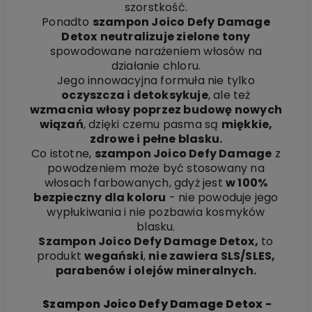
szorstkość.
Ponadto
szampon Joico Defy Damage
Detox
neutralizuje zielone tony
spowodowane narażeniem włosów na
działanie chloru.
Jego innowacyjna formuła nie tylko
oczyszcza i detoksykuje
, ale też
wzmacnia włosy poprzez budowę nowych
wiązań
, dzięki czemu pasma są
miękkie,
zdrowe i pełne blasku.
Co istotne,
szampon Joico Defy Damage
z
powodzeniem może być stosowany na
włosach farbowanych, gdyż jest
w 100%
bezpieczny dla koloru
- nie powoduje jego
wypłukiwania i nie pozbawia kosmyków
blasku.
Szampon Joico Defy Damage Detox,
to
produkt
wegański
,
nie zawiera SLS/SLES,
parabenów i olejów mineralnych.
Szampon Joico Defy Damage Detox -