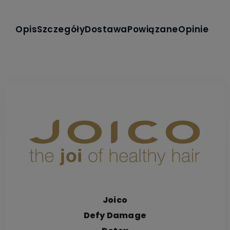
Opis
Szczegóły
Dostawa
Powiązane
Opinie
Joico
Defy Damage