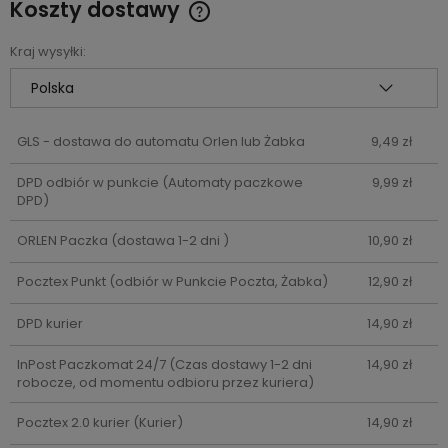
Koszty dostawy
Cena nie zawiera ewentualnych kosztów płatności
Kraj wysyłki:
GLS - dostawa do automatu Orlen lub Żabka
9,49 zł
DPD odbiór w punkcie
(Automaty paczkowe
9,99 zł
DPD)
ORLEN Paczka
(dostawa 1-2 dni )
10,90 zł
Pocztex Punkt
(odbiór w Punkcie Poczta, Żabka)
12,90 zł
DPD kurier
14,90 zł
InPost Paczkomat 24/7
(Czas dostawy 1-2 dni
14,90 zł
robocze, od momentu odbioru przez kuriera)
Pocztex 2.0 kurier
(Kurier)
14,90 zł