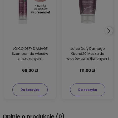
JOICO DEFY DAMAGE
Joico Defy Damage
Szampon do włosów
Kbond20 Maska do
zniszczonych i
włosów uwrażliwionych i
farbowanych 300ml +
zniszczonych 150ml
scrunchie
69,00 zł
111,00 zł
Do koszyka
Do koszyka
Opinie o produkcie (0)