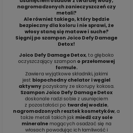
usunięciem osadów z twardej wody,
nagromadzonych zanieczyszczeń czy
metali?
Ale również takiego, który będzie
bezpieczny dla koloru i nie sprawi, że
włosy staną się matowe i suche?
Sięgnij po szampon Joico Defy Damage
Detox!
Joico Defy Damage Detox
, to głęboko
oczyszczający szampon
o przełomowej
formule.
Zawiera wyjątkowe składniki, jakimi
jest
biopochodny chelator i węgiel
aktywny
pozyskany ze skorupy kokosa.
Szampon Joico Defy Damage Detox
doskonale radzi sobie z usunięciem
z pozostałości po
twardej wodzie
,
nagromadzonych resztek kosmetyków
, a
także metali takich jak
miedź czy sole
mineralne
mogących osadzać się na
włosach powodując ich łamliwość i