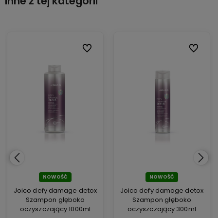
Inne z tej kategorii
ionych
ionych
Do ulubionych
Do ulubionych
Do ulubi
Do ulubi
NOWOŚĆ
NOWOŚĆ
Joico defy damage detox
Joico defy damage detox
Szampon głęboko
Szampon głęboko
oczyszczający 1000ml
oczyszczający 300ml