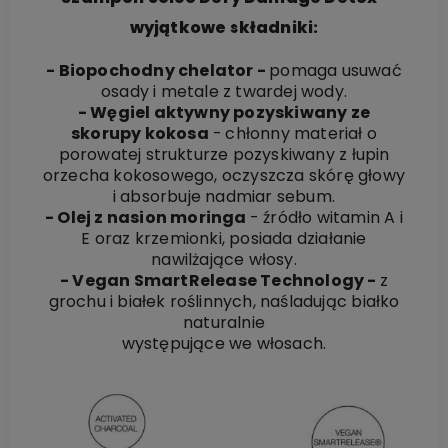
wyjątkowe składniki:
- Biopochodny chelator -
pomaga usuwać
osady i metale z twardej wody.
- Węgiel aktywny pozyskiwany ze
skorupy kokosa
-
chłonny materiał o
porowatej strukturze pozyskiwany z łupin
orzecha kokosowego, o
c
zyszcza skórę głowy
i absorbuje nadmiar sebum.
- Olej z nasion moringa
-
źródło witamin
A i
E oraz krzemionki, posiada działanie
nawilżające włosy.
- Vegan SmartRelease Technology -
z
grochu i białek roślinnych, naśladując białko
naturalnie
występujące we włosach.