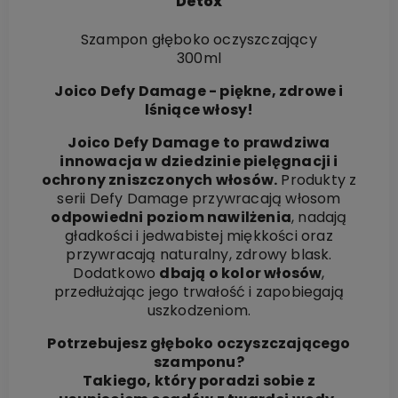
Detox
Szampon głęboko oczyszczający
300ml
Joico Defy Damage - piękne, zdrowe i
lśniące włosy!
Joico Defy Damage
to prawdziwa
innowacja w dziedzinie pielęgnacji i
ochrony zniszczonych włosów.
Produkty z
serii Defy Damage przywracają włosom
odpowiedni poziom nawilżenia
, nadają
gładkości i jedwabistej miękkości oraz
przywracają naturalny, zdrowy blask.
Dodatkowo
dbają o kolor włosów
,
przedłużając jego trwałość i zapobiegają
uszkodzeniom.
Potrzebujesz głęboko oczyszczającego
szamponu?
Takiego, który poradzi sobie z