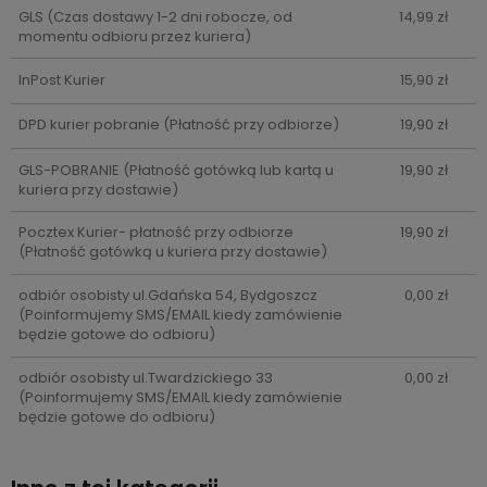
GLS
(Czas dostawy 1-2 dni robocze, od
14,99 zł
momentu odbioru przez kuriera)
InPost Kurier
15,90 zł
DPD kurier pobranie
(Płatność przy odbiorze)
19,90 zł
GLS-POBRANIE
(Płatność gotówką lub kartą u
19,90 zł
kuriera przy dostawie)
Pocztex Kurier- płatność przy odbiorze
19,90 zł
(Płatność gotówką u kuriera przy dostawie)
odbiór osobisty ul.Gdańska 54, Bydgoszcz
0,00 zł
(Poinformujemy SMS/EMAIL kiedy zamówienie
będzie gotowe do odbioru)
odbiór osobisty ul.Twardzickiego 33
0,00 zł
(Poinformujemy SMS/EMAIL kiedy zamówienie
będzie gotowe do odbioru)