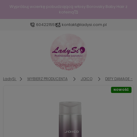
Wypróbuj wcierkę pobudzającą włosy Borovsky Baby Hair z
kofeiną🥰
604221551
kontakt@ladysi.com.pl
Zaloguj się
Załóż konto
LadySi
WYBIERZ PRODUCENTA
JOICO
DEFY DAMAGE - P
NOWOŚĆ
Wybierz coś dla siebie z naszej aktualnej oferty lub
zaloguj się, aby przywrócić dodane produkty do
listy z poprzedniej sesji.