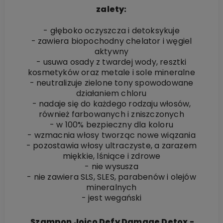
zalety:
- głęboko oczyszcza i detoksykuje
- zawiera biopochodny chelator i węgiel
aktywny
- usuwa osady z twardej wody, resztki
kosmetyków oraz metale i sole mineralne
- neutralizuje zielone tony spowodowane
działaniem chloru
- nadaje się do każdego rodzaju włosów,
również farbowanych i zniszczonych
- w 100% bezpieczny dla koloru
- wzmacnia włosy tworząc nowe wiązania
- pozostawia włosy ultraczyste, a zarazem
miękkie, lśniące i zdrowe
- nie wysusza
- nie zawiera SLS, SLES, parabenów i olejów
mineralnych
- jest wegański
Szampon Joico Defy Damage Detox -