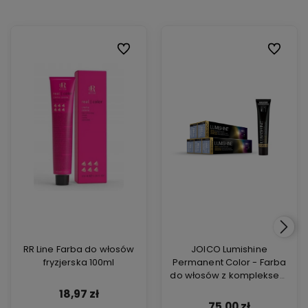
Do ulubionych
Do ulubi
RR Line Farba do włosów
JOICO Lumishine
fryzjerska 100ml
Permanent Color - Farba
do włosów z kompleksem
ARGIPLEX odbudowującym
18,97 zł
włosy 74ml
75,00 zł