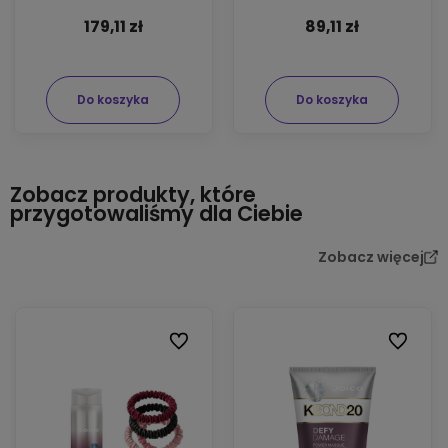
179,11 zł
89,11 zł
Do koszyka
Do koszyka
Zobacz produkty, które
przygotowaliśmy dla Ciebie
Zobacz więcej
Do ulubionych
Do ulubi