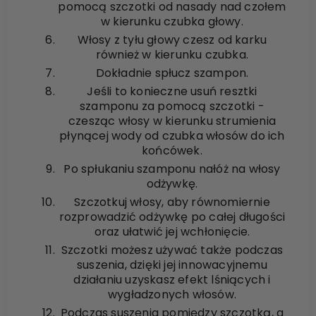
pomocą szczotki od nasady nad czołem
w kierunku czubka głowy.
Włosy z tyłu głowy czesz od karku
również w kierunku czubka.
Dokładnie spłucz szampon.
Jeśli to konieczne usuń resztki
szamponu za pomocą szczotki -
czesząc włosy w kierunku strumienia
płynącej wody od czubka włosów do ich
końcówek.
Po spłukaniu szamponu nałóż na włosy
odżywkę.
Szczotkuj włosy, aby równomiernie
rozprowadzić odżywkę po całej długości
oraz ułatwić jej wchłonięcie.
Szczotki możesz używać także podczas
suszenia, dzięki jej innowacyjnemu
działaniu uzyskasz efekt lśniących i
wygładzonych włosów.
Podczas suszenia pomiędzy szczotką, a