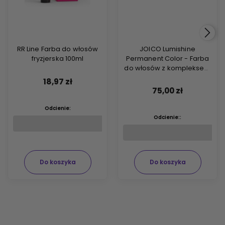
RR Line Farba do włosów
JOICO Lumishine
fryzjerska 100ml
Permanent Color - Farba
do włosów z kompleksem
ARGIPLEX odbudowującym
18,97 zł
włosy 74ml
75,00 zł
Odcienie:
Odcienie::
Do koszyka
Do koszyka