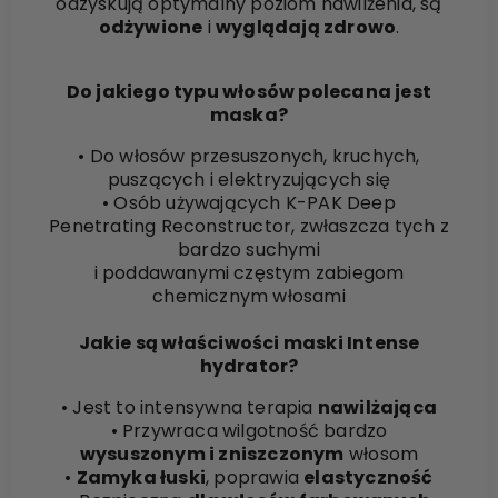
odzyskują optymalny poziom nawilżenia, są
odżywione
i
wyglądają zdrowo
.
Do jakiego typu włosów polecana jest
maska?
• Do włosów przesuszonych, kruchych,
puszących i elektryzujących się
• Osób używających K-PAK Deep
Penetrating Reconstructor, zwłaszcza tych z
bardzo suchymi
i poddawanymi częstym zabiegom
chemicznym włosami
Jakie są właściwości maski Intense
hydrator?
• Jest to intensywna terapia
nawilżająca
• Przywraca wilgotność bardzo
wysuszonym i zniszczonym
włosom
•
Zamyka łuski
, poprawia
elastyczność