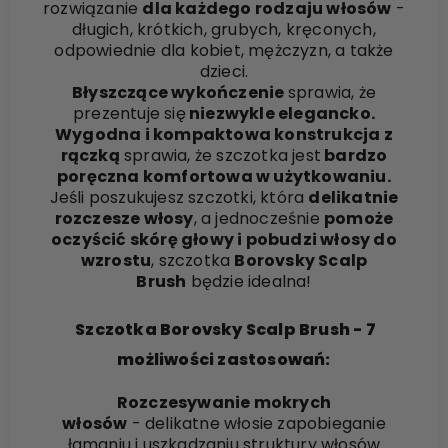
rozwiązanie
dla każdego rodzaju włosów
-
długich, krótkich, grubych, kręconych,
odpowiednie dla kobiet, mężczyzn, a także
dzieci.
Błyszczące wykończenie
sprawia, że
prezentuje się
niezwykle elegancko.
Wygodna i kompaktowa konstrukcja z
rączką
sprawia, że szczotka jest
bardzo
poręczna komfortowa w użytkowaniu.
Jeśli poszukujesz szczotki, która
delikatnie
rozczesze włosy
, a jednocześnie
pomoże
oczyścić skórę głowy i pobudzi włosy do
wzrostu
, szczotka
Borovsky Scalp
Brush
będzie idealna!
Szczotka Borovsky Scalp Brush - 7
możliwości zastosowań:
Rozczesywanie mokrych
włosów
- delikatne włosie zapobieganie
łamaniu i uszkadzaniu struktury włosów