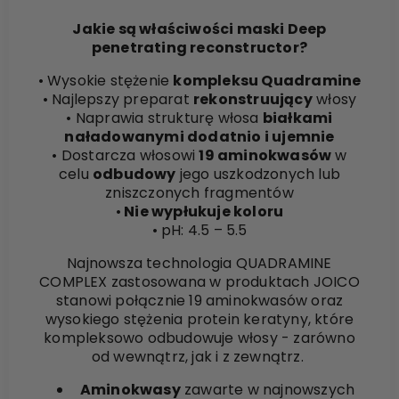
Jakie są właściwości maski Deep
penetrating reconstructor?
•
Wysokie stężenie
kompleksu Quadramine
• Najlepszy preparat
rekonstruujący
włosy
• Naprawia strukturę włosa
białkami
naładowanymi dodatnio i ujemnie
• Dostarcza włosowi
19 aminokwasów
w
celu
odbudowy
jego uszkodzonych lub
zniszczonych fragmentów
•
Nie wypłukuje koloru
• pH: 4.5 – 5.5
Najnowsza technologia QUADRAMINE
COMPLEX zastosowana w produktach JOICO
stanowi połącznie 19 aminokwasów oraz
wysokiego stężenia protein keratyny, które
kompleksowo odbudowuje włosy - zarówno
od wewnątrz, jak i z zewnątrz.
Aminokwasy
zawarte w najnowszych