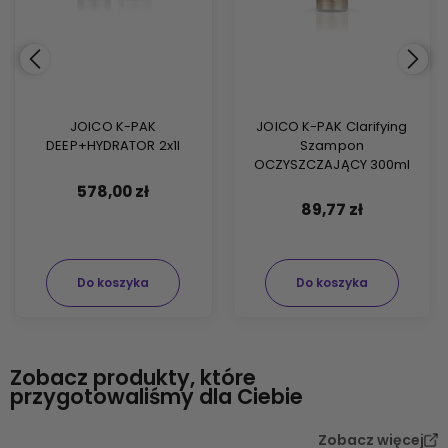
JOICO K-PAK
JOICO K-PAK Clarifying
DEEP+HYDRATOR 2x1l
Szampon
OCZYSZCZAJĄCY 300ml
578,00 zł
89,77 zł
Do koszyka
Do koszyka
Zobacz produkty, które
przygotowaliśmy dla Ciebie
Zobacz więcej