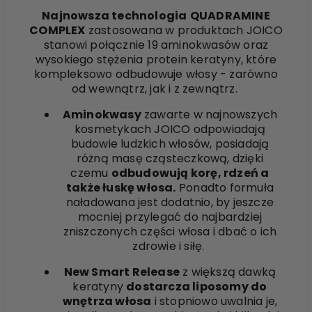
Najnowsza technologia
QUADRAMINE
COMPLEX
zastosowana w produktach JOICO
stanowi połącznie 19 aminokwasów oraz
wysokiego stężenia protein keratyny, które
kompleksowo odbudowuje włosy - zarówno
od wewnątrz, jak i z zewnątrz.
Aminokwasy
zawarte w najnowszych
kosmetykach JOICO odpowiadają
budowie ludzkich włosów, posiadają
różną masę cząsteczkową, dzięki
czemu
odbudowują korę, rdzeń a
także łuskę włosa.
Ponadto formuła
naładowana jest dodatnio, by jeszcze
mocniej przylegać do najbardziej
zniszczonych części włosa i dbać o ich
zdrowie i siłę.
New Smart
Release
z większą dawką
keratyny
dostarcza liposomy do
wnętrza włosa
i stopniowo uwalnia je,