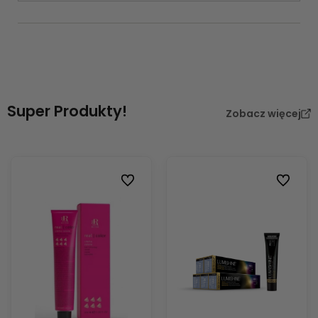
Super Produkty!
Zobacz więcej
Do ulubionych
Do ulubi