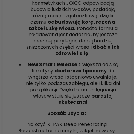
kosmetykach JOICO odpowiadają
budowie ludzkich włosów, posiadają
różną masę cząsteczkową, dzięki
czemu
odbudowują korę, rdzeń a
także łuskę włosa.
Ponadto formuła
naładowana jest dodatnio, by jeszcze
mocniej przylegać do najbardziej
zniszczonych części włosa i
dbać o ich
zdrowie i siłę
.
New Smart Release
z większą dawką
keratyny
dostarcza liposomy
do
wnętrza włosa i stopniowo uwalnia je,
nie tylko podczas zabiegu, ale i kilka dni
po aplikacji. Dzięki temu pielęgnacja
włosów staje się jeszcze
bardziej
skuteczna
!
Sposób użycia:
Nałożyć K-PAK Deep Penetrating
Reconstructor na umyte, wilgotne włosy.