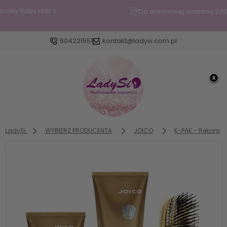
Do darmowej dostawy:
249.00
zł
604221551
kontakt@ladysi.com.pl
Zaloguj się
Załóż konto
LadySi
WYBIERZ PRODUCENTA
JOICO
K-PAK - Rekonstr
Wybierz coś dla siebie z naszej aktualnej oferty lub
zaloguj się, aby przywrócić dodane produkty do
listy z poprzedniej sesji.