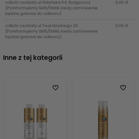
odbiór osobisty ul.Gdańska 54, Bydgoszcz
0,00 zł
(Poinformujemy SMS/EMAIL kiedy zamówienie
będzie gotowe do odbioru)
odbiór osobisty ul.Twardzickiego 33
0,00 zł
(Poinformujemy SMS/EMAIL kiedy zamówienie
będzie gotowe do odbioru)
Inne z tej kategorii
ionych
ionych
Do ulubionych
Do ulubionych
Do ulubi
Do ulubi