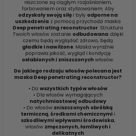
niszczone są ciągłym rozjaśnianiem,
farbowaniem oraz stylizowaniem. Aby
odzyskały swoją siłę
i były
odporne na
uszkodzenia
z pomocą przychodzi maska
Deep penetrating reconstructor
. Struktura
Twoich włosów zostanie
odbudowana
dzięki
czemu będą wyglądać zdrowo, będą
gładkie i nawilżone
. Maska wyraźnie
poprawia jakość, wygląd i kondycję
osłabionych i zniszczonych
włosów.
Do jakiego rodzaju włosów polecana jest
maska Deep penetrating reconstructor?
• Do
wszystkich typów włosów
• Dla włosów wymagających
natychmiastowej odbudowy
• Do włosów
zniszczonych obróbką
termiczną
,
środkami chemicznymi
i
szkodliwymi wpływami środowiska
,
włosów
zmęczonych, łamliwych i
delikatnych