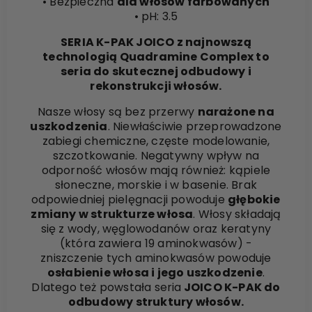
• Bezpieczna
dla włosów farbowanych
• pH: 3.5
SERIA K-PAK JOICO z najnowszą
technologią Quadramine Complex to
seria do skutecznej odbudowy i
rekonstrukcji włosów.
Nasze włosy są bez przerwy
narażone na
uszkodzenia
. Niewłaściwie przeprowadzone
zabiegi chemiczne, częste modelowanie,
szczotkowanie. Negatywny wpływ na
odporność włosów mają również: kąpiele
słoneczne, morskie i w basenie. Brak
odpowiedniej pielęgnacji powoduje
głębokie
zmiany w strukturze włosa
. Włosy składają
się z wody, węglowodanów oraz keratyny
(która zawiera 19 aminokwasów) -
zniszczenie tych aminokwasów powoduje
osłabienie włosa i jego uszkodzenie
.
Dlatego też powstała seria
JOICO K-PAK do
odbudowy struktury włosów.