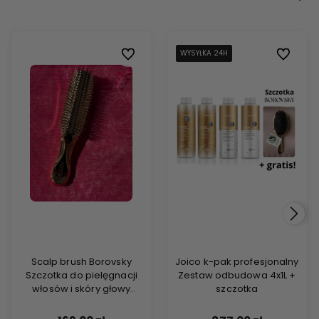
Do ulubionych
WYSYŁKA 24H
WYSYŁKA 24H
WYSYŁKA 24H
WYSYŁKA 24H
WYSYŁKA 24H
Do ulubi
Scalp brush Borovsky
Joico k-pak profesjonalny
Szczotka do pielęgnacji
Zestaw odbudowa 4x1L +
włosów i skóry głowy
szczotka
champagne