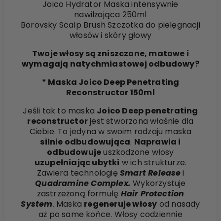
Joico Hydrator Maska intensywnie
nawilżająca 250ml
Borovsky Scalp Brush Szczotka do pielęgnacji
włosów i skóry głowy
Twoje włosy są zniszczone, matowe i
wymagają natychmiastowej odbudowy?
* Maska Joico Deep Penetrating
Reconstructor 150ml
Jeśli tak to maska
Joico Deep penetrating
reconstructor
jest stworzona właśnie dla
Ciebie. To jedyna w swoim rodzaju maska
silnie odbudowująca
.
Naprawia i
odbudowuje
uszkodzone włosy
uzupełniając ubytki
w ich strukturze.
Zawiera technologię
Smart Release
i
Quadramine Complex.
Wykorzystuje
zastrzeżoną formułę
Hair Protection
System
.
Maska
regeneruje włosy
od nasady
aż po same końce. Włosy codziennie