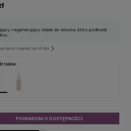
zł
ający i regenerujący olejek do włosów, który podkreśli
ękno.
p teraz i zapłać za 30 dni
ź także:
POWIADOM O DOSTĘPNOŚCI