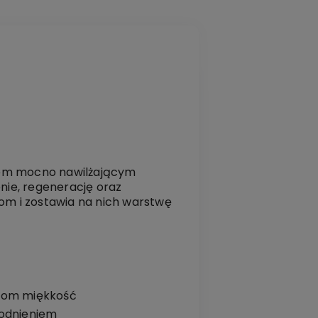
ciom mocno nawilżającym
enie, regenerację oraz
om i zostawia na nich warstwę
łosom miękkość
dwodnieniem