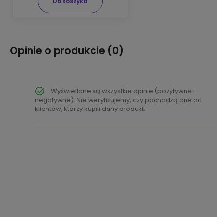
Do koszyka
Opinie o produkcie (0)
Wyświetlane są wszystkie opinie (pozytywne i
negatywne). Nie weryfikujemy, czy pochodzą one od
klientów, którzy kupili dany produkt.