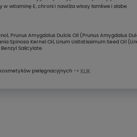
w witaminę E, chroni i nawilża włosy łamliwe i słabe
nol, Prunus Amygdalus Dulcis Oil (Prunus Amygdalus Dul
ania Spinosa Kernel Oil, Linum Usitatissimum Seed Oil (L
 Benzyl Salicylate
h kosmetyków pielęgnacyjnych ->
KLIK