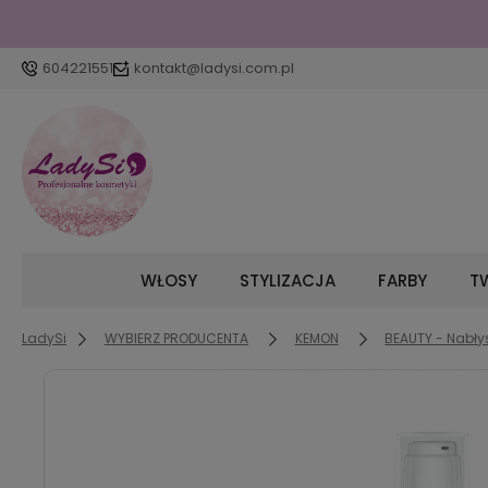
604221551
kontakt@ladysi.com.pl
WŁOSY
STYLIZACJA
FARBY
TW
LadySi
WYBIERZ PRODUCENTA
KEMON
BEAUTY - Nabłys