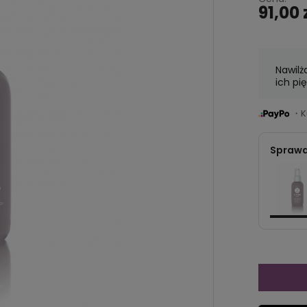
91,00 
Nawilż
ich pi
・Ku
Sprawd