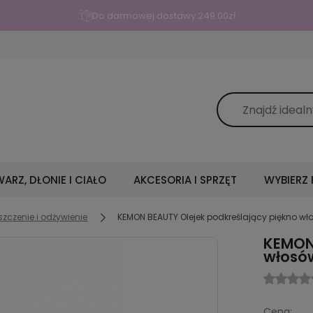
Wypróbuj wcierkę po
ARZ, DŁONIE I CIAŁO
AKCESORIA I SPRZĘT
WYBIERZ
zczenie i odżywienie
KEMON BEAUTY Olejek podkreślający piękno wł
KEMON 
włosów
Cena: