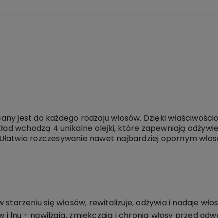
any jest do każdego rodzaju włosów. Dzięki właściwoś
kład wchodzą 4 unikalne olejki, które zapewniają odżywi
Ułatwia rozczesywanie nawet najbardziej opornym włos
 starzeniu się włosów, rewitalizuje, odżywia i nadaje w
ów i lnu - nawilżają, zmiękczają i chronią włosy przed o