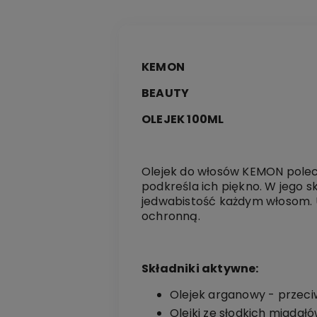
KEMON
BEAUTY
OLEJEK 100ML
Olejek do włosów KEMON polec
podkreśla ich piękno. W jego s
jedwabistość każdym włosom. 
ochronną.
Składniki aktywne:
Olejek arganowy - przeciw
Olejki ze słodkich migdał