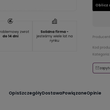
Oblicz 
Dostępność:
brak towaru
roblemowy zwrot
Solidna firma -
do 14 dni
jesteśmy wiele lat na
Producent
rynku
Kod produ
Kategoria:
zapyt
Opis
Szczegóły
Dostawa
Powiązane
Opinie