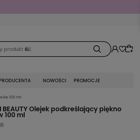
budzającą włosy Borovsky Baby Hair z kofeiną🥰
 PRODUCENTA
NOWOŚCI
PROMOCJE
osów 100 ml
BEAUTY Olejek podkreślający piękno
 100 ml