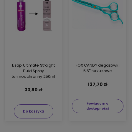
Lisap Ultimate Straight
FOX CANDY degażówki
Fluid Spray
5,5'' turkusowe
termoochronny 250ml
137,70 zł
33,90 zł
Powiadom o
dostępności
Do koszyka