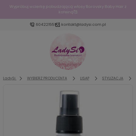
Wypróbuj wcierkę pobudzającą włosy Borovsky Baby Hair z
kofeiną🥰
604221551
kontakt@ladysi.com.pl
Zaloguj się
Załóż konto
LadySi
WYBIERZ PRODUCENTA
LISAP
STYLIZACJA
Wybierz coś dla siebie z naszej aktualnej oferty lub
zaloguj się, aby przywrócić dodane produkty do
listy z poprzedniej sesji.