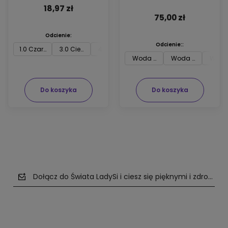
ARGIPLEX odbudowującym
18,97 zł
włosy 74ml
75,00 zł
Odcienie:
Odcienie::
1.0 Czarny
3.0 Ciemny brąz
4.0 Średni brąz
5.0 Jasny brąz
6.0 Ciemny blon
7.0 
Woda utleniona Joico 3 % 74m
Woda utleniona J
Woda 
Do koszyka
Do koszyka
Dołącz do Świata LadySi i ciesz się pięknymi i zdrowym