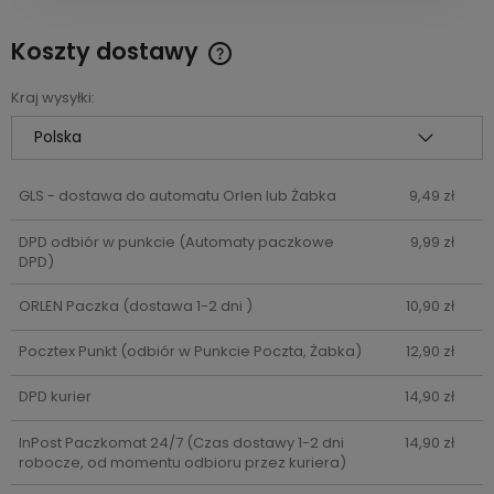
Koszty dostawy
Cena nie zawiera ewentualnych kosztów płatności
Kraj wysyłki:
GLS - dostawa do automatu Orlen lub Żabka
9,49 zł
DPD odbiór w punkcie
(Automaty paczkowe
9,99 zł
DPD)
ORLEN Paczka
(dostawa 1-2 dni )
10,90 zł
Pocztex Punkt
(odbiór w Punkcie Poczta, Żabka)
12,90 zł
DPD kurier
14,90 zł
InPost Paczkomat 24/7
(Czas dostawy 1-2 dni
14,90 zł
robocze, od momentu odbioru przez kuriera)