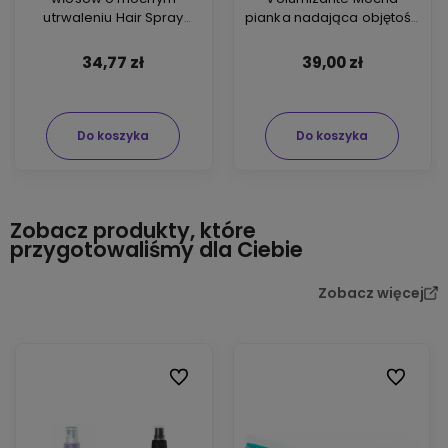
utrwaleniu Hair Spray
pianka nadająca objętość
Strong Hold 500ml
300ml
34,77 zł
39,00 zł
Do koszyka
Do koszyka
Zobacz produkty, które
przygotowaliśmy dla Ciebie
Zobacz więcej
Do ulubionych
Do ulubio