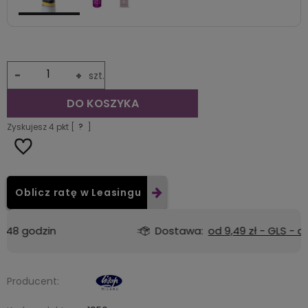
-
+
szt.
DO KOSZYKA
Zyskujesz
4
pkt [
?
]
Oblicz ratę w Leasingu
Dostawa:
od 9,49 zł
- GLS - dostawa do automatu Orlen lub Żabka
Producent: