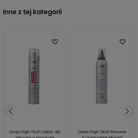
Inne z tej kategorii
ionych
ionych
Do ulubionych
Do ulubionych
Do ulubi
Do ulubi
Lisap High Tech Lakier do
Lisap High Tech Mousse
włosów o mocnym
Volumizante Mocna