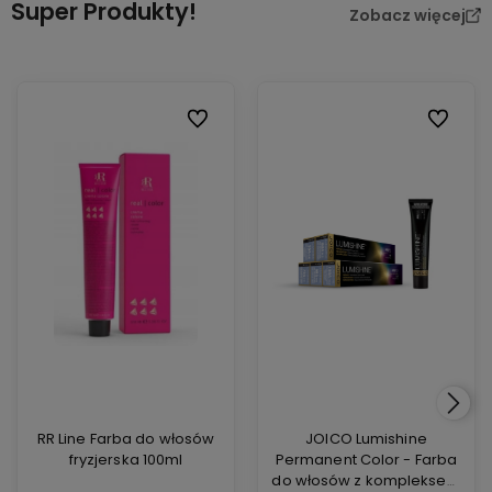
Super Produkty!
Zobacz więcej
Do ulubionych
Do ulubi
RR Line Farba do włosów
JOICO Lumishine
fryzjerska 100ml
Permanent Color - Farba
do włosów z kompleksem