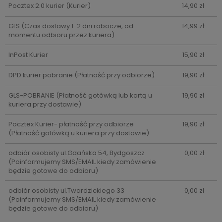
Pocztex 2.0 kurier
(Kurier)
14,90 zł
GLS
(Czas dostawy 1-2 dni robocze, od
14,99 zł
momentu odbioru przez kuriera)
InPost Kurier
15,90 zł
DPD kurier pobranie
(Płatność przy odbiorze)
19,90 zł
GLS-POBRANIE
(Płatność gotówką lub kartą u
19,90 zł
kuriera przy dostawie)
Pocztex Kurier- płatność przy odbiorze
19,90 zł
(Płatność gotówką u kuriera przy dostawie)
odbiór osobisty ul.Gdańska 54, Bydgoszcz
0,00 zł
(Poinformujemy SMS/EMAIL kiedy zamówienie
będzie gotowe do odbioru)
odbiór osobisty ul.Twardzickiego 33
0,00 zł
(Poinformujemy SMS/EMAIL kiedy zamówienie
będzie gotowe do odbioru)