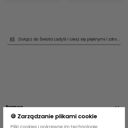
Dołącz do Świata LadySi i ciesz się pięknymi i zdrowym
polityce prywatności
Pomoc
🍪 Zarządzanie plikami cookie
Moje konto
Pliki cookies i pokrewne im technologie