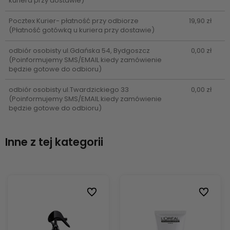
kuriera przy dostawie)
Pocztex Kurier- płatność przy odbiorze
19,90 zł
(Płatność gotówką u kuriera przy dostawie)
odbiór osobisty ul.Gdańska 54, Bydgoszcz
0,00 zł
(Poinformujemy SMS/EMAIL kiedy zamówienie
będzie gotowe do odbioru)
odbiór osobisty ul.Twardzickiego 33
0,00 zł
(Poinformujemy SMS/EMAIL kiedy zamówienie
będzie gotowe do odbioru)
Inne z tej kategorii
ionych
ionych
Do ulubionych
Do ulubionych
Do ulubi
Do ulubi