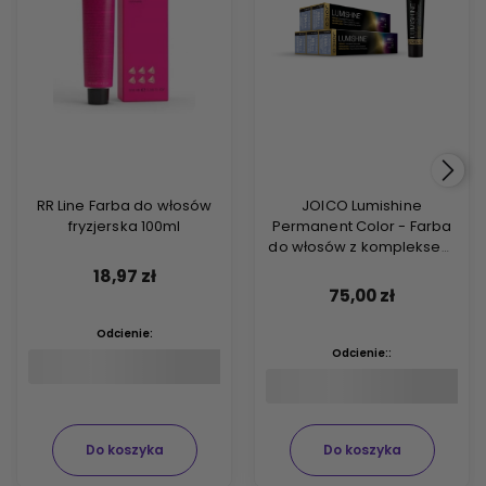
RR Line Farba do włosów
JOICO Lumishine
fryzjerska 100ml
Permanent Color - Farba
do włosów z kompleksem
ARGIPLEX odbudowującym
18,97 zł
włosy 74ml
75,00 zł
Odcienie:
Odcienie::
Do koszyka
Do koszyka