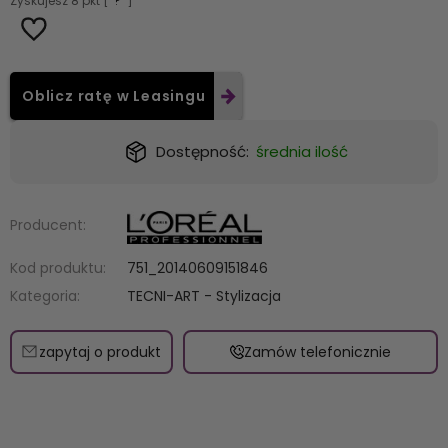
Zyskujesz
8
pkt [
?
]
Oblicz ratę w Leasingu
Dostępność:
średnia ilość
Producent:
Kod produktu:
751_20140609151846
Kategoria:
TECNI-ART - Stylizacja
zapytaj o produkt
Zamów telefonicznie