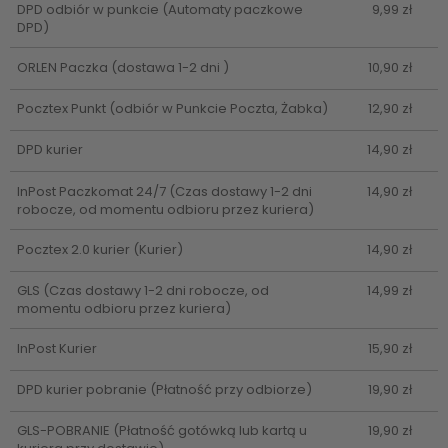
DPD odbiór w punkcie
(Automaty paczkowe
9,99 zł
DPD)
ORLEN Paczka
(dostawa 1-2 dni )
10,90 zł
Pocztex Punkt
(odbiór w Punkcie Poczta, Żabka)
12,90 zł
DPD kurier
14,90 zł
InPost Paczkomat 24/7
(Czas dostawy 1-2 dni
14,90 zł
robocze, od momentu odbioru przez kuriera)
Pocztex 2.0 kurier
(Kurier)
14,90 zł
GLS
(Czas dostawy 1-2 dni robocze, od
14,99 zł
momentu odbioru przez kuriera)
InPost Kurier
15,90 zł
DPD kurier pobranie
(Płatność przy odbiorze)
19,90 zł
GLS-POBRANIE
(Płatność gotówką lub kartą u
19,90 zł