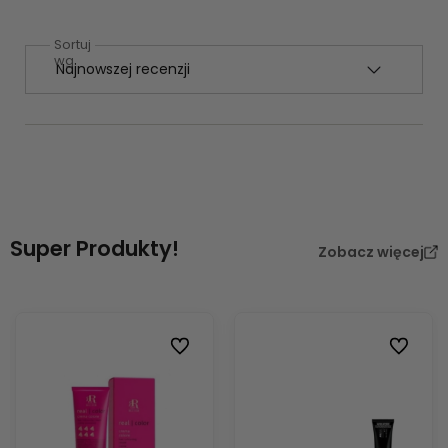
Sortuj
wg
Super Produkty!
Zobacz więcej
Do ulubionych
Do ulubi