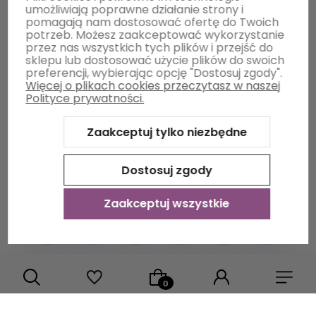
umożliwiają poprawne działanie strony i
pomagają nam dostosować ofertę do Twoich
potrzeb. Możesz zaakceptować wykorzystanie
Płatności i dostawa
przez nas wszystkich tych plików i przejść do
sklepu lub dostosować użycie plików do swoich
preferencji, wybierając opcję "Dostosuj zgody".
Więcej o plikach cookies przeczytasz w naszej
Informacje
Polityce prywatności.
Zaakceptuj tylko niezbędne
O nas
Dostosuj zgody
Zaakceptuj wszystkie
Sklep internetowy Shoper Premium
Szablon Shoper Modern
3.0™
od GrowCommerce