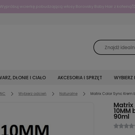
Wypróbuj wcierkę pobudzającą włosy Borovsky Baby Hair z kofeiną
ARZ, DŁONIE I CIAŁO
AKCESORIA I SPRZĘT
WYBIERZ
YNC
Wybierz odcień
Naturalne
Matrix Color Sync Krem
Matrix
10MM 
90ml