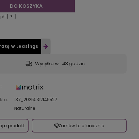
DO KOSZYKA
pkt [
?
]
ratę w Leasingu
Wysyłka w:
48 godzin
:
ktu:
137_20250312145527
Naturalne
aj o produkt
Zamów telefonicznie