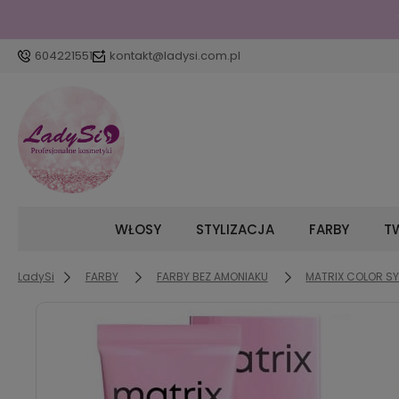
604221551
kontakt@ladysi.com.pl
WŁOSY
STYLIZACJA
FARBY
TW
LadySi
FARBY
FARBY BEZ AMONIAKU
MATRIX COLOR S