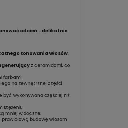
onować odcień... delikatnie
ikatnego tonowania włosów
,
egenerujący
z ceramidami, co
i farbami.
iega na zewnętrznej części
że być wykonywana częściej niż
 stężeniu.
są mniej widoczne.
 prawidłową budowę włosom