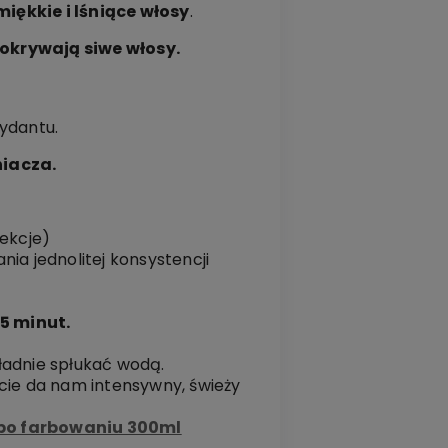
miękkie i lśniące włosy
.
pokrywają siwe włosy.
ydantu.
niacza.
sekcje)
ia jednolitej konsystencji
5 minut.
kładnie spłukać wodą.
kcie da nam intensywny, świeży
po farbowaniu 300ml