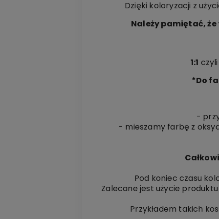
Dzięki koloryzacji z uży
Należy pamiętać, że 
1:1
czyl
*Do fa
- przy
- mieszamy farbę z oksyda
Całkowi
Pod koniec czasu kol
Zalecane jest użycie produktu
Przykładem takich ko