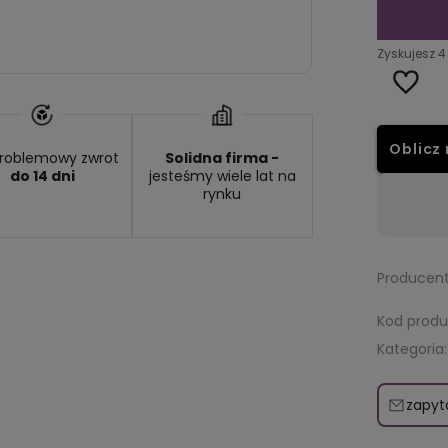
Zyskujesz
4
Oblicz 
roblemowy zwrot
Solidna firma -
do 14 dni
jesteśmy wiele lat na
rynku
Dostępność:
średnia ilość
Producent
Kod produ
Kategoria:
zapyt