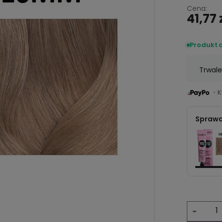
Cena:
41,77 
Produkt 
Trwale
・Ku
Sprawd
-