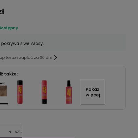
zł
dostępny
 pokrywa siwe włosy.
p teraz i zapłać za 30 dni
ź także:
Pokaż 
więcej
+
szt.