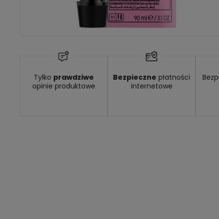
Tylko
prawdziwe
Bezpieczne
płatności
Bezp
opinie produktowe
internetowe
 9,49 zł
- GLS - dostawa do automatu Orlen lub Żabka