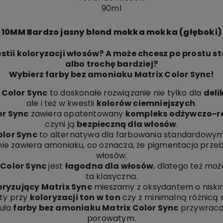
90ml
10MM Bardzo jasny blond mokka mokka (głęboki)
tii koloryzacji włosów? A może chcesz po prostu st
albo trochę bardziej?
Wybierz farby bez amoniaku Matrix Color Sync!
 Color Sync
to doskonałe rozwiązanie nie tylko dla
del
ale i też w kwestii
kolorów ciemniejszych
.
or Sync
zawiera opatentowany
kompleks odżywczo-r
czyni ją
bezpieczną dla włosów
.
olor Sync
to alternatywa dla farbowania standardowym
ie zawiera amoniaku, co oznacza, że pigmentacja przeb
włosów.
 Color Sync
jest
łagodna dla włosów
, dlatego też mo
ta klasyczna.
oryzujący Matrix Sync
mieszamy z oksydantem o niskim
sty przy
koloryzacji ton w ton
czy z minimalną różnicą 
uła
farby bez amoniaku Matrix Color Sync
przywraca
porowatym.