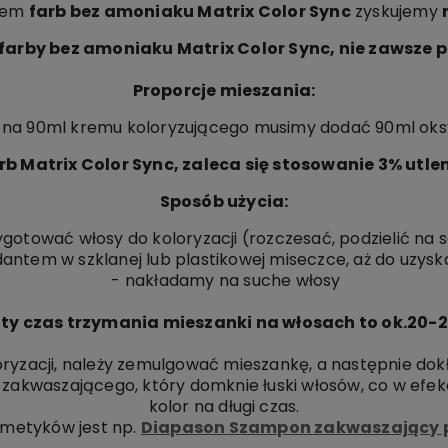
ciem
farb bez amoniaku Matrix Color Sync
zyskujemy
farby bez amoniaku Matrix Color Sync, nie zawsze 
Proporcje mieszania:
i na 90ml kremu koloryzującego musimy dodać 90ml oks
rb Matrix Color Sync, zaleca się stosowanie 3% utle
Sposób użycia:
gotować włosy do koloryzacji (rozczesać, podzielić na 
ntem w szklanej lub plastikowej miseczce, aż do uzyskan
- nakładamy na suche włosy
ty czas trzymania mieszanki na włosach to ok.20-2
oryzacji, należy zemulgować mieszankę, a następnie do
 zakwaszającego, który domknie łuski włosów, co w efe
kolor na długi czas.
smetyków jest np.
Diapason Szampon zakwaszający 