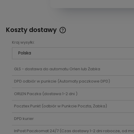
Koszty dostawy
Kraj wysyłki:
Cena nie zawiera ewentualnych
kosztów płatności
GLS - dostawa do automatu Orlen lub Żabka
DPD odbiór w punkcie
(Automaty paczkowe DPD)
ORLEN Paczka
(dostawa 1-2 dni )
Pocztex Punkt
(odbiór w Punkcie Poczta, Żabka)
DPD kurier
InPost Paczkomat 24/7
(Czas dostawy 1-2 dni robocze, od 