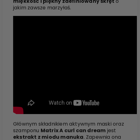
miękkość i piękny zdefiniowany skręt
o
jakim zawsze marzyłaś.
Głównym składnikiem aktywnym maski oraz
szamponu
Matrix A curl can dream
jest
ekstrakt z miodu manuka
. Zapewnia ona