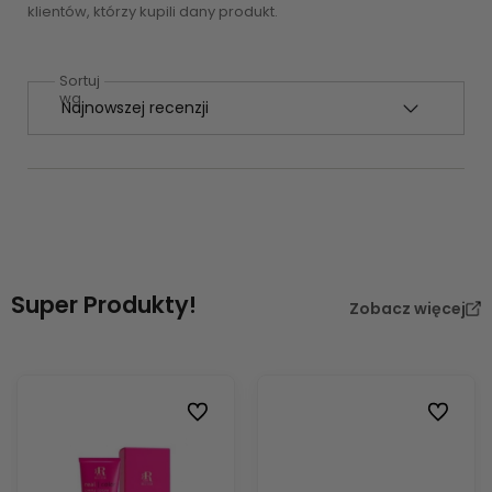
klientów, którzy kupili dany produkt.
Sortuj
wg
Super Produkty!
Zobacz więcej
Do ulubionych
Do ulubi