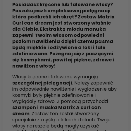
Posiadasz kręcone lub falowane włosy?
Poszukujesz kompleksowej pielęgnacji
która podkreśli ich skręt? Zestaw Matrix
Curl can dream jest stworzony właśnie
dla Ciebie. Ekstrakt z miodu manuka
zapewni Twoim włosom odpowiedni
poziom nawilżenia dzięki czemu pasma
będą miękkie i odżywione a loki i fale
zdefiniowane. Pożegnaj się z puszącymi
się kosmykami, powitaj piękne, zdrowe i
nawilżone włosy!
Włosy kręcone i falowane wymagają
szczególnej pielęgnacji
. Należy zapewnić
im odpowiednie nawilżenie i wygładzenie aby
kosmyki były pięknie zdefiniowanie i
wyglądały zdrowo. Z pomocą przychodzi
szampon i maska Matrix A curl can
dream
. Zestaw ten został stworzony
specjalnie z myślą o lokach i falach. Twoje
włosy nareszcie będą mogły uzyskać