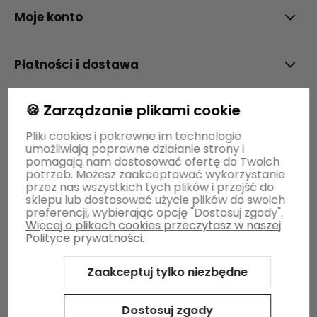
Moje konto
Płatności i dostawa
🍪 Zarządzanie plikami cookie
Informacje
Pliki cookies i pokrewne im technologie
umożliwiają poprawne działanie strony i
O nas
pomagają nam dostosować ofertę do Twoich
potrzeb. Możesz zaakceptować wykorzystanie
przez nas wszystkich tych plików i przejść do
sklepu lub dostosować użycie plików do swoich
preferencji, wybierając opcję "Dostosuj zgody".
Więcej o plikach cookies przeczytasz w naszej
Polityce prywatności.
Zaakceptuj tylko niezbędne
Sklep internetowy Shoper Premium
Szablon Shoper Modern
3.0™
od GrowCommerce
Dostosuj zgody