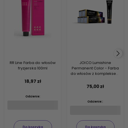
RR Line Farba do włosów
JOICO Lumishine
fryzjerska 100ml
Permanent Color - Farba
do włosów z kompleksem
ARGIPLEX odbudowującym
18,97 zł
włosy 74ml
75,00 zł
Odcienie:
Odcienie::
Do koszyka
Do koszyka