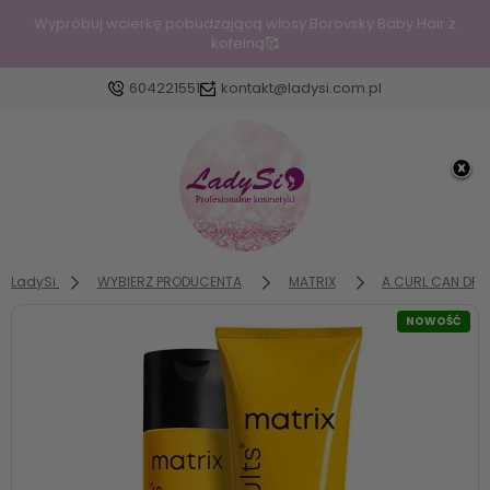
Wypróbuj wcierkę pobudzającą włosy Borovsky Baby Hair z
kofeiną🥰
604221551
kontakt@ladysi.com.pl
Zaloguj się
Załóż konto
LadySi
WYBIERZ PRODUCENTA
MATRIX
A CURL CAN DREA
NOWOŚĆ
Wybierz coś dla siebie z naszej aktualnej oferty lub
zaloguj się, aby przywrócić dodane produkty do
listy z poprzedniej sesji.