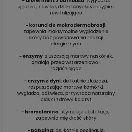
- bioferment z bambusa
: wygładza,
ujędrnia, nawilża, działa anyoksydacyjnie i
rewitalizująco
- korund do mokrodermabrazji
:
zapewnia maksymalne wygładzenie
skóry bez powodowania reakcji
alergicznych
- enzymy
: złuszczają martwy naskórek,
działają przeciwstarzeniowo i
rozjaśniająco
- enzym z dyni
: delikatnie złuszcza,
rozpuszczając martwe komórki,
wygładza, odświeża, przywraca naturalny
blask i zdrowy koloryt
- bromelanina
: stymuluje eksfoliację,
zapewnia miękkość skóry
- papaina
: delikatnie peelinguje,