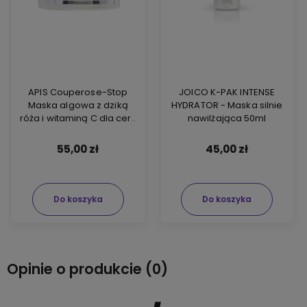
APIS Couperose-Stop
JOICO K-PAK INTENSE
Maska algowa z dziką
HYDRATOR - Maska silnie
róża i witaminą C dla cery
nawilżająca 50ml
wrażliwej 200g
55,00 zł
45,00 zł
Do koszyka
Do koszyka
Opinie o produkcie (0)