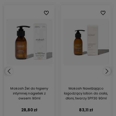
ionych
ionych
Do ulubionych
Do ulubionych
Do ulubi
Do ulubi
Mokosh Żel do higieny
Mokosh Nawilżająco
intymnej nagietek z
łagodzący lotion do ciała,
owsem 90ml
dłoni, twarzy SPF30 90ml
28,80 zł
83,11 zł