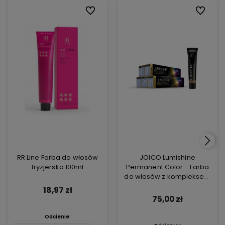
Do ulubionych
Do ulubi
RR Line Farba do włosów
JOICO Lumishine
fryzjerska 100ml
Permanent Color - Farba
do włosów z kompleksem
ARGIPLEX odbudowującym
18,97 zł
włosy 74ml
75,00 zł
Odcienie: