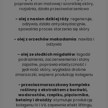
poprawia stan matowej i szorstkiej skóry,
rozjaśnia, działa przeciwstarzeniowo
- olej z nasion dzikiej róży
: regeneruje,
odżywia, działa antyoksydacyjnie,
spowalnia proces starzenia się skóry
- olej z orzechów makadamia
: nawilża i
odżywia
- olej ze słodkich migdałów
: łagodzi
podrażnienia, zaczerwienienia i stany
zapalne, poprawia elastyczność i
jędrność skóry, wygładza drobne
zmarszczki, wspiera produkcję kolagenu
- przeciwzmarszczkowy kompleks
roślinny z ekstraktem z borówki,
wodorostów, rzepiku, pięciornika,
betainy i drożdży
: stymuluje produkcję
kolagenu IV i VII, zapewnia efekt liftingu,