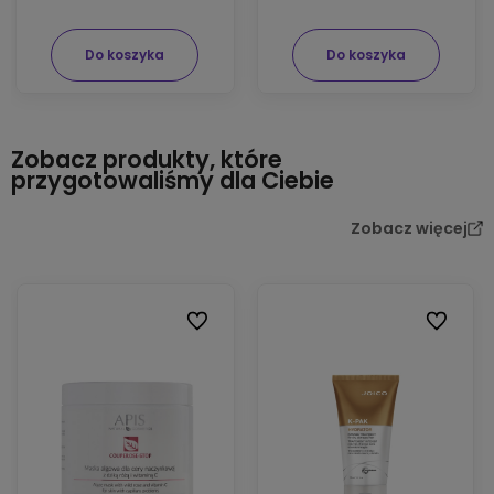
Do koszyka
Do koszyka
Zobacz produkty, które
przygotowaliśmy dla Ciebie
Zobacz więcej
Do ulubionych
Do ulubio