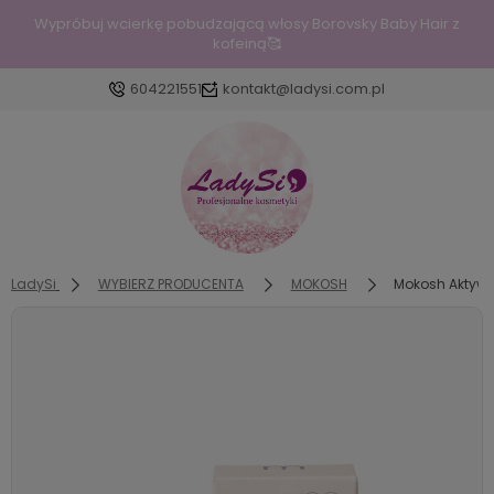
Wypróbuj wcierkę pobudzającą włosy Borovsky Baby Hair z
kofeiną🥰
604221551
kontakt@ladysi.com.pl
Zaloguj się
Załóż konto
LadySi
WYBIERZ PRODUCENTA
MOKOSH
Mokosh Aktywny
Wybierz coś dla siebie z naszej aktualnej oferty lub
zaloguj się, aby przywrócić dodane produkty do
listy z poprzedniej sesji.