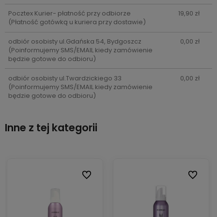
Pocztex Kurier- płatność przy odbiorze
19,90 zł
(Płatność gotówką u kuriera przy dostawie)
odbiór osobisty ul.Gdańska 54, Bydgoszcz
0,00 zł
(Poinformujemy SMS/EMAIL kiedy zamówienie
będzie gotowe do odbioru)
odbiór osobisty ul.Twardzickiego 33
0,00 zł
(Poinformujemy SMS/EMAIL kiedy zamówienie
będzie gotowe do odbioru)
Inne z tej kategorii
ionych
ionych
Do ulubionych
Do ulubionych
Do ulubi
Do ulubi