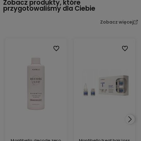
Zobacz produkty, które
przygotowaliśmy dla Ciebie
Zobacz więcej
Do ulubionych
Do ulubio
Montibello decode zero
Montibello treat hair loss