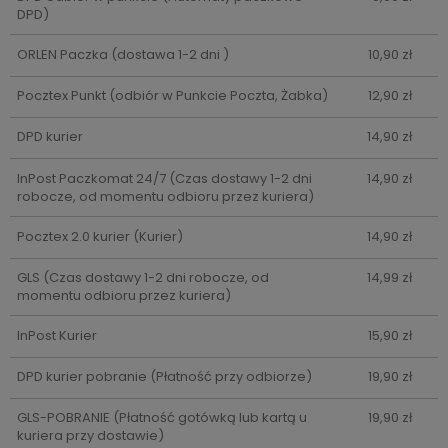
DPD)
ORLEN Paczka
(dostawa 1-2 dni )
10,90 zł
Pocztex Punkt
(odbiór w Punkcie Poczta, Żabka)
12,90 zł
DPD kurier
14,90 zł
InPost Paczkomat 24/7
(Czas dostawy 1-2 dni
14,90 zł
robocze, od momentu odbioru przez kuriera)
Pocztex 2.0 kurier
(Kurier)
14,90 zł
GLS
(Czas dostawy 1-2 dni robocze, od
14,99 zł
momentu odbioru przez kuriera)
InPost Kurier
15,90 zł
DPD kurier pobranie
(Płatność przy odbiorze)
19,90 zł
GLS-POBRANIE
(Płatność gotówką lub kartą u
19,90 zł
kuriera przy dostawie)