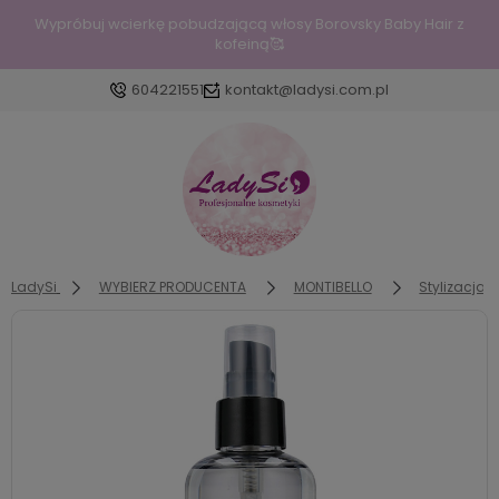
Wypróbuj wcierkę pobudzającą włosy Borovsky Baby Hair z
kofeiną🥰
604221551
kontakt@ladysi.com.pl
Zaloguj się
Załóż konto
LadySi
WYBIERZ PRODUCENTA
MONTIBELLO
Stylizacja
Wybierz coś dla siebie z naszej aktualnej oferty lub
zaloguj się, aby przywrócić dodane produkty do
listy z poprzedniej sesji.