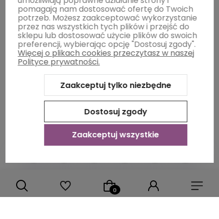
umożliwiają poprawne działanie strony i
pomagają nam dostosować ofertę do Twoich
potrzeb. Możesz zaakceptować wykorzystanie
Płatności i dostawa
przez nas wszystkich tych plików i przejść do
sklepu lub dostosować użycie plików do swoich
preferencji, wybierając opcję "Dostosuj zgody".
Więcej o plikach cookies przeczytasz w naszej
Informacje
Polityce prywatności.
Zaakceptuj tylko niezbędne
O nas
Dostosuj zgody
Zaakceptuj wszystkie
Sklep internetowy Shoper Premium
Szablon Shoper Modern
3.0™
od GrowCommerce