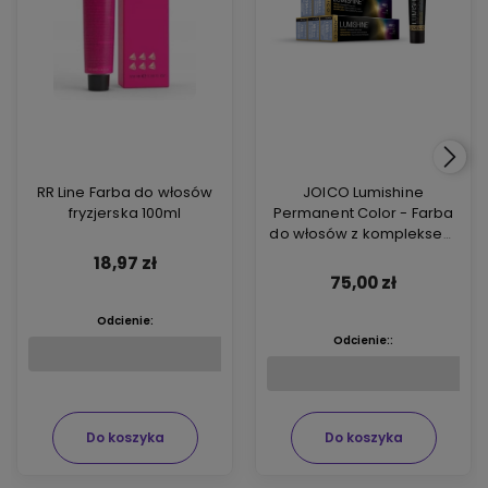
RR Line Farba do włosów
JOICO Lumishine
fryzjerska 100ml
Permanent Color - Farba
do włosów z kompleksem
ARGIPLEX odbudowującym
18,97 zł
włosy 74ml
75,00 zł
Odcienie:
Odcienie::
Do koszyka
Do koszyka