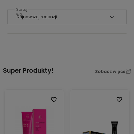
Sortuj
wg
Super Produkty!
Zobacz więcej
Do ulubionych
Do ulubi