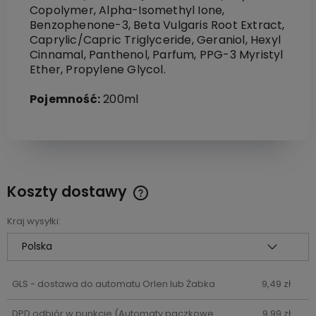
Copolymer, Alpha-Isomethyl Ione,
Benzophenone-3, Beta Vulgaris Root Extract,
Caprylic/Capric Triglyceride, Geraniol, Hexyl
Cinnamal, Panthenol, Parfum, PPG-3 Myristyl
Ether, Propylene Glycol.
Pojemność:
200ml
Koszty dostawy
Cena nie zawiera ewentualnych kosztów płatności
Kraj wysyłki:
GLS - dostawa do automatu Orlen lub Żabka
9,49 zł
DPD odbiór w punkcie
(Automaty paczkowe
9,99 zł