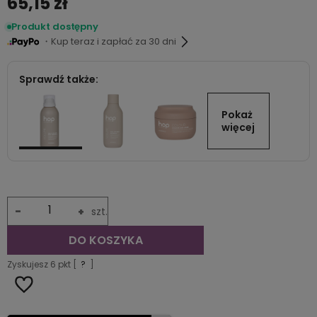
65,15 zł
Produkt dostępny
・Kup teraz i zapłać za 30 dni
Sprawdź także:
Pokaż 
więcej
-
+
szt.
DO KOSZYKA
Zyskujesz
6
pkt [
?
]