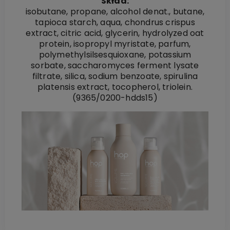
Skład:
isobutane, propane, alcohol denat., butane,
tapioca starch, aqua, chondrus crispus
extract, citric acid, glycerin, hydrolyzed oat
protein, isopropyl myristate, parfum,
polymethylsilsesquioxane, potassium
sorbate, saccharomyces ferment lysate
filtrate, silica, sodium benzoate, spirulina
platensis extract, tocopherol, triolein.
(9365/0200-hdds15)