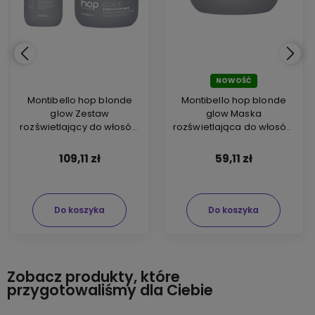
NOWOŚĆ
Montibello hop blonde
Montibello hop blonde
glow Zestaw
glow Maska
rozświetlający do włosów
rozświetlająca do włosów
blond Szampon 300ml
blond 200ml
Maska 200ml
109,11 zł
59,11 zł
Do koszyka
Do koszyka
Zobacz produkty, które
przygotowaliśmy dla Ciebie