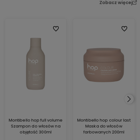
Zobacz więcej
Do ulubionych
Do ulubi
Montibello hop full volume
Montibello hop colour last
Szampon do włosów na
Maska do włosów
objętość 300ml
farbowanych 200ml