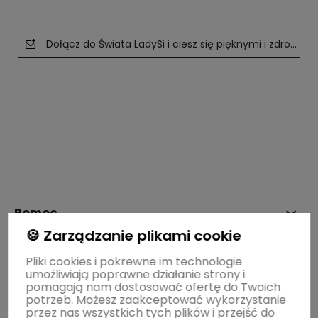
Dołącz do Świata LadySi i ciesz się pięknymi i zdrowym
polityce prywatności
Pomoc
🍪 Zarządzanie plikami cookie
Moje konto
Pliki cookies i pokrewne im technologie
umożliwiają poprawne działanie strony i
pomagają nam dostosować ofertę do Twoich
potrzeb. Możesz zaakceptować wykorzystanie
Płatności i dostawa
przez nas wszystkich tych plików i przejść do