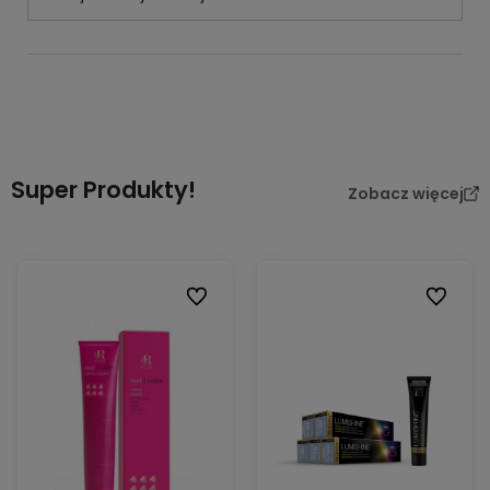
Super Produkty!
Zobacz więcej
Do ulubionych
Do ulubi