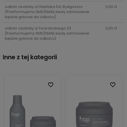
odbiór osobisty ul.Gdańska 54, Bydgoszcz
0,00 zł
(Poinformujemy SMS/EMAIL kiedy zamówienie
będzie gotowe do odbioru)
odbiór osobisty ul.Twardzickiego 33
0,00 zł
(Poinformujemy SMS/EMAIL kiedy zamówienie
będzie gotowe do odbioru)
Inne z tej kategorii
ionych
ionych
Do ulubionych
Do ulubionych
Do ulubi
Do ulubi