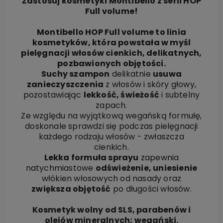
Zastosuj kosmetyki Montibello z serii HOP
Full volume!
Montibello HOP Full volume to linia
kosmetyków, która powstała w myśl
pielęgnacji włosów cienkich, delikatnych,
pozbawionych objętości.
Suchy szampon
delikatnie
usuwa
zanieczyszczenia
z włosów i skóry głowy,
pozostawiając
lekkość, świeżość
i subtelny
zapach.
Ze względu na wyjątkową wegańską formułę,
doskonale sprawdzi się podczas pielęgnacji
każdego rodzaju włosów - zwłaszcza
cienkich.
Lekka formuła sprayu
zapewnia
natychmiastowe
odświeżenie, uniesienie
włókien włosowych od nasady oraz
zwiększa objętość
po długości włosów.
Kosmetyk wolny od SLS, parabenów i
olejów mineralnych; wegański.