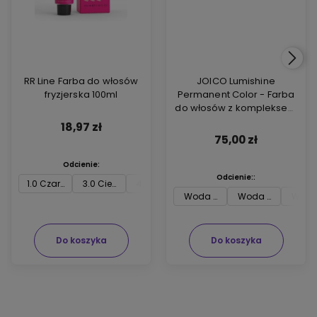
RR Line Farba do włosów
JOICO Lumishine
fryzjerska 100ml
Permanent Color - Farba
do włosów z kompleksem
ARGIPLEX odbudowującym
18,97 zł
włosy 74ml
75,00 zł
Odcienie:
Odcienie::
1.0 Czarny
3.0 Ciemny brąz
4.0 Średni brąz
5.0 Jasny brąz
6.0 Ciemny blon
7.0 
Woda utleniona Joico 3 % 74m
Woda utleniona J
Woda 
Do koszyka
Do koszyka