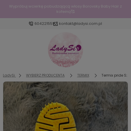
Wypróbuj wcierkę pobudzającą włosy Borovsky Baby Hair z
kofeiną🥰
604221551
kontakt@ladysi.com.pl
Zaloguj się
Załóż konto
LadySi
WYBIERZ PRODUCENTA
TERMIX
Termix pride Sz
Wybierz coś dla siebie z naszej aktualnej oferty lub
zaloguj się, aby przywrócić dodane produkty do
listy z poprzedniej sesji.