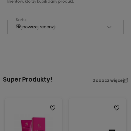
klientów, którzy kupili dany produkt.
Sortuj
wg
Super Produkty!
Zobacz więcej
Do ulubionych
Do ulubi