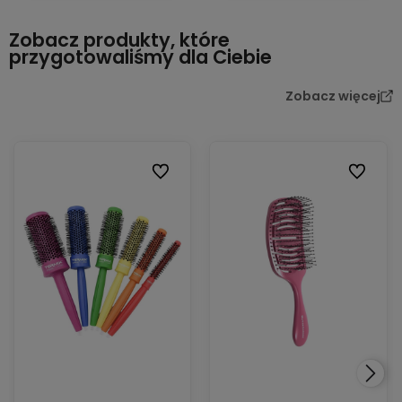
Zobacz produkty, które
przygotowaliśmy dla Ciebie
Zobacz więcej
Do ulubionych
Do ulubi