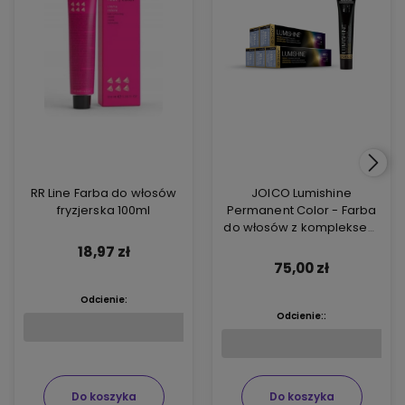
RR Line Farba do włosów
JOICO Lumishine
fryzjerska 100ml
Permanent Color - Farba
do włosów z kompleksem
ARGIPLEX odbudowującym
18,97 zł
włosy 74ml
75,00 zł
Odcienie:
Odcienie::
Do koszyka
Do koszyka