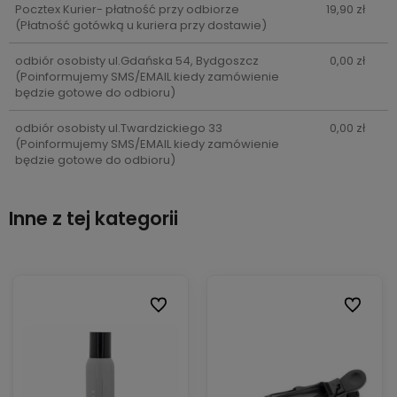
Pocztex Kurier- płatność przy odbiorze
19,90 zł
(Płatność gotówką u kuriera przy dostawie)
odbiór osobisty ul.Gdańska 54, Bydgoszcz
0,00 zł
(Poinformujemy SMS/EMAIL kiedy zamówienie
będzie gotowe do odbioru)
odbiór osobisty ul.Twardzickiego 33
0,00 zł
(Poinformujemy SMS/EMAIL kiedy zamówienie
będzie gotowe do odbioru)
Inne z tej kategorii
ionych
ionych
Do ulubionych
Do ulubionych
Do ulubi
Do ulubi