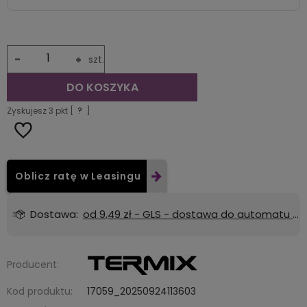
-
+
szt.
DO KOSZYKA
Zyskujesz
3
pkt [
?
]
Oblicz ratę w Leasingu
Dostawa:
od 9,49 zł
- GLS - dostawa do automatu Orlen lub Żabka
Producent:
Kod produktu:
17059_20250924113603