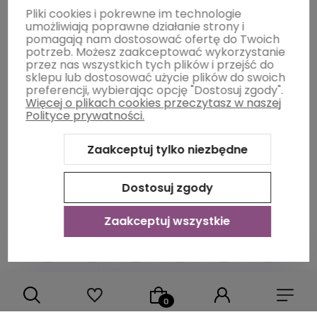
Moje konto
Pliki cookies i pokrewne im technologie
umożliwiają poprawne działanie strony i
pomagają nam dostosować ofertę do Twoich
potrzeb. Możesz zaakceptować wykorzystanie
Płatności i dostawa
przez nas wszystkich tych plików i przejść do
sklepu lub dostosować użycie plików do swoich
preferencji, wybierając opcję "Dostosuj zgody".
Więcej o plikach cookies przeczytasz w naszej
Informacje
Polityce prywatności.
Zaakceptuj tylko niezbędne
O nas
Dostosuj zgody
Zaakceptuj wszystkie
Sklep internetowy Shoper Premium
Szablon Shoper Modern
3.0™
od GrowCommerce