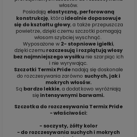
włosów.
Posiadają
elastyczną, perforowaną
konstrukcję
, która
idealnie dopasowuje
się do kształtu głowy
, a także przepuszcza
powietrze, dzięki czemu szczotki pomagają
włosom szybciej wyschnąć.
Wyposażone w
2- stopniowe igiełki
,
dzięki
czemu
rozczesują i rozplątują włosy
bez najmniejszego wysiłku
nie szarpiąc ich
i nie wyrywając.
Szczotki Termix Pride
nadają się doskonale
do rozczesywania zarówno
suchych, jak i
mokrych włosów.
Są
bardzo lekkie
, a
dodatkowo wyróżniają
się
intensywnymi barwami.
Szczotka do rozczesywania Termix Pride
- właściwości:
- soczysty, żółty kolor
- do rozczesywania suchych i mokrych