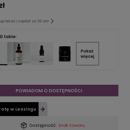
zł
p teraz i zapłać za 30 dni
ź także:
Pokaż 
więcej
POWIADOM O DOSTĘPNOŚCI
ratę w Leasingu
Dostępność:
brak towaru