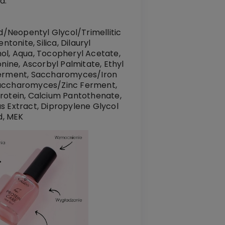
a.
cid/Neopentyl Glycol/Trimellitic
onite, Silica, Dilauryl
hol, Aqua, Tocopheryl Acetate,
nine, Ascorbyl Palmitate, Ethyl
 Ferment, Saccharomyces/Iron
accharomyces/Zinc Ferment,
Protein, Calcium Pantothenate,
us Extract, Dipropylene Glycol
d, MEK