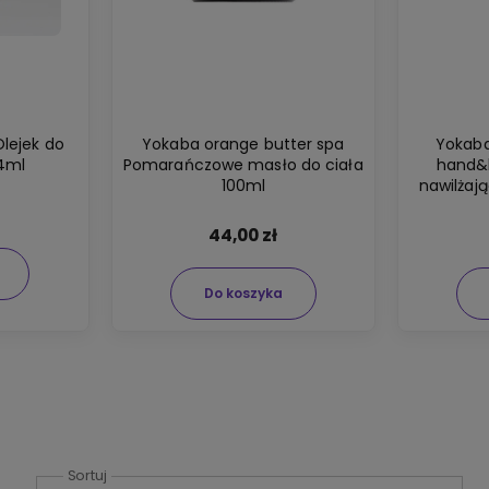
Olejek do
Yokaba orange butter spa
Yokaba
 4ml
Pomarańczowe masło do ciała
hand&
100ml
nawilżaj
do c
44,00 zł
Do koszyka
Sortuj