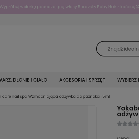
Wypróbuj wcierkę pobudzającą włosy Borovsky Baby Hair z kofeiną
ARZ, DŁONIE I CIAŁO
AKCESORIA I SPRZĘT
WYBIERZ
n care nail spa Wzmacniająca odżywka do paznokci 15ml
Yokaba
odżywk
Cena: