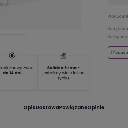
Producent
Kod produ
Kategoria:
zapyt
roblemowy zwrot
Solidna firma -
do 14 dni
jesteśmy wiele lat na
rynku
Opis
Dostawa
Powiązane
Opinie