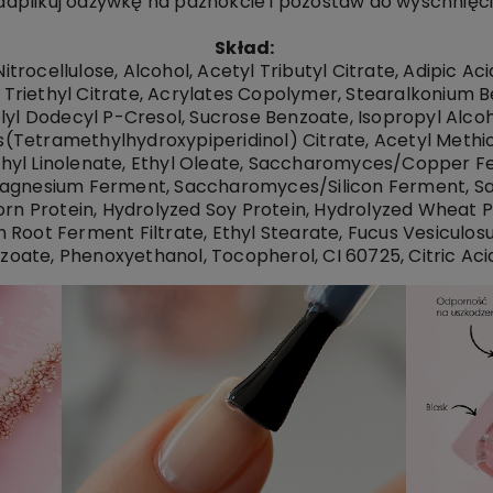
aaplikuj odżywkę na paznokcie i pozostaw do wyschnięci
Skład:
itrocellulose, Alcohol, Acetyl Tributyl Citrate, Adipic A
riethyl Citrate, Acrylates Copolymer, Stearalkonium Bent
lyl Dodecyl P-Cresol, Sucrose Benzoate, Isopropyl Alco
is(Tetramethylhydroxypiperidinol) Citrate, Acetyl Methio
 Ethyl Linolenate, Ethyl Oleate, Saccharomyces/Copper
gnesium Ferment, Saccharomyces/Silicon Ferment, S
orn Protein, Hydrolyzed Soy Protein, Hydrolyzed Wheat 
 Root Ferment Filtrate, Ethyl Stearate, Fucus Vesiculos
zoate, Phenoxyethanol, Tocopherol, CI 60725, Citric Aci