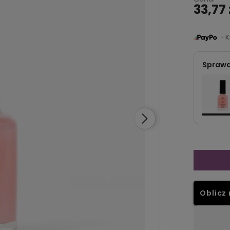
33,77 
・Ku
Sprawd
Oblicz 
Dostępność:
brak towaru