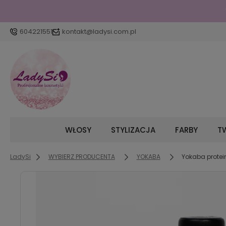
604221551
kontakt@ladysi.com.pl
WŁOSY
STYLIZACJA
FARBY
TW
LadySi
WYBIERZ PRODUCENTA
YOKABA
Yokaba protei