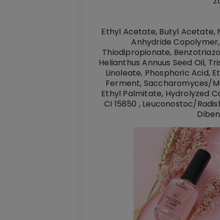
Z
Ethyl Acetate, Butyl Acetate, N
Anhydride Copolymer, T
Thiodipropionate, Benzotriazo
Helianthus Annuus Seed Oil, Tr
Linoleate, Phosphoric Acid,
Ferment, Saccharomyces/Ma
Ethyl Palmitate, Hydrolyzed C
CI 15850 , Leuconostoc/Radish
Diben