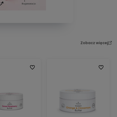
Zobacz więcej
Do ulubionych
Do ulubion