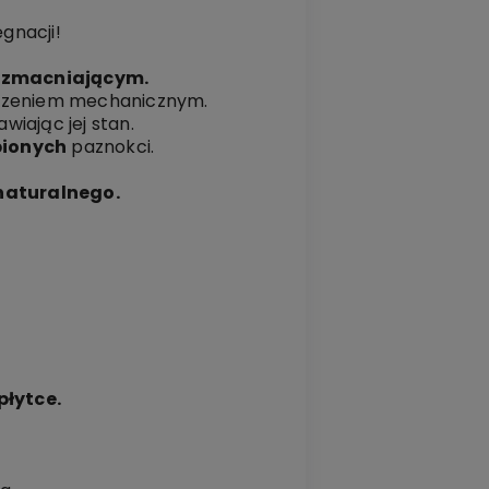
gnacji!
 wzmacniającym.
dzeniem mechanicznym.
wiając jej stan.
bionych
paznokci.
 naturalnego.
łytce.