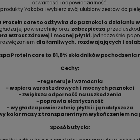
otwartość i odpowiedzialność.
 produkty Yokaba i wybierz swój ulubiony zestaw do pielę
a Protein care to odżywka do paznokci o działaniu
gładza jej powierzchnię oraz
zabezpiecza
przed uszko
ra wzrost zdrowej i mocnej płytki
, jednocześnie popra
 rozwiązaniem
dla łamliwych, rozdwajających i osła
spa Protein care to 81,8% składników pochodzenia
Cechy:
- regeneruje i wzmacnia
- wspiera wzrost zdrowych i mocnych paznokci
- zwiększa odporność na uszkodzenia
- poprawia elastyczność
- wygładza powierzchnię płytki i ją nabłyszcza
wy kolor masy z transparentnym wykończeniem na p
Sposób użycia: