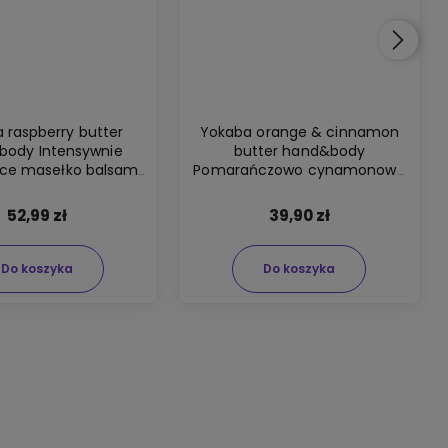
 raspberry butter
Yokaba orange & cinnamon
body Intensywnie
butter hand&body
ące masełko balsam
Pomarańczowo cynamonowe
iała i rąk 200ml
masło do ciała 200ml
52,99 zł
39,90 zł
Do koszyka
Do koszyka