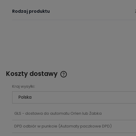
Rodzaj produktu
Koszty dostawy
Kraj wysyłki:
Cena nie zawiera ewentualnych
kosztów płatności
GLS - dostawa do automatu Orlen lub Żabka
DPD odbiór w punkcie
(Automaty paczkowe DPD)