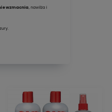
nie wzmacnia
, nawilża i
ury.