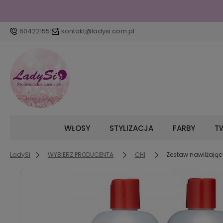
604221551
kontakt@ladysi.com.pl
WŁOSY
STYLIZACJA
FARBY
TW
LadySi
WYBIERZ PRODUCENTA
CHI
Zestaw nawilżając