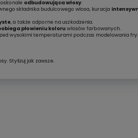
doskonale
odbudowująca włosy
.
ównego składnika budulcowego włosa, kuracja
intensyw
yste
, a także odporne na uszkodzenia.
obiega płowieniu koloru
włosów farbowanych.
zed wysokimi temperaturami podczas modelowania fryz
y. Stylizuj jak zawsze.