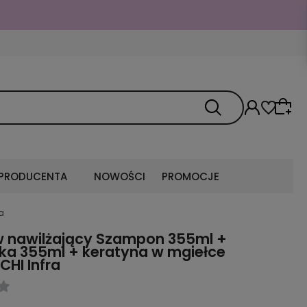

 PRODUCENTA
NOWOŚCI
PROMOCJE
a
w nawilżający Szampon 355ml +
ka 355ml + keratyna w mgiełce
CHI Infra