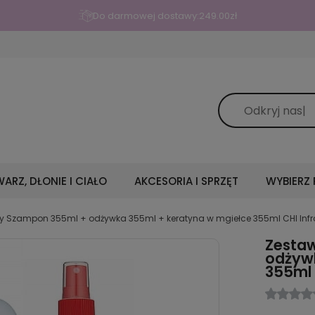
Wypróbuj wcierkę pobudzającą włosy Borovsky Baby Hair z kofeiną
ARZ, DŁONIE I CIAŁO
AKCESORIA I SPRZĘT
WYBIERZ
y Szampon 355ml + odżywka 355ml + keratyna w mgiełce 355ml CHI Infr
Zesta
odżyw
355ml 