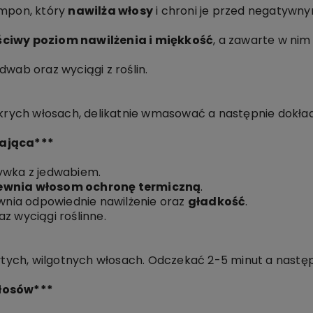
ampon, który
nawilża włosy
i chroni je przed negatywn
ciwy poziom nawilżenia i miękkość
, a zawarte w nim
dwab oraz wyciągi z roślin.
ych włosach, delikatnie wmasować a następnie dokład
żająca***
ywka z jedwabiem.
ewnia włosom ochronę termiczną
.
wnia odpowiednie nawilżenie oraz
gładkość
.
z wyciągi roślinne.
ych, wilgotnych włosach. Odczekać 2-5 minut a następn
włosów***