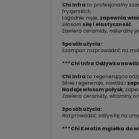
Chi Infra
to profesjonalny sz
fryzjerskich.
Łagodnie myje,
zapewnia właś
włosom
siłę i elastyczność
.
Zawiera ceramidy, naturalny je
Sposób użycia:
Szampon rozprowadzić na mokr
***Chi Infra Odżywka nawil
Chi Infra
to regenerująca odż
Silnie regeneruje, nawilża i
zap
Nadaje włosom połysk
, zape
Zawiera ceramidy, witaminy ora
Sposób użycia:
Rozprowadzić odżywkę na umyt
***Chi Keratin mgiełka do 