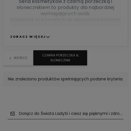
Seria kosmetyków z czarną porzeczką i
słonecznikiem to produkty dla najbardziej
wymagających osób.
Znajdziesz tu kosmetyki do pielęgnacji zarówno
włosów, twarzy jak i całego ciała.
Formuła oparta w 100% na składnikach
ZOBACZ WIĘCEJ
pochodzenia roślinnego.
Kosmetyki z tej serii nie zawierają
konserwantów ani kompozycji zapachowych.
CZARNA PORZECZKA &
Spełniają wymogi wegetarian i wegan.
WSTECZ
SŁONECZNIK
Nie znaleziono produktów spełniających podane kryteria.
Dołącz do Świata LadySi i ciesz się pięknymi i zdrowym