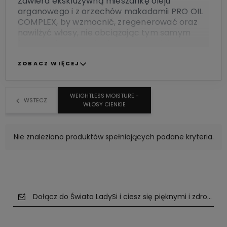
Zawiera ekskluzywną mieszankę oleju
arganowego i z orzechów makadamii PRO OIL
COMPLEX, by wzmocnić, zregenerować oraz
nawilżyć włosy, nie obciążając tym samym
fryzury, oleje z awokado oraz orzechów
włoskich, które odżywiają delikatne włosy i
skórę oraz absorbenty promieni UVA/UVB,
ZOBACZ WIĘCEJ
dzięki którym włosy zachowają swój kolor.
WEIGHTLESS MOISTURE -
WSTECZ
WŁOSY CIENKIE
Nie znaleziono produktów spełniających podane kryteria.
Dołącz do Świata LadySi i ciesz się pięknymi i zdrowym