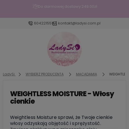
Do darmowej dostawy:
249.00
zł
604221551
kontakt@ladysi.com.pl
Zaloguj się
Załóż konto
LadySi
WYBIERZ PRODUCENTA
MACADAMIA
WEIGHTLESS
WEIGHTLESS MOISTURE - Włosy
Wybierz coś dla siebie z naszej aktualnej oferty lub
cienkie
zaloguj się, aby przywrócić dodane produkty do
listy z poprzedniej sesji.
Weightless Moisture sprawi, że Twoje cienkie
włosy odzyskają objętość i sprężystość.