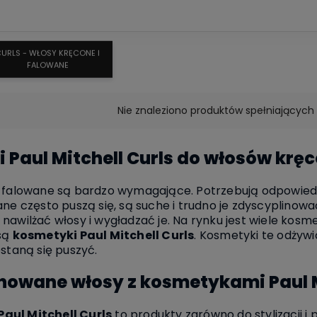
URLS - WŁOSY KRĘCONE I
FALOWANE
Nie znaleziono produktów spełniających 
 Paul Mitchell Curls do włosów krę
 falowane są bardzo wymagające. Potrzebują odpowiednic
ane często puszą się, są suche i trudno je zdyscyplino
nawilżać włosy i wygładzać je. Na rynku jest wiele kos
 są
kosmetyki Paul Mitchell Curls
. Kosmetyki te odżywi
estaną się puszyć.
nowane włosy z kosmetykami Paul M
aul Mitchell Curls
to produkty zarówno do stylizacji i