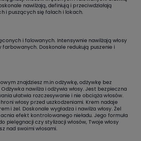
konale nawilżają, definiują i przeciwdziałają
h i puszących się falach i lokach.
conych i falowanych. Intensywnie nawilżają włosy
ów farbowanych. Doskonale redukują puszenie i
towym znajdziesz m.in odżywkę, odżywkę bez
. Odżywka nawilża i odżywia włosy. Jest bezpieczna
wania ułatwia rozczesywanie i nie obciąża włosów.
chroni włosy przed uszkodzeniami. Krem nadaje
m i żel. Doskonale wygładza i nawilża włosy. Żel
acnia efekt kontrolowanego nieładu. Jego formuła
o pielęgnacji czy stylizacji włosów, Twoje włosy
esz nad swoimi włosami.