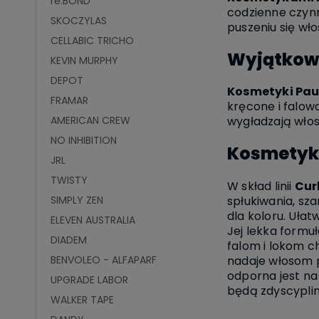
re:BOND
codzienne czynno
SKOCZYLAS
puszeniu się wło
CELLABIC TRICHO
Wyjątkowe
KEVIN MURPHY
DEPOT
Kosmetyki Paul
FRAMAR
kręcone i falow
AMERICAN CREW
wygładzają włosy
NO INHIBITION
Kosmetyki
JRL
TWISTY
W skład linii
Cur
SIMPLY ZEN
spłukiwania, sz
dla koloru. Uła
ELEVEN AUSTRALIA
Jej lekka formu
DIADEM
falom i lokom c
BENVOLEO - ALFAPARF
nadaje włosom p
odporna jest na 
UPGRADE LABOR
będą zdyscypli
WALKER TAPE