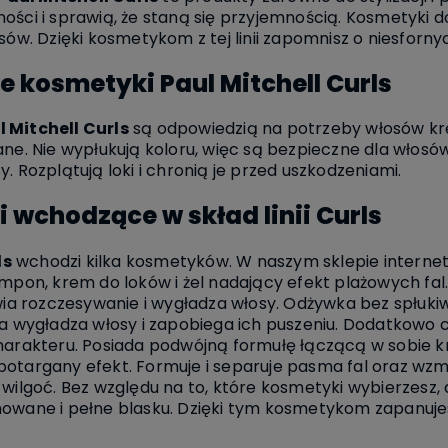
ści i sprawią, że staną się przyjemnością. Kosmetyki dos
sów. Dzięki kosmetykom z tej linii zapomnisz o niesfornyc
 kosmetyki Paul Mitchell Curls
 Mitchell Curls
są odpowiedzią na potrzeby włosów krę
ane. Nie wypłukują koloru, więc są bezpieczne dla włos
. Rozplątują loki i chronią je przed uszkodzeniami.
 wchodzące w skład linii Curls
ls
wchodzi kilka kosmetyków. W naszym sklepie interne
ampon, krem do loków i żel nadający efekt plażowych fal
twia rozczesywanie i wygładza włosy. Odżywka bez spłuki
ła wygładza włosy i zapobiega ich puszeniu. Dodatkowo 
harakteru. Posiada podwójną formułę łączącą w sobie kre
otargany efekt. Formuje i separuje pasma fal oraz wzm
wilgoć. Bez względu na to, które kosmetyki wybierzesz, d
nowane i pełne blasku. Dzięki tym kosmetykom zapanuj