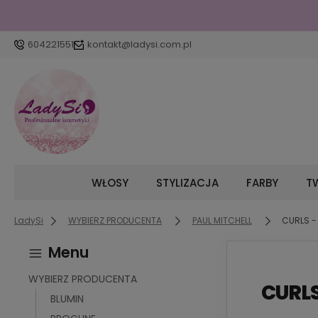
604221551
kontakt@ladysi.com.pl
WŁOSY
STYLIZACJA
FARBY
TW
LadySi
WYBIERZ PRODUCENTA
PAUL MITCHELL
CURLS -
Menu
WYBIERZ PRODUCENTA
CURLS
BLUMIN