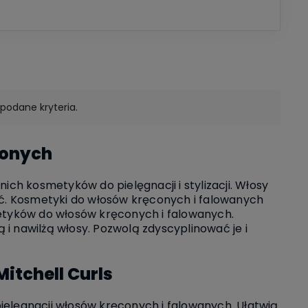
podane kryteria.
conych
h kosmetyków do pielęgnacji i stylizacji. Włosy
wać. Kosmetyki do włosów kręconych i falowanych
metyków do włosów kręconych i falowanych.
ą i nawilżą włosy. Pozwolą zdyscyplinować je i
itchell Curls
 pielęgnacji włosów kręconych i falowanych. Ułatwią