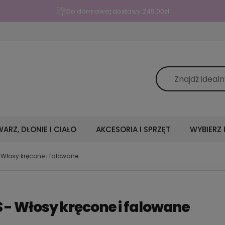
Do darmowej dostawy:
249.00
zł
ARZ, DŁONIE I CIAŁO
AKCESORIA I SPRZĘT
WYBIERZ
 Włosy kręcone i falowane
 - Włosy kręcone i falowane