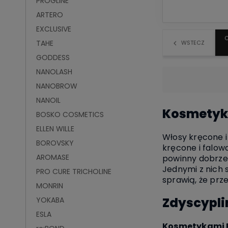
PROGLINE
ARTERO
EXCLUSIVE
C
TAHE
WSTECZ
GODDESS
NANOLASH
NANOBROW
NANOIL
Kosmetyki
BOSKO COSMETICS
ELLEN WILLE
Włosy kręcone i
BOROVSKY
kręcone i falow
AROMASE
powinny dobrze 
Jednymi z nich
PRO CURE TRICHOLINE
sprawią, że prz
MONRIN
Zdyscypli
YOKABA
ESLA
Kosmetykami P