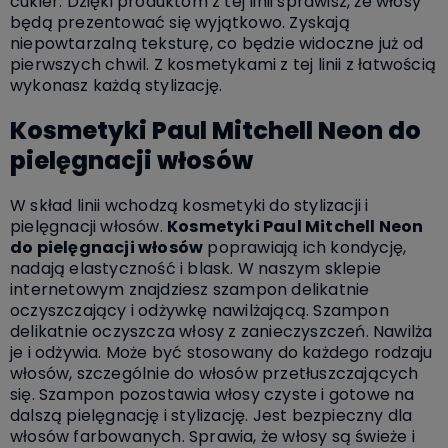
cukier. Dzięki produktom z tej linii sprawisz, że włosy
będą prezentować się wyjątkowo. Zyskają
niepowtarzalną teksturę, co będzie widoczne już od
pierwszych chwil. Z kosmetykami z tej linii z łatwością
wykonasz każdą stylizację.
Kosmetyki Paul Mitchell Neon do
pielęgnacji włosów
W skład linii wchodzą kosmetyki do stylizacji i
pielęgnacji włosów.
Kosmetyki Paul Mitchell Neon
do pielęgnacji włosów
poprawiają ich kondycję,
nadają elastyczność i blask. W naszym sklepie
internetowym znajdziesz szampon delikatnie
oczyszczający i odżywkę nawilżającą. Szampon
delikatnie oczyszcza włosy z zanieczyszczeń. Nawilża
je i odżywia. Może być stosowany do każdego rodzaju
włosów, szczególnie do włosów przetłuszczających
się. Szampon pozostawia włosy czyste i gotowe na
dalszą pielęgnację i stylizację. Jest bezpieczny dla
włosów farbowanych. Sprawia, że włosy są świeże i